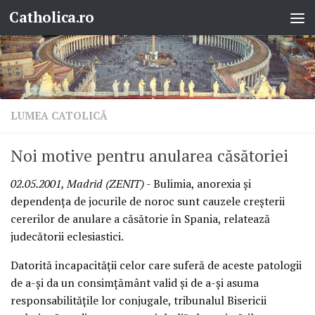
Catholica.ro
Skip to content
LUMEA CATOLICĂ
Noi motive pentru anularea căsătoriei
02.05.2001, Madrid (ZENIT)
- Bulimia, anorexia şi
dependenţa de jocurile de noroc sunt cauzele creşterii
cererilor de anulare a căsătorie în Spania, relatează
judecătorii eclesiastici.
Datorită incapacităţii celor care suferă de aceste patologii
de a-şi da un consimţământ valid şi de a-şi asuma
responsabilităţile lor conjugale, tribunalul Bisericii