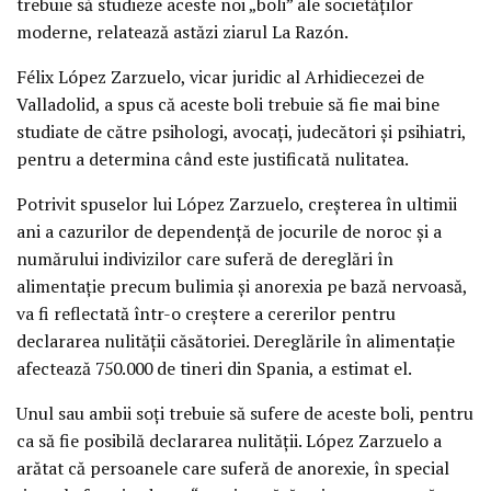
trebuie să studieze aceste noi „boli” ale societăţilor
moderne, relatează astăzi ziarul La Razón.
Félix López Zarzuelo, vicar juridic al Arhidiecezei de
Valladolid, a spus că aceste boli trebuie să fie mai bine
studiate de către psihologi, avocaţi, judecători şi psihiatri,
pentru a determina când este justificată nulitatea.
Potrivit spuselor lui López Zarzuelo, creşterea în ultimii
ani a cazurilor de dependenţă de jocurile de noroc şi a
numărului indivizilor care suferă de dereglări în
alimentaţie precum bulimia şi anorexia pe bază nervoasă,
va fi reflectată într-o creştere a cererilor pentru
declararea nulităţii căsătoriei. Dereglările în alimentaţie
afectează 750.000 de tineri din Spania, a estimat el.
Unul sau ambii soţi trebuie să sufere de aceste boli, pentru
ca să fie posibilă declararea nulităţii. López Zarzuelo a
arătat că persoanele care suferă de anorexie, în special