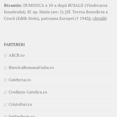
Bizantin:
DUMINICA a 10-a după RUSALII (Vindecarea
lunaticului). Sf. ap. Matia (sec. I); [Sf. Tereza Benedicta a
Crucii (Edith Stein), patroana Europei († 1942)].
(detalii)
PARTENERI
ARCB.ro
BisericaRomanaUnita.ro
Cateheza.ro
Credinta-Catolica.ro
Cristofori.ro
DeiVerbum.ro