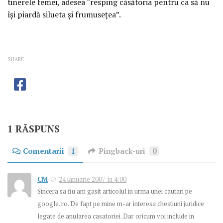
tinerele femei, adesea “resping căsătoria pentru ca să nu
îşi piardă silueta şi frumuseţea”.
SHARE
1 RĂSPUNS
Comentarii
1
Pingback-uri
0
CM
24 ianuarie 2007 la 4:00
Sincera sa fiu am gasit articolul in urma unei cautari pe
google. ro. De fapt pe mine m-ar interesa chestiuni juridice
legate de anularea casatoriei. Dar oricum voi include in