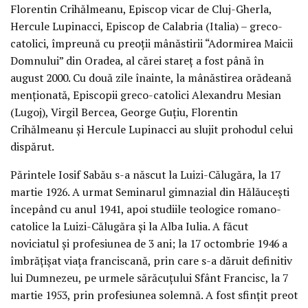
Florentin Crihălmeanu, Episcop vicar de Cluj-Gherla,
Hercule Lupinacci, Episcop de Calabria (Italia) – greco-
catolici, împreună cu preoţii mânăstirii “Adormirea Maicii
Domnului” din Oradea, al cărei stareţ a fost până în
august 2000. Cu două zile înainte, la mânăstirea orădeană
menţionată, Episcopii greco-catolici Alexandru Mesian
(Lugoj), Virgil Bercea, George Guţiu, Florentin
Crihălmeanu şi Hercule Lupinacci au slujit prohodul celui
dispărut.
Părintele Iosif Sabău s-a născut la Luizi-Călugăra, la 17
martie 1926. A urmat Seminarul gimnazial din Hălăuceşti
începând cu anul 1941, apoi studiile teologice romano-
catolice la Luizi-Călugăra şi la Alba Iulia. A făcut
noviciatul şi profesiunea de 3 ani; la 17 octombrie 1946 a
îmbrăţişat viaţa franciscană, prin care s-a dăruit definitiv
lui Dumnezeu, pe urmele sărăcuţului Sfânt Francisc, la 7
martie 1953, prin profesiunea solemnă. A fost sfinţit preot