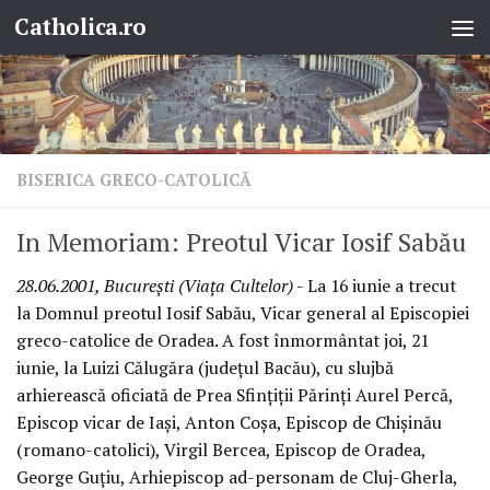
Catholica.ro
Skip to content
BISERICA GRECO-CATOLICĂ
In Memoriam: Preotul Vicar Iosif Sabău
28.06.2001, Bucureşti (Viaţa Cultelor)
- La 16 iunie a trecut
la Domnul preotul Iosif Sabău, Vicar general al Episcopiei
greco-catolice de Oradea. A fost înmormântat joi, 21
iunie, la Luizi Călugăra (judeţul Bacău), cu slujbă
arhierească oficiată de Prea Sfinţiţii Părinţi Aurel Percă,
Episcop vicar de Iaşi, Anton Coşa, Episcop de Chişinău
(romano-catolici), Virgil Bercea, Episcop de Oradea,
George Guţiu, Arhiepiscop ad-personam de Cluj-Gherla,