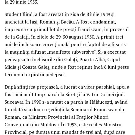
la 29 iunie 1953.
Student fiind, a fost arestat în ziua de 8 iulie 1949 şi
anchetat la Iaşi, Roman şi Bacău. A fost condamnat,
împreună cu primul lot de preoţi franciscani, în procesul
de la Galaţi, în zilele de 29-30 august 1950. A primit trei
ani de închisoare corecţională pentru faptul de a fi scris
la maşină şi difuzat „manifeste subversive”. Şi-a executat
pedeapsa în închisorile din Galaţi, Poarta Albă, Capul
Midia şi Coasta Galeş, unde a fost reţinut încă 6 luni peste
termenul expirării pedepsei.
După sfinţirea proţească, a lucrat ca vicar parohial, apoi a
fost mai mult timp paroh la Siret şi la Vatra Dornei (jud.
Suceava). În 1990 s-a mutat ca paroh la Hălăuceşti, având
totodată şi a doua reşedinţă la Seminarul Franciscan din
Roman, ca Ministru Provincial al Fraţilor Minori
Conventuali din Moldova. În 1993, este reales Ministru
Provincial, pe durata unui mandat de trei ani, după care