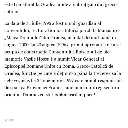
este transferat la Oradea, unde a îmbrăţişat ritul greco-
catolic.
La data de 31 iulie 1996 a fost numit guardian al
conventului, rector al iunioratului şi paroh la Mânăstirea
„Maica Domnului” din Oradea, mandat deţinut până în
august 2000. La 20 august 1996 a primit aprobarea de a se
ocupa de construcţia Conventului. Episcopul de pie
memorie Vasile Hossu l-a numit Vicar General al
Episcopiei Române Unite cu Roma, Greco-Catolică de
Oradea, funcţie pe care a deţinut-o până la trecerea sa la
cele veşnice. La 24 noiembrie 1997 este numit responsabil
din partea Provinciei Franciscane pentru întreg sectorul
oriental. Dumnezeu să-l odihnească in pace!
SHARE