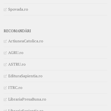
Spovada.ro
RECOMANDĂRI
ActiuneaCatolica.ro
AGRU.ro
ASTRU.ro
EdituraSapientia.ro
ITRC.ro
LibrariaPresaBuna.ro
LibrariaSapientia.ro