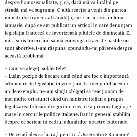
despre homosexualitate, şi că, dacă mă va întâlni pe
stradă, mă va sugruma! O altă reacţie a venit din partea
ministrului francez al sănătăţii, care mi-a scris în luna
ianuarie, după ce am publicat un articol în care denunţam
legislaţia franceză ce favorizează pilulele de dimineaţă. El
mi-a scris încercând să mă convingă că aceste pastile nu
sunt abortive. I-am răspuns, spunându-mi părerea despre
această problemă.
– Cum vă alegeţi subiectele?
– Luăm poziţie de fiecare dată când are loc o importantă
schimbare de legislaţie în vreo ţară. La începutul acestui
an de exemplu, ne-am simţit obligaţi să reacţionăm de
mai multe ori atunci când un ministru italian a propus
legalizarea folosirii drogurilor, ceea ce a provocat agitaţie
mare în cercurile politice italiene. Dar în general stabilim
despre ce scriem în cadrul adunărilor noastre editoriale.
– De ce aţi ales să lucraţi pentru L`Osservatore Romano?