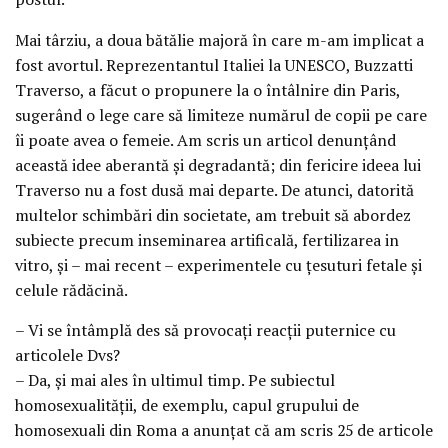
Mai târziu, a doua bătălie majoră în care m-am implicat a
fost avortul. Reprezentantul Italiei la UNESCO, Buzzatti
Traverso, a făcut o propunere la o întâlnire din Paris,
sugerând o lege care să limiteze numărul de copii pe care
îi poate avea o femeie. Am scris un articol denunţând
această idee aberantă şi degradantă; din fericire ideea lui
Traverso nu a fost dusă mai departe. De atunci, datorită
multelor schimbări din societate, am trebuit să abordez
subiecte precum inseminarea artificală, fertilizarea in
vitro, şi – mai recent – experimentele cu ţesuturi fetale şi
celule rădăcină.
– Vi se întâmplă des să provocaţi reacţii puternice cu
articolele Dvs?
– Da, şi mai ales în ultimul timp. Pe subiectul
homosexualităţii, de exemplu, capul grupului de
homosexuali din Roma a anunţat că am scris 25 de articole