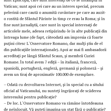
sunt Episcopii, care sunt interesaţi de ce se întâmplă în
Vatican; sunt apoi cei care au un interes special, precum
pelerinii care caută o anumită cuvântare pe care au auzit-
o rostită de Sfântul Părinte în timp ce erau la Roma; şi în
fine sunt jurnaliştii, care sunt în special interesaţi de
articolele mele, adesea retipărindu-le în alte publicaţii din
întreaga lume (de fapt, câteodată am impresia că foarte
puţini citesc L`Osservatore Romano, dar mulţi ştiu de el
din publicaţiile internaţionale). Apoi ar mai fi ambasadorii
acreditaţi pe lângă Sfântul Scaun, şi membrii Curiei
Romane. În total avem 7 ediţii – în italiană, franceză,
spaniolă, portugheză, engleză, germană şi poloneză – şi
avem un tiraj de aproximativ 100.000 de exemplare.
– Odată cu dezvoltarea Internet, şi în special cu a sitului
oficial al Vaticanului, nu sunteţi îngrijoraţi de scăderea
interesului pentru publicaţie?
– De loc. L`Osservatore Romano va rămâne întotdeauna
de neînlocuit. Vă puteţi imagina un stat fără o publicaţie?