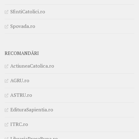
SfintiCatolici.ro
Spovada.ro
RECOMANDĂRI
ActiuneaCatolica.ro
AGRU.ro
ASTRU.ro
EdituraSapientia.ro
ITRC.ro
LibrariaPresaBuna.ro