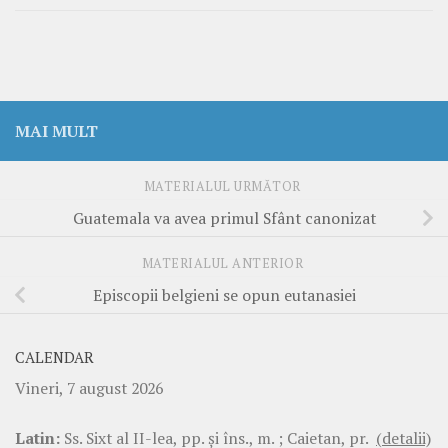
MAI MULT
MATERIALUL URMĂTOR
Guatemala va avea primul Sfânt canonizat
MATERIALUL ANTERIOR
Episcopii belgieni se opun eutanasiei
CALENDAR
Vineri, 7 august 2026
Latin:
Ss. Sixt al II-lea, pp. şi îns., m. ; Caietan, pr.
(detalii)