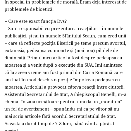
în special în problemele de morală. Eram deja interesat de
problemele de bioetică.
– Care este exact funcţia Dvs?
– Sunt responsabil cu prezentarea reacţiilor – în numele
publicaţiei, şi nu în numele Sfântului Scaun, cum cred unii
– care să reflecte poziţia Bisericii pe teme precum avortul,
eutanasia, pedeapsa cu moarte şi (mai nou) pilulele de
dimineaţă. Primul meu articol a fost despre pedeapsa cu
moartea şi a venit după o execuţie din SUA. Îmi amintesc
că la aceea vreme am fost primul din Curia Romană care
am luat în mod deschis o poziţie împotriva pedepsei cu
moartea. Articolul a provocat câteva reacţii între cititorii.
Asistentul Secretarului de Stat, Arhiepiscopul Benelli, m-a
chemat în ziua următoare pentru a-mi da un „monitum” –
un fel de avertisment – spunându-mi ca pe viitor să nu
mai scriu articole fără acordul Secretariatului de Stat.
Aceasta a durat timp de 7-8 luni, până când a părăsit
postul.