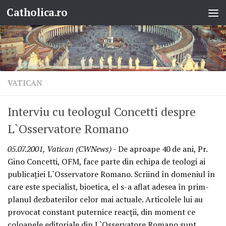
Catholica.ro
Skip to content
VATICAN
Interviu cu teologul Concetti despre
L`Osservatore Romano
05.07.2001, Vatican (CWNews)
- De aproape 40 de ani, Pr.
Gino Concetti, OFM, face parte din echipa de teologi ai
publicaţiei L`Osservatore Romano. Scriind în domeniul în
care este specialist, bioetica, el s-a aflat adesea în prim-
planul dezbaterilor celor mai actuale. Articolele lui au
provocat constant puternice reacţii, din moment ce
coloanele editoriale din L`Osservatore Romano sunt