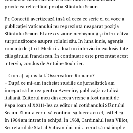
privite ca reflectând poziţia Sfântului Scaun.
Pr. Concetti avertizează însă că ceea ce scrie el ca voce a
publicaţiei Vaticanului nu reprezintă neapărat poziţia
Sfântului Scaun. El are o viziune neobişnuită şi întru-câtva
surprinzătoare asupra rolului său. În luna iunie, agenţia
romană de ştiri I Media i-a luat un interviu în exclusivitate
călugărului franciscan. În continuare este prezentat acest
interviu, condus de Antoine Soubrier.
– Cum aţi ajuns la L`Osservatore Romano?
– După ce mi-am încheiat studiile de jurnalistică am
început să lucrez pentru Avvenire, publicaţia catolică
italiană. Editorul meu din aceea vreme a fost numit de
Papa Ioan al XXIII-lea ca editor al cotidianului Sfântului
Scaun. El mi-a cerut să continui să lucrez cu el, astfel că
în 1964 am intrat în echipă. În 1968, Cardinalul Jean Villot,
Secretarul de Stat al Vaticanului, mi-a cerut să mă implic