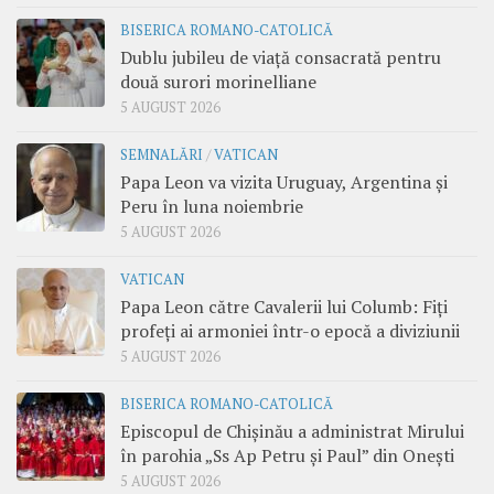
BISERICA ROMANO-CATOLICĂ
Dublu jubileu de viață consacrată pentru
două surori morinelliane
5 AUGUST 2026
SEMNALĂRI
/
VATICAN
Papa Leon va vizita Uruguay, Argentina și
Peru în luna noiembrie
5 AUGUST 2026
VATICAN
Papa Leon către Cavalerii lui Columb: Fiți
profeți ai armoniei într-o epocă a diviziunii
5 AUGUST 2026
BISERICA ROMANO-CATOLICĂ
Episcopul de Chișinău a administrat Mirului
în parohia „Ss Ap Petru și Paul” din Onești
5 AUGUST 2026