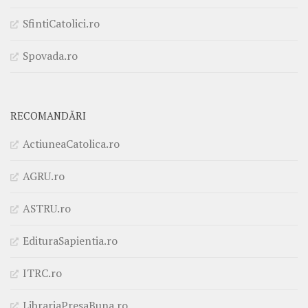
SfintiCatolici.ro
Spovada.ro
RECOMANDĂRI
ActiuneaCatolica.ro
AGRU.ro
ASTRU.ro
EdituraSapientia.ro
ITRC.ro
LibrariaPresaBuna.ro