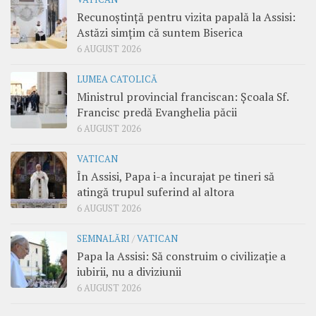
Recunoștință pentru vizita papală la Assisi:
Astăzi simțim că suntem Biserica
6 AUGUST 2026
LUMEA CATOLICĂ
Ministrul provincial franciscan: Școala Sf.
Francisc predă Evanghelia păcii
6 AUGUST 2026
VATICAN
În Assisi, Papa i-a încurajat pe tineri să
atingă trupul suferind al altora
6 AUGUST 2026
SEMNALĂRI
/
VATICAN
Papa la Assisi: Să construim o civilizație a
iubirii, nu a diviziunii
6 AUGUST 2026