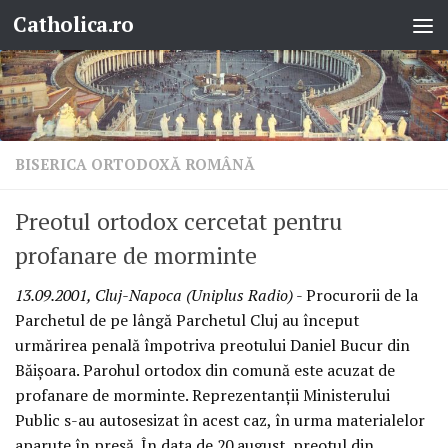
Catholica.ro
Skip to content
BISERICA ORTODOXĂ ROMÂNĂ
Preotul ortodox cercetat pentru
profanare de morminte
13.09.2001, Cluj-Napoca (Uniplus Radio)
- Procurorii de la
Parchetul de pe lângă Parchetul Cluj au început
urmărirea penală împotriva preotului Daniel Bucur din
Băişoara. Parohul ortodox din comună este acuzat de
profanare de morminte. Reprezentanţii Ministerului
Public s-au autosesizat în acest caz, în urma materialelor
aparute în presă. În data de 20 august, preotul din