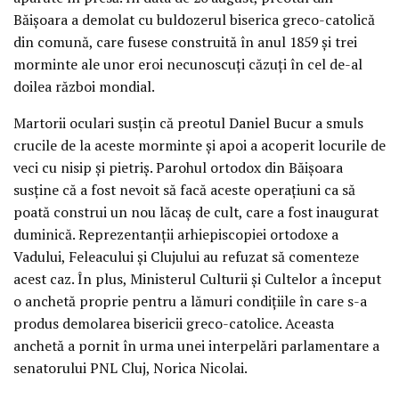
Băişoara a demolat cu buldozerul biserica greco-catolică
din comună, care fusese construită în anul 1859 şi trei
morminte ale unor eroi necunoscuţi căzuţi în cel de-al
doilea război mondial.
Martorii oculari susţin că preotul Daniel Bucur a smuls
crucile de la aceste morminte şi apoi a acoperit locurile de
veci cu nisip şi pietriş. Parohul ortodox din Băişoara
susţine că a fost nevoit să facă aceste operaţiuni ca să
poată construi un nou lăcaş de cult, care a fost inaugurat
duminică. Reprezentanţii arhiepiscopiei ortodoxe a
Vadului, Feleacului şi Clujului au refuzat să comenteze
acest caz. În plus, Ministerul Culturii şi Cultelor a început
o anchetă proprie pentru a lămuri condiţiile în care s-a
produs demolarea bisericii greco-catolice. Aceasta
anchetă a pornit în urma unei interpelări parlamentare a
senatorului PNL Cluj, Norica Nicolai.