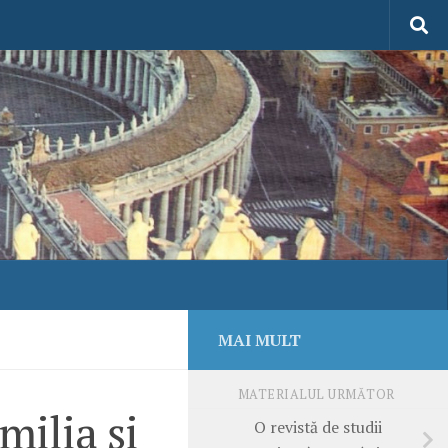
MAI MULT
MATERIALUL URMĂTOR
milia şi
O revistă de studii