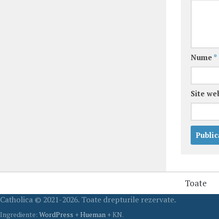
Nume
*
Site we
Toate
Catholica © 2021-2026. Toate drepturile rezervate.
Ingrediente:
WordPress
+
Hueman
+ KN.