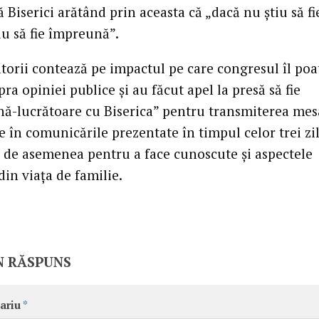
 Biserici arătând prin aceasta că „dacă nu ştiu să fi
iu să fie împreună”.
torii contează pe impactul pe care congresul îl poa
ra opiniei publice şi au făcut apel la presă să fie
ă-lucrătoare cu Biserica” pentru transmiterea mes
 în comunicările prezentate în timpul celor trei zi
şi de asemenea pentru a face cunoscute şi aspectele
din viaţa de familie.
N RĂSPUNS
ariu
*