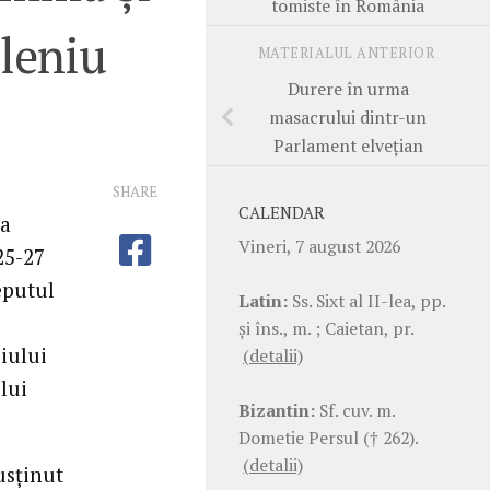
tomiste în România
ileniu
MATERIALUL ANTERIOR
Durere în urma
masacrului dintr-un
Parlament elveţian
SHARE
CALENDAR
la
Vineri, 7 august 2026
25-27
eputul
Latin:
Ss. Sixt al II-lea, pp.
şi îns., m. ; Caietan, pr.
iului
(detalii)
lui
Bizantin:
Sf. cuv. m.
Dometie Persul († 262).
(detalii)
usţinut