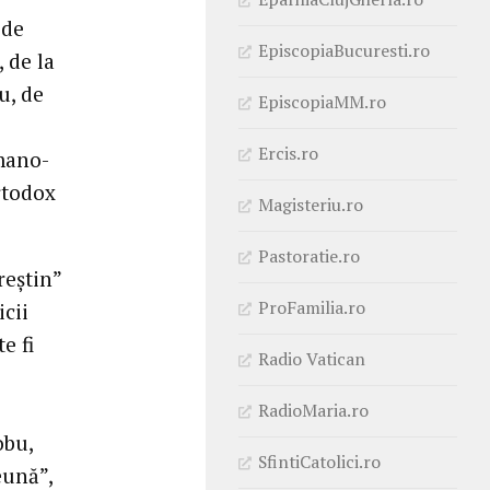
 de
EpiscopiaBucuresti.ro
 de la
u, de
EpiscopiaMM.ro
Ercis.ro
mano-
rtodox
Magisteriu.ro
Pastoratie.ro
reştin”
ProFamilia.ro
icii
e fi
Radio Vatican
RadioMaria.ro
obu,
SfintiCatolici.ro
eună”,