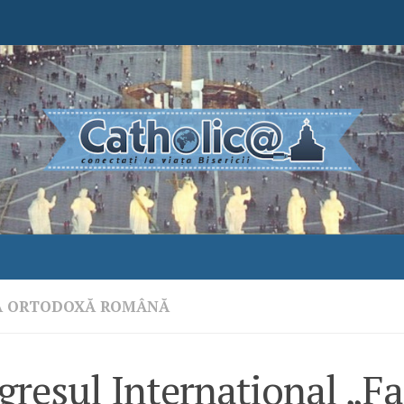
A ORTODOXĂ ROMÂNĂ
resul Internaţional „Fa