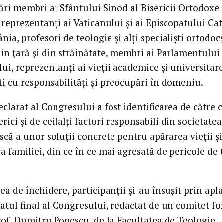
ri membri ai Sfântului Sinod al Bisericii Ortodoxe
reprezentanţi ai Vaticanului şi ai Episcopatului Cat
ia, profesori de teologie şi alţi specialişti ortodocş
din ţară şi din străinătate, membri ai Parlamentului 
ui, reprezentanţi ai vieţii academice şi universitar
i cu responsabilităţi şi preocupări în domeniu.
clarat al Congresului a fost identificarea de către 
rici şi de ceilalţi factori responsabili din societatea
că a unor soluţii concrete pentru apărarea vieţii şi
a familiei, din ce în ce mai agresată de pericole de 
ea de închidere, participanţii şi-au însuşit prin apl
tul final al Congresului, redactat de un comitet f
prof. Dumitru Popescu, de la Facultatea de Teologie