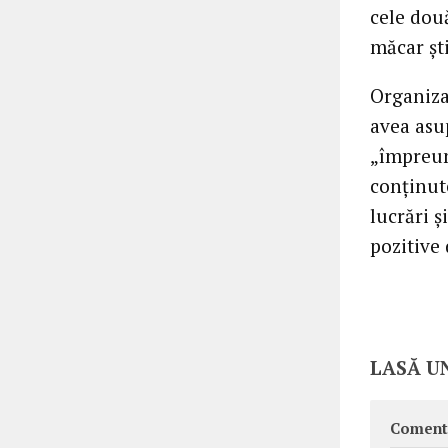
cele două
măcar şt
Organiza
avea asup
„împreun
conţinute
lucrări 
pozitive 
LASĂ U
Coment