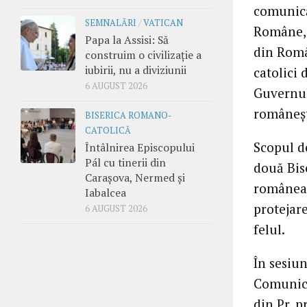
comunică
SEMNALĂRI
/
VATICAN
Române, 
Papa la Assisi: Să
din Român
construim o civilizație a
iubirii, nu a diviziunii
catolici 
6 AUGUST 2026
Guvernul
româneşt
BISERICA ROMANO-
CATOLICĂ
Scopul de
Întâlnirea Episcopului
Pál cu tinerii din
două Bise
Carașova, Nermed și
româneas
Iabalcea
protejare
6 AUGUST 2026
felul.
În sesiun
Comunica
din Pr. 