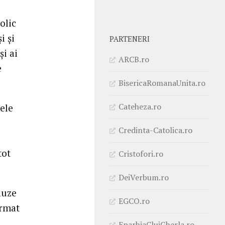
olic
i şi
PARTENERI
şi ai
ARCB.ro
e
BisericaRomanaUnita.ro
Cateheza.ro
cele
Credinta-Catolica.ro
tot
Cristofori.ro
DeiVerbum.ro
auze
EGCO.ro
ormat
EparhiaClujGherla.ro