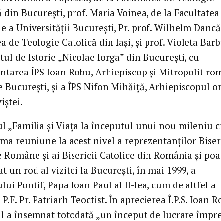
 din Bucureşti, prof. Maria Voinea, de la Facultatea
e a Universităţii Bucureşti, Pr. prof. Wilhelm Dancă,
a de Teologie Catolică din Iaşi, şi prof. Violeta Barb
utul de Istorie „Nicolae Iorga” din Bucureşti, cu
ntarea ÎPS Ioan Robu, Arhiepiscop şi Mitropolit ro
e Bucureşti, şi a ÎPS Nifon Mihăiţă, Arhiepiscopul o
iştei.
l „Familia şi Viaţa la începutul unui nou mileniu c
ima reuniune la acest nivel a reprezentanţilor Biser
 Române şi ai Bisericii Catolice din România şi poat
t un rod al vizitei la Bucureşti, în mai 1999, a
ui Pontif, Papa Ioan Paul al II-lea, cum de altfel a
P.F. Pr. Patriarh Teoctist. În aprecierea Î.P.S. Ioan R
l a însemnat totodată „un început de lucrare împr