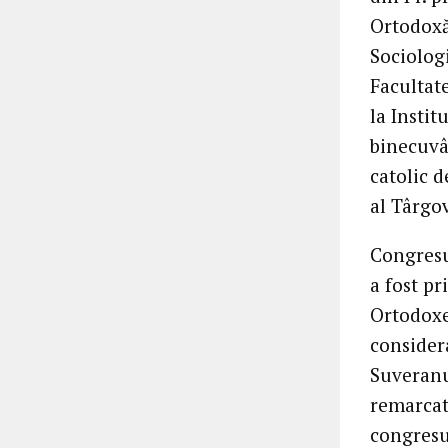
Ortodoxă
Sociologi
Facultate
la Instit
binecuvâ
catolic d
al Târgov
Congresu
a fost pr
Ortodoxe
considera
Suveranul
remarcat 
congresu