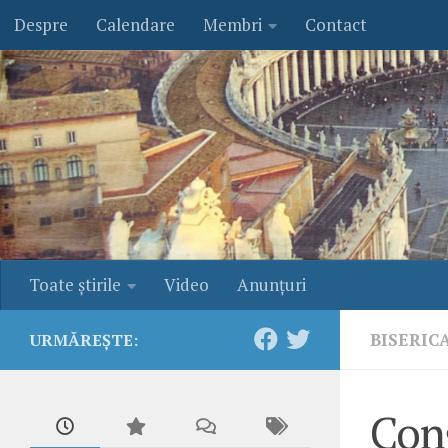
Despre
Calendare
Membri
Contact
Skip to content
Toate ştirile
Video
Anunţuri
BISERIC
URMĂREȘTE:
Cong