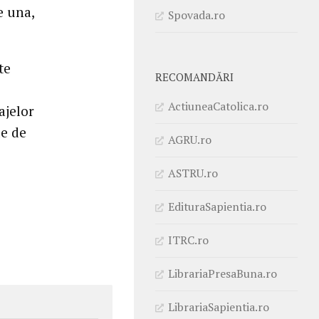
e una,
Spovada.ro
te
RECOMANDĂRI
ActiuneaCatolica.ro
ajelor
le de
AGRU.ro
ASTRU.ro
EdituraSapientia.ro
ITRC.ro
LibrariaPresaBuna.ro
LibrariaSapientia.ro