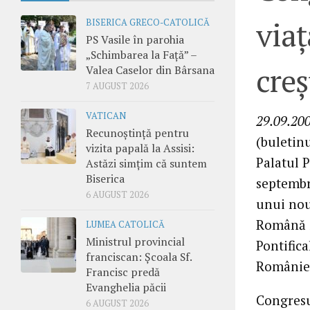
viaţ
BISERICA GRECO-CATOLICĂ
PS Vasile în parohia
„Schimbarea la Față” –
creş
Valea Caselor din Bârsana
7 AUGUST 2026
VATICAN
29.09.200
Recunoștință pentru
(buletinu
vizita papală la Assisi:
Palatul P
Astăzi simțim că suntem
Biserica
septembr
6 AUGUST 2026
unui nou
Română ş
LUMEA CATOLICĂ
Ministrul provincial
Pontifica
franciscan: Școala Sf.
României,
Francisc predă
Evanghelia păcii
Congresu
6 AUGUST 2026