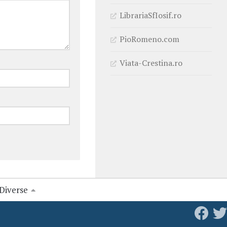
LibrariaSfIosif.ro
PioRomeno.com
Viata-Crestina.ro
Diverse