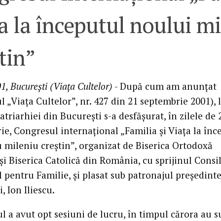
a la începutul noului m
tin”
1, Bucureşti (Viaţa Cultelor)
- După cum am anunţat
l „Viaţa Cultelor”, nr. 427 din 21 septembrie 2001), 
atriarhiei din Bucureşti s-a desfăşurat, în zilele de 
ie, Congresul internaţional „Familia şi Viaţa la înc
 mileniu creştin”, organizat de Biserica Ortodoxă
i Biserica Catolică din România, cu sprijinul Consil
l pentru Familie, şi plasat sub patronajul preşedinte
 Ion Iliescu.
l a avut opt sesiuni de lucru, în timpul cărora au s