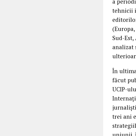
a periodi
tehnicii 
editorilo
(Europa,
Sud-Est, 
analizat 
ulterioar
În ultima
făcut pub
UCIP-ulu
Internaţi
jurnalişt
trei ani 
strategii
uniunii,