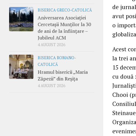
de jurnal
BISERICA GRECO-CATOLICĂ
avut posi
Aniversarea Asociației
Cercetașii Munților la 30
o import
de ani de la înființare –
globaliza
Jubileul ACM
4 AUGUST 2026
Acest con
la trei a
BISERICA ROMANO-
CATOLICĂ
15 decemb
Hramul bisericii „Maria
cu două z
Zăpezii” din Reșița
Jurnalişt
4 AUGUST 2026
Chooi (p
Consiliul
Steinauer
Organiza
eveniment