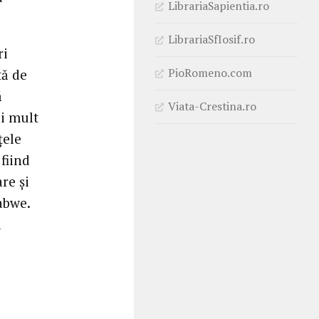
LibrariaSapientia.ro
LibrariaSfIosif.ro
ri
PioRomeno.com
tă de
ă
Viata-Crestina.ro
ai mult
ţele
 fiind
re şi
abwe.
a