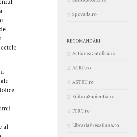
eniul
a
Spovada.ro
ni
 de
u
RECOMANDĂRI
iectele
ActiuneaCatolica.ro
AGRU.ro
au
 ale
ASTRU.ro
tolice
EdituraSapientia.ro
timii
ITRC.ro
LibrariaPresaBuna.ro
e al
a