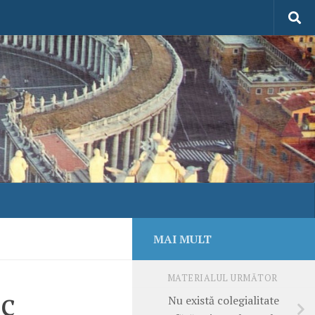
MAI MULT
MATERIALUL URMĂTOR
ic
Nu există colegialitate