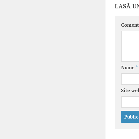
LASĂ U
Coment
Nume
*
Site we