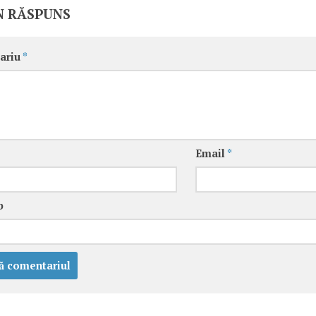
N RĂSPUNS
ariu
*
Email
*
b