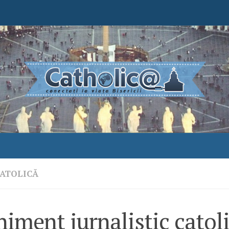
ATOLICĂ
iment jurnalistic catol