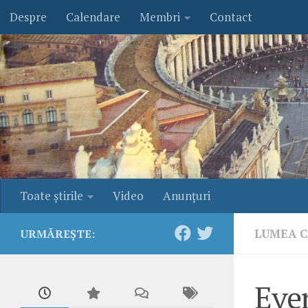
Despre
Calendare
Membri
Contact
Skip to content
Toate ştirile
Video
Anunţuri
LUMEA C
URMĂREȘTE:
Even