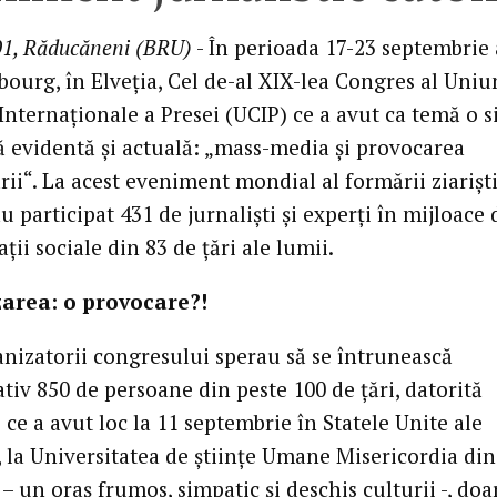
01, Răducăneni (BRU)
- În perioada 17-23 septembrie 
ibourg, în Elveţia, Cel de-al XIX-lea Congres al Uniu
Internaţionale a Presei (UCIP) ce a avut ca temă o s
 evidentă şi actuală: „mass-media şi provocarea
rii“. La acest eveniment mondial al formării ziarişt
au participat 431 de jurnalişti şi experţi în mijloace 
ii sociale din 83 de ţări ale lumii.
zarea: o provocare?!
anizatorii congresului sperau să se întrunească
tiv 850 de persoane din peste 100 de ţări, datorită
 ce a avut loc la 11 septembrie în Statele Unite ale
, la Universitatea de ştiinţe Umane Misericordia din
– un oraş frumos, simpatic şi deschis culturii -, doa