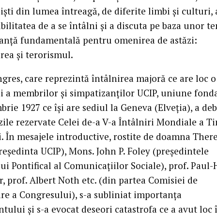
işti din lumea întreagă, de diferite limbi şi culturi,
bilitatea de a se întâlni şi a discuta pe baza unor t
anţă fundamentală pentru omenirea de astăzi:
rea şi terorismul.
gres, care reprezintă întâlnirea majoră ce are loc o
ni a membrilor şi simpatizanţilor UCIP, uniune fonda
rie 1927 ce îşi are sediul la Geneva (Elveţia), a de
ile rezervate Celei de-a V-a Întâlniri Mondiale a Ti
i. În mesajele introductive, rostite de doamna Ther
reşedinta UCIP), Mons. John P. Foley (preşedintele
ui Pontifical al Comunicaţiilor Sociale), prof. Paul-
, prof. Albert Noth etc. (din partea Comisiei de
re a Congresului), s-a subliniat importanţa
ului şi s-a evocat deseori catastrofa ce a avut loc 