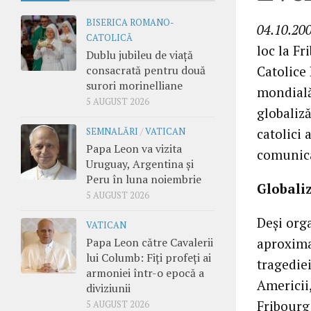
BISERICA ROMANO-
04.10.20
CATOLICĂ
loc la Fr
Dublu jubileu de viață
consacrată pentru două
Catolice 
surori morinelliane
mondială
5 AUGUST 2026
globaliză
catolici 
SEMNALĂRI
/
VATICAN
Papa Leon va vizita
comunicaţ
Uruguay, Argentina și
Peru în luna noiembrie
Globali
5 AUGUST 2026
Deşi org
VATICAN
Papa Leon către Cavalerii
aproxima
lui Columb: Fiți profeți ai
tragediei
armoniei într-o epocă a
Americii
diviziunii
Fribourg 
5 AUGUST 2026