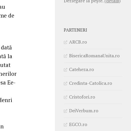
Dezlegare la pește.
(detalii)
 au
eme de
PARTENERI
ARCB.ro
 dată
BisericaRomanaUnita.ro
tă la
butat
Cateheza.ro
nerilor
esa Ee-
Credinta-Catolica.ro
Cristofori.ro
Henri
DeiVerbum.ro
EGCO.ro
în