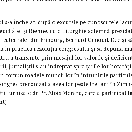
l s-a încheiat, după o excursie pe cunoscutele lacu
euchâtel şi Bienne, cu o Liturghie solemnă prezida
l catedralei din Fribourg, Bernard Genoud. Decişi s
ă în practică rezoluţia congresului şi să depună m
tru a transmite prin mesajul lor valorile şi deficien
rii, jurnaliştii s-au îndreptat spre ţările lor hotărâţi
în comun roadele muncii lor în întrunirile particula
congres preconizat a avea loc peste trei ani în Zimb
ii furnizate de Pr. Alois Moraru, care a participat l
nt)