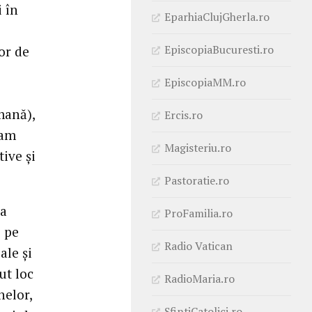
i în
EparhiaClujGherla.ro
EpiscopiaBucuresti.ro
lor de
EpiscopiaMM.ro
mană),
Ercis.ro
ram
Magisteriu.ro
tive şi
Pastoratie.ro
-a
ProFamilia.ro
e pe
Radio Vatican
ale şi
ut loc
RadioMaria.ro
nelor,
SfintiCatolici.ro