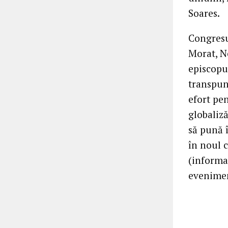
Soares.
Congresu
Morat, N
episcopu
transpun
efort pen
globaliză
să pună 
în noul 
(informaţ
evenime