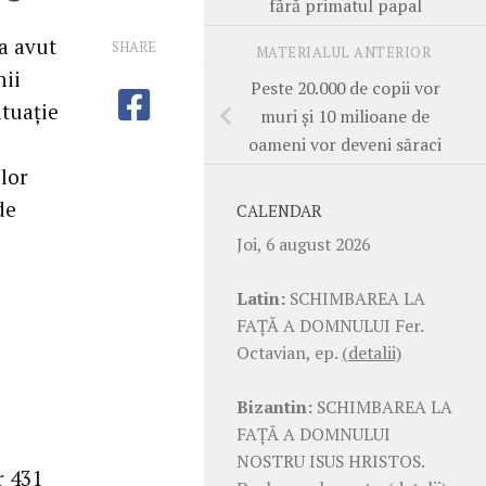
fără primatul papal
a avut
SHARE
MATERIALUL ANTERIOR
nii
Peste 20.000 de copii vor
ituaţie
muri şi 10 milioane de
oameni vor deveni săraci
ilor
de
CALENDAR
Joi, 6 august 2026
Latin:
SCHIMBAREA LA
FAŢĂ A DOMNULUI Fer.
Octavian, ep.
(detalii)
Bizantin:
SCHIMBAREA LA
FAŢĂ A DOMNULUI
NOSTRU ISUS HRISTOS.
r 431