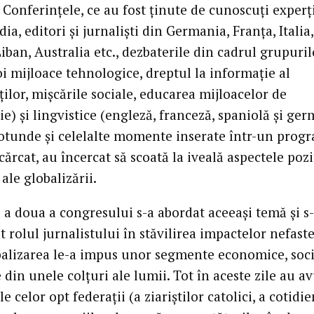
Conferinţele, ce au fost ţinute de cunoscuţi experţ
a, editori şi jurnalişti din Germania, Franţa, Italia,
Liban, Australia etc., dezbaterile din cadrul grupuri
i mijloace tehnologice, dreptul la informaţie al
ilor, mişcările sociale, educarea mijloacelor de
e) şi lingvistice (engleză, franceză, spaniolă şi ger
otunde şi celelalte momente inserate într-un prog
cărcat, au încercat să scoată la iveală aspectele pozi
ale globalizării.
 a doua a congresului s-a abordat aceeaşi temă şi s
 rolul jurnalistului în stăvilirea impactelor nefast
balizarea le-a impus unor segmente economice, soci
 din unele colţuri ale lumii. Tot în aceste zile au av
e celor opt federaţii (a ziariştilor catolici, a cotidie