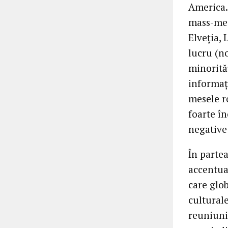
America. 
mass-medi
Elveţia, 
lucru (no
minorităţ
informaţi
mesele r
foarte în
negative 
În partea
accentuat
care glo
culturale
reuniunil