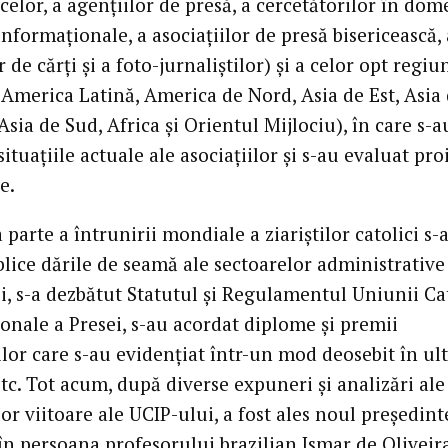
celor, a agenţiilor de presă, a cercetătorilor în dom
informaţionale, a asociaţiilor de presă bisericească, 
r de cărţi şi a foto-jurnaliştilor) şi a celor opt regiu
 America Latină, America de Nord, Asia de Est, Asia
Asia de Sud, Africa şi Orientul Mijlociu), în care s-a
situaţiile actuale ale asociaţiilor şi s-au evaluat pro
e.
 parte a întrunirii mondiale a ziariştilor catolici s-
lice dările de seamă ale sectoarelor administrative
i, s-a dezbătut Statutul şi Regulamentul Uniunii Ca
onale a Presei, s-au acordat diplome şi premii
ilor care s-au evidenţiat într-un mod deosebit în ul
etc. Tot acum, după diverse expuneri şi analizări ale
lor viitoare ale UCIP-ului, a fost ales noul preşedint
 în persoana profesorului brazilian Ismar de Oliveir