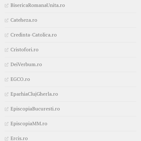
BisericaRomanaUnita.ro
Cateheza.ro
Credinta-Catolica.ro
Cristofori.ro
DeiVerbum.ro
EGCO.ro
EparhiaClujGherla.ro
EpiscopiaBucuresti.ro
EpiscopiaMM.ro
Ercis.ro