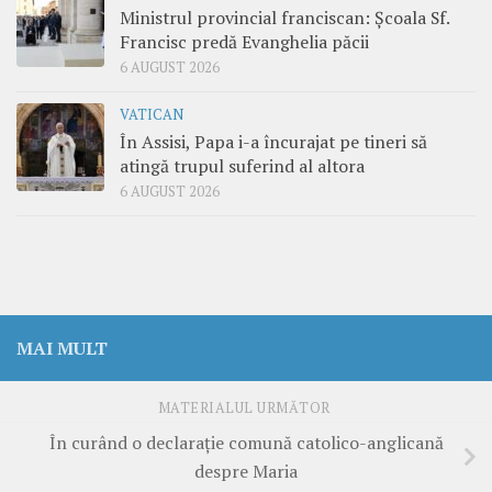
Ministrul provincial franciscan: Școala Sf.
Francisc predă Evanghelia păcii
6 AUGUST 2026
VATICAN
În Assisi, Papa i-a încurajat pe tineri să
atingă trupul suferind al altora
6 AUGUST 2026
MAI MULT
MATERIALUL URMĂTOR
În curând o declaraţie comună catolico-anglicană
despre Maria