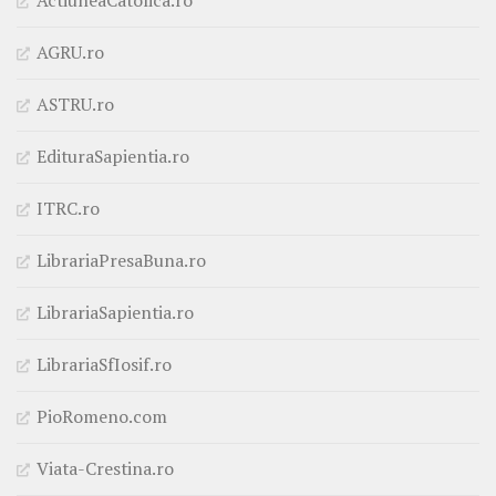
AGRU.ro
ASTRU.ro
EdituraSapientia.ro
ITRC.ro
LibrariaPresaBuna.ro
LibrariaSapientia.ro
LibrariaSfIosif.ro
PioRomeno.com
Viata-Crestina.ro