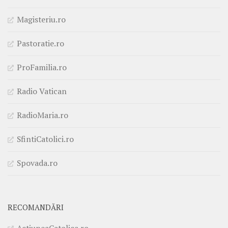
Magisteriu.ro
Pastoratie.ro
ProFamilia.ro
Radio Vatican
RadioMaria.ro
SfintiCatolici.ro
Spovada.ro
RECOMANDĂRI
ActiuneaCatolica.ro