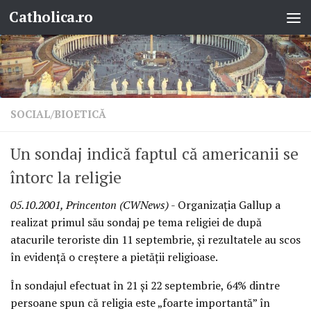
Catholica.ro
Skip to content
SOCIAL/BIOETICĂ
Un sondaj indică faptul că americanii se
întorc la religie
05.10.2001, Princenton (CWNews)
- Organizaţia Gallup a
realizat primul său sondaj pe tema religiei de după
atacurile teroriste din 11 septembrie, şi rezultatele au scos
în evidenţă o creştere a pietăţii religioase.
În sondajul efectuat în 21 şi 22 septembrie, 64% dintre
persoane spun că religia este „foarte importantă” în