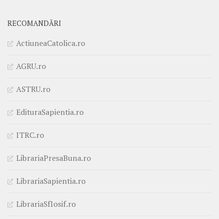
RECOMANDĂRI
ActiuneaCatolica.ro
AGRU.ro
ASTRU.ro
EdituraSapientia.ro
ITRC.ro
LibrariaPresaBuna.ro
LibrariaSapientia.ro
LibrariaSfIosif.ro