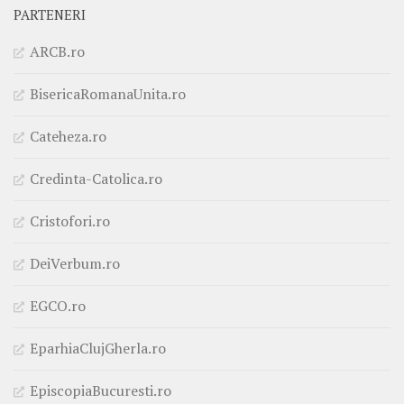
PARTENERI
ARCB.ro
BisericaRomanaUnita.ro
Cateheza.ro
Credinta-Catolica.ro
Cristofori.ro
DeiVerbum.ro
EGCO.ro
EparhiaClujGherla.ro
EpiscopiaBucuresti.ro