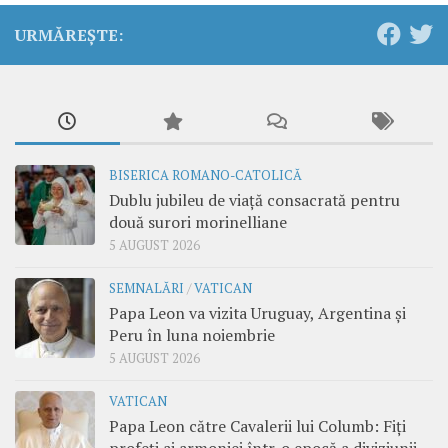
URMĂREȘTE:
BISERICA ROMANO-CATOLICĂ
Dublu jubileu de viață consacrată pentru
două surori morinelliane
5 AUGUST 2026
SEMNALĂRI
/
VATICAN
Papa Leon va vizita Uruguay, Argentina și
Peru în luna noiembrie
5 AUGUST 2026
VATICAN
Papa Leon către Cavalerii lui Columb: Fiți
profeți ai armoniei într-o epocă a diviziunii