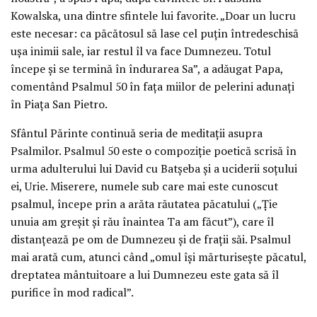
Kowalska, una dintre sfintele lui favorite. „Doar un lucru
este necesar: ca păcătosul să lase cel puţin întredeschisă
uşa inimii sale, iar restul îl va face Dumnezeu. Totul
începe şi se termină în îndurarea Sa”, a adăugat Papa,
comentând Psalmul 50 în faţa miilor de pelerini adunaţi
în Piaţa San Pietro.
Sfântul Părinte continuă seria de meditaţii asupra
Psalmilor. Psalmul 50 este o compoziţie poetică scrisă în
urma adulterului lui David cu Batşeba şi a uciderii soţului
ei, Urie. Miserere, numele sub care mai este cunoscut
psalmul, începe prin a arăta răutatea păcatului („Ţie
unuia am greşit şi rău înaintea Ta am făcut”), care îl
distanţează pe om de Dumnezeu şi de fraţii săi. Psalmul
mai arată cum, atunci când „omul îşi mărturiseşte păcatul,
dreptatea mântuitoare a lui Dumnezeu este gata să îl
purifice în mod radical”.