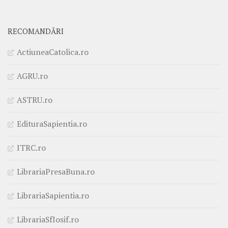
RECOMANDĂRI
ActiuneaCatolica.ro
AGRU.ro
ASTRU.ro
EdituraSapientia.ro
ITRC.ro
LibrariaPresaBuna.ro
LibrariaSapientia.ro
LibrariaSfIosif.ro