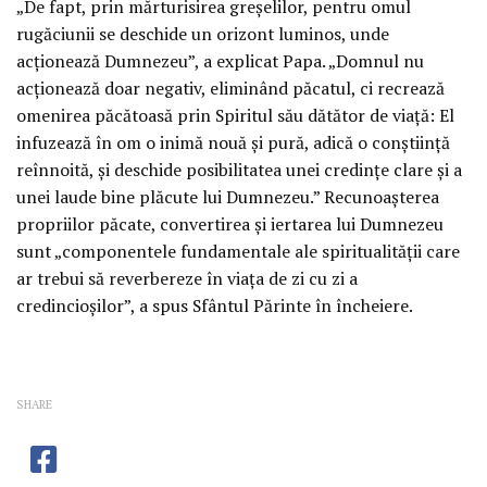
„De fapt, prin mărturisirea greşelilor, pentru omul
rugăciunii se deschide un orizont luminos, unde
acţionează Dumnezeu”, a explicat Papa. „Domnul nu
acţionează doar negativ, eliminând păcatul, ci recrează
omenirea păcătoasă prin Spiritul său dătător de viaţă: El
infuzează în om o inimă nouă şi pură, adică o conştiinţă
reînnoită, şi deschide posibilitatea unei credinţe clare şi a
unei laude bine plăcute lui Dumnezeu.” Recunoaşterea
propriilor păcate, convertirea şi iertarea lui Dumnezeu
sunt „componentele fundamentale ale spiritualităţii care
ar trebui să reverbereze în viaţa de zi cu zi a
credincioşilor”, a spus Sfântul Părinte în încheiere.
SHARE