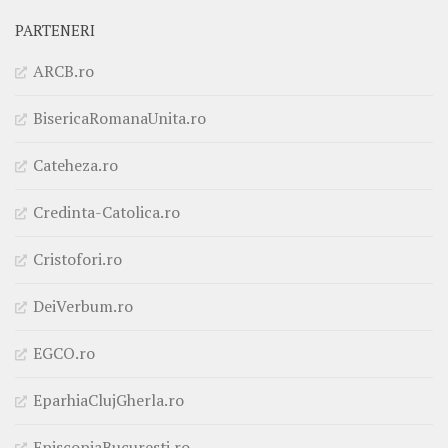
PARTENERI
ARCB.ro
BisericaRomanaUnita.ro
Cateheza.ro
Credinta-Catolica.ro
Cristofori.ro
DeiVerbum.ro
EGCO.ro
EparhiaClujGherla.ro
EpiscopiaBucuresti.ro