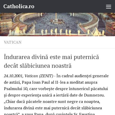
Catholica.ro
Skip to content
VATICAN
Îndurarea divină este mai puternică
decât slăbiciunea noastră
24.10.2001, Vatican (ZENIT)
- În cadrul audienţei generale
de astăzi, Papa Ioan Paul al II-lea a meditat asupra
Psalmului 50, care vorbeşte despre întunericul păcatului
şi despre experienţa unică a iertării date de Dumnezeu.
„Chiar dacă păcatele noastre sunt negre ca noaptea,
îndurarea divină este mai puternică decât slăbiciunea
noastră”, a spus Papa, după cuvintele Sr. Faustina