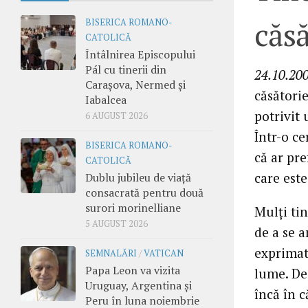
căsă
BISERICA ROMANO-
CATOLICĂ
Întâlnirea Episcopului
Pál cu tinerii din
24.10.20
Carașova, Nermed și
căsătorie
Iabalcea
potrivit 
6 AUGUST 2026
Într-o ce
BISERICA ROMANO-
că ar pre
CATOLICĂ
care este
Dublu jubileu de viață
consacrată pentru două
surori morinelliane
Mulţi tin
5 AUGUST 2026
de a se a
exprimat 
SEMNALĂRI
/
VATICAN
Papa Leon va vizita
lume. Deş
Uruguay, Argentina și
încă în 
Peru în luna noiembrie