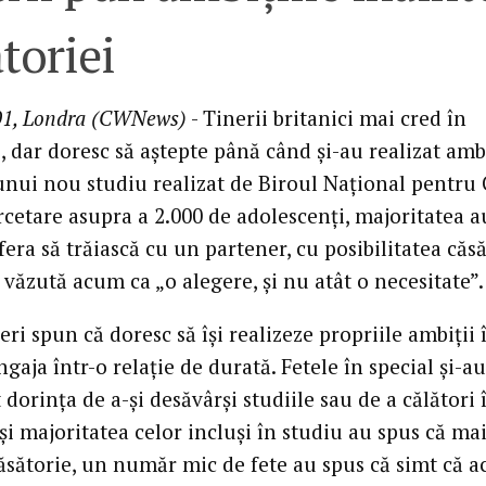
toriei
01, Londra (CWNews)
- Tinerii britanici mai cred în
, dar doresc să aştepte până când şi-au realizat ambi
unui nou studiu realizat de Biroul Naţional pentru 
rcetare asupra a 2.000 de adolescenţi, majoritatea a
fera să trăiască cu un partener, cu posibilitatea căsă
 văzută acum ca „o alegere, şi nu atât o necesitate”.
eri spun că doresc să îşi realizeze propriile ambiţii 
ngaja într-o relaţie de durată. Fetele în special şi-au
dorinţa de a-şi desăvârşi studiile sau de a călători 
i majoritatea celor incluşi în studiu au spus că ma
căsătorie, un număr mic de fete au spus că simt că a