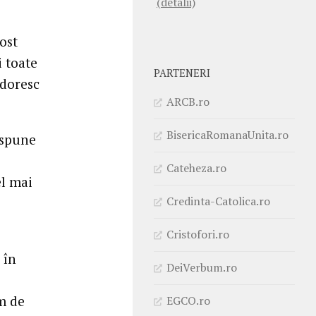
(detalii)
ost
i toate
PARTENERI
 doresc
ARCB.ro
BisericaRomanaUnita.ro
 spune
Cateheza.ro
el mai
Credinta-Catolica.ro
Cristofori.ro
 în
DeiVerbum.ro
im de
EGCO.ro