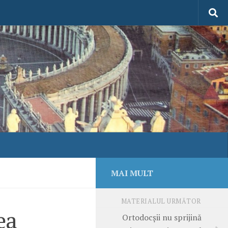
MAI MULT
MATERIALUL URMĂTOR
ea
Ortodocşii nu sprijină