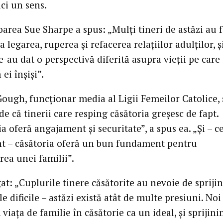
ci un sens.
area Sue Sharpe a spus: „Mulţi tineri de astăzi au f
a legarea, ruperea şi refacerea relaţiilor adulţilor, ş
e-au dat o perspectivă diferită asupra vieţii pe care
 ei înşişi”.
Gough, funcţionar media al Ligii Femeilor Catolice,
de că tinerii care resping căsătoria greşesc de fapt.
a oferă angajament şi securitate”, a spus ea. „Şi – c
t – căsătoria oferă un bun fundament pentru
rea unei familii”.
t: „Cuplurile tinere căsătorite au nevoie de sprijin
e dificile – astăzi există atât de multe presiuni. Noi
 viaţa de familie în căsătorie ca un ideal, şi sprijin