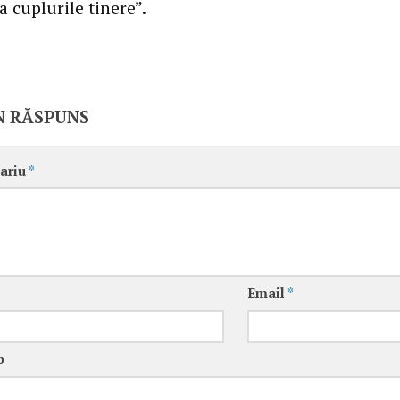
 cuplurile tinere”.
N RĂSPUNS
ariu
*
Email
*
b