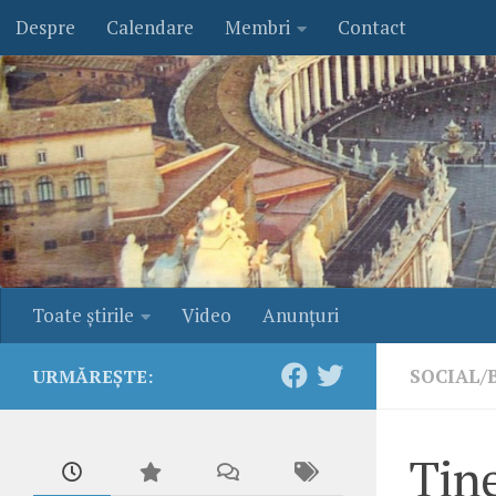
Despre
Calendare
Membri
Contact
Skip to content
Toate ştirile
Video
Anunţuri
SOCIAL/
URMĂREȘTE:
Tine