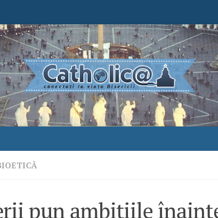
BIOETICĂ
rii pun ambiţiile înaint