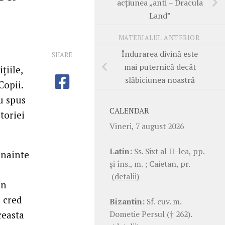
acţiunea „anti – Dracula
Land”
MATERIALUL ANTERIOR
Îndurarea divină este
SHARE
mai puternică decât
ţiile,
slăbiciunea noastră
Copii.
u spus
CALENDAR
toriei
Vineri, 7 august 2026
Latin:
Ss. Sixt al II-lea, pp.
înainte
şi îns., m. ; Caietan, pr.
(detalii)
în
i cred
Bizantin:
Sf. cuv. m.
Dometie Persul († 262).
ceasta