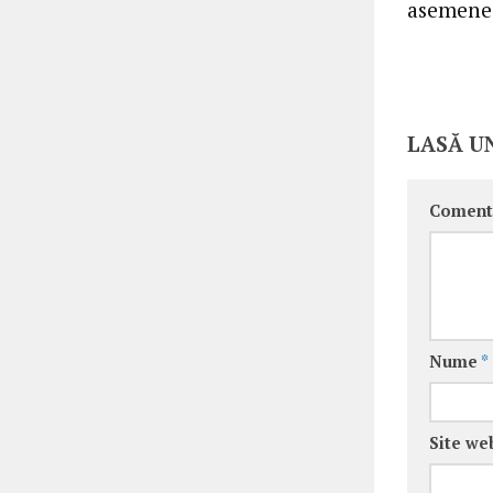
asemenea
LASĂ U
Coment
Nume
*
Site we