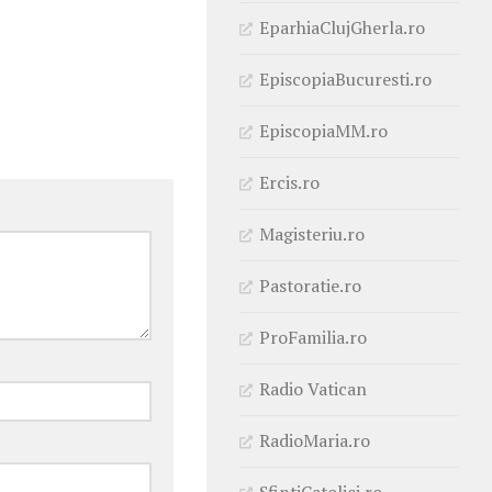
EparhiaClujGherla.ro
EpiscopiaBucuresti.ro
EpiscopiaMM.ro
Ercis.ro
Magisteriu.ro
Pastoratie.ro
ProFamilia.ro
Radio Vatican
RadioMaria.ro
SfintiCatolici.ro