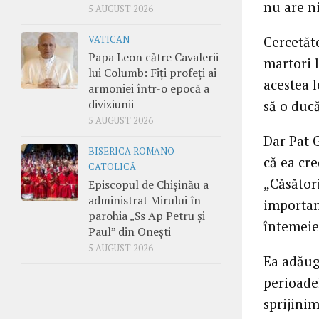
nu are ni
5 AUGUST 2026
Cercetăto
VATICAN
Papa Leon către Cavalerii
martori l
lui Columb: Fiți profeți ai
acestea l
armoniei într-o epocă a
diviziunii
să o ducă
5 AUGUST 2026
Dar Pat 
BISERICA ROMANO-
că ea cre
CATOLICĂ
„Căsători
Episcopul de Chișinău a
administrat Mirului în
importan
parohia „Ss Ap Petru și
întemeie
Paul” din Onești
5 AUGUST 2026
Ea adăuga
perioadel
sprijinim