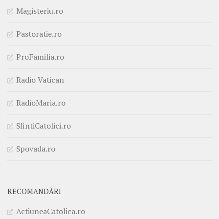
Magisteriu.ro
Pastoratie.ro
ProFamilia.ro
Radio Vatican
RadioMaria.ro
SfintiCatolici.ro
Spovada.ro
RECOMANDĂRI
ActiuneaCatolica.ro