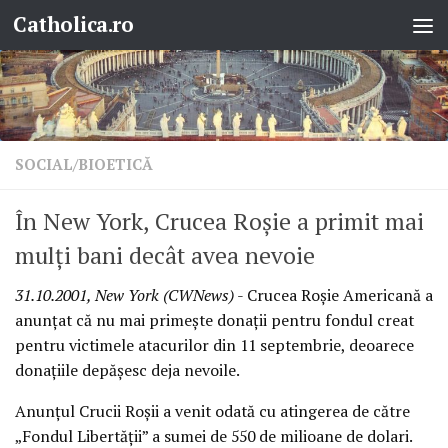
Catholica.ro
Skip to content
SOCIAL/BIOETICĂ
În New York, Crucea Roşie a primit mai
mulţi bani decât avea nevoie
31.10.2001, New York (CWNews)
- Crucea Roşie Americană a
anunţat că nu mai primeşte donaţii pentru fondul creat
pentru victimele atacurilor din 11 septembrie, deoarece
donaţiile depăşesc deja nevoile.
Anunţul Crucii Roşii a venit odată cu atingerea de către
„Fondul Libertăţii” a sumei de 550 de milioane de dolari.