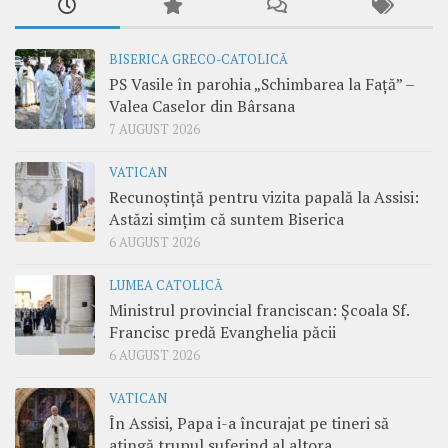
BISERICA GRECO-CATOLICĂ
PS Vasile în parohia „Schimbarea la Față” –
Valea Caselor din Bârsana
7 AUGUST 2026
VATICAN
Recunoștință pentru vizita papală la Assisi:
Astăzi simțim că suntem Biserica
6 AUGUST 2026
LUMEA CATOLICĂ
Ministrul provincial franciscan: Școala Sf.
Francisc predă Evanghelia păcii
6 AUGUST 2026
VATICAN
În Assisi, Papa i-a încurajat pe tineri să
atingă trupul suferind al altora