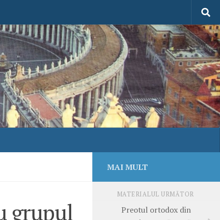
MAI MULT
MATERIALUL URMĂTOR
u grupul
Preotul ortodox din