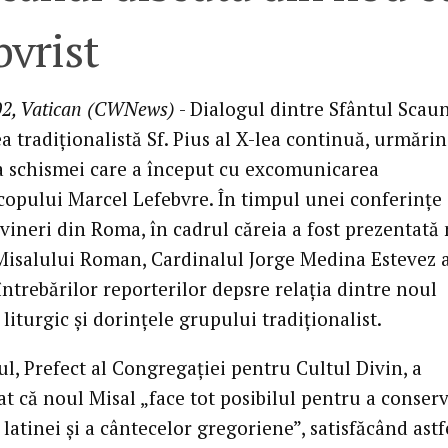
bvrist
02, Vatican (CWNews)
- Dialogul dintre Sfântul Scaun
a tradiţionalistă Sf. Pius al X-lea continuă, urmări
a schismei care a început cu excomunicarea
copului Marcel Lefebvre. În timpul unei conferinţe
 vineri din Roma, în cadrul căreia a fost prezentată
 Misalului Roman, Cardinalul Jorge Medina Estevez 
ntrebărilor reporterilor depsre relaţia dintre noul
liturgic şi dorinţele grupului tradiţionalist.
l, Prefect al Congregaţiei pentru Cultul Divin, a
t că noul Misal „face tot posibilul pentru a conser
 latinei şi a cântecelor gregoriene”, satisfăcând astf