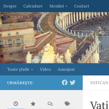
Despre
Calendare
Membri
Contact
Skip to content
Toate ştirile
Video
Anunţuri
VATICAN
URMĂREȘTE:
Vati