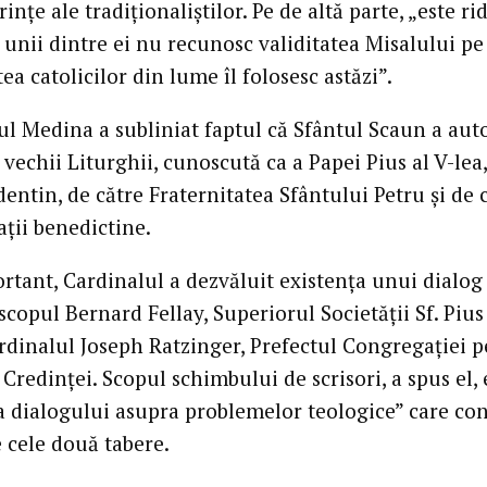
inţe ale tradiţionaliştilor. Pe de altă parte, „este ri
 unii dintre ei nu recunosc validitatea Misalului pe
ea catolicilor din lume îl folosesc astăzi”.
ul Medina a subliniat faptul că Sfântul Scaun a aut
 vechii Liturghii, cunoscută ca a Papei Pius al V-lea
identin, de către Fraternitatea Sfântului Petru şi de 
aţii benedictine.
rtant, Cardinalul a dezvăluit existenţa unui dialog
scopul Bernard Fellay, Superiorul Societăţii Sf. Pius
ardinalul Joseph Ratzinger, Prefectul Congregaţiei 
Credinţei. Scopul schimbului de scrisori, a spus el, 
a dialogului asupra problemelor teologice” care co
 cele două tabere.