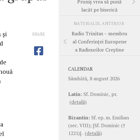
Pruniş vrea să pună
lacăt pe biserică
MATERIALUL ANTERIOR
Radio Trinitas – membru
 şi
SHARE
al Conferinţei Europene
nd
a Radiourilor Creştine
 de
CALENDAR
 nouă
Sâmbătă, 8 august 2026
a
Latin:
Sf. Dominic, pr.
(detalii)
Bizantin:
Sf. ep. m. Emilian
va
(sec. VIII); [Sf. Dominic (†
1221)].
(detalii)
el