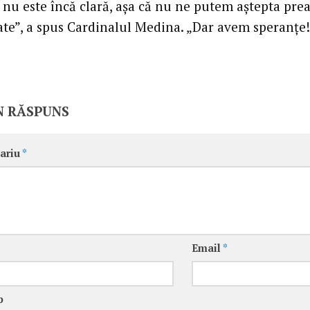
 nu este încă clară, aşa că nu ne putem aştepta pre
tate”, a spus Cardinalul Medina. „Dar avem speranţe
N RĂSPUNS
ariu
*
Email
*
b