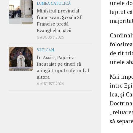
unele dor
LUMEA CATOLICĂ
Ministrul provincial
faptul că
franciscan: Școala Sf.
majoritat
Francisc predă
Evanghelia păcii
Cardinal
6 AUGUST 2026
folosirea
VATICAN
de rit tr
În Assisi, Papa i-a
unele ab
încurajat pe tineri să
atingă trupul suferind al
Mai impo
altora
6 AUGUST 2026
între Epi
lea, şi C
Doctrina 
„reluare
să separe