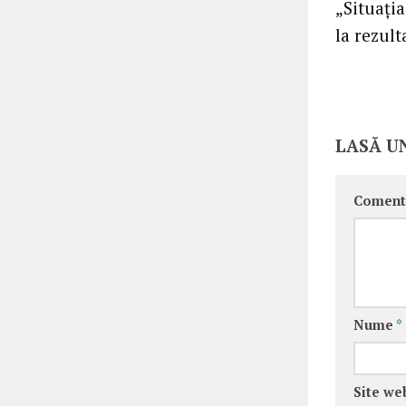
„Situaţia
la rezul
LASĂ U
Coment
Nume
*
Site we