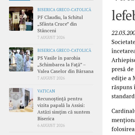
lefe
BISERICA GRECO-CATOLICĂ
PF Claudiu, la Schitul
„Sfânta Cruce” din
Stânceni
22.03.20
7 AUGUST 2026
Societate
încetare
BISERICA GRECO-CATOLICĂ
PS Vasile în parohia
Arhiepis
„Schimbarea la Față” –
presă de
Valea Caselor din Bârsana
ediţie a
7 AUGUST 2026
răspuns î
VATICAN
standard 
Recunoștință pentru
vizita papală la Assisi:
Cardinalu
Astăzi simțim că suntem
Biserica
menţiona
6 AUGUST 2026
folosirea