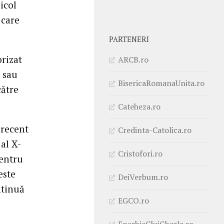
dicol
 care
PARTENERI
orizat
ARCB.ro
, sau
BisericaRomanaUnita.ro
către
Cateheza.ro
 recent
Credinta-Catolica.ro
 al X-
Cristofori.ro
pentru
este
DeiVerbum.ro
ntinuă
EGCO.ro
EparhiaClujGherla.ro