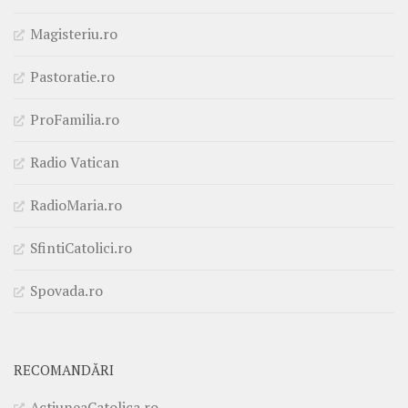
Magisteriu.ro
Pastoratie.ro
ProFamilia.ro
Radio Vatican
RadioMaria.ro
SfintiCatolici.ro
Spovada.ro
RECOMANDĂRI
ActiuneaCatolica.ro