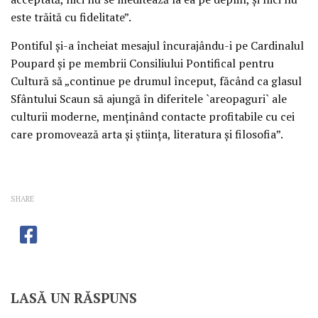
este trăită cu fidelitate”.
Pontiful şi-a încheiat mesajul încurajându-i pe Cardinalul
Poupard şi pe membrii Consiliului Pontifical pentru
Cultură să „continue pe drumul început, făcând ca glasul
Sfântului Scaun să ajungă în diferitele `areopaguri` ale
culturii moderne, menţinând contacte profitabile cu cei
care promovează arta şi ştiinţa, literatura şi filosofia”.
SHARE
LASĂ UN RĂSPUNS