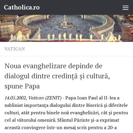
Catholica.ro
Skip to content
VATICAN
Noua evanghelizare depinde de
dialogul dintre credinţă şi cultură,
spune Papa
14.05.2002, Vatican (ZENIT)
- Papa Ioan Paul al II-lea a
subliniat importanţa dialogului dintre Biserică şi diferitele
culturi, atât pentru binele noii evanghelizări, cât şi pentru
cel al viitorului omenirii. Sfântul Părinte şi-a exprimat
această convingere într-un mesaj scris pentru a 20-a