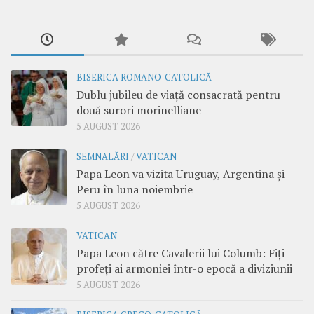
BISERICA ROMANO-CATOLICĂ
Dublu jubileu de viață consacrată pentru
două surori morinelliane
5 AUGUST 2026
SEMNALĂRI
/
VATICAN
Papa Leon va vizita Uruguay, Argentina și
Peru în luna noiembrie
5 AUGUST 2026
VATICAN
Papa Leon către Cavalerii lui Columb: Fiți
profeți ai armoniei într-o epocă a diviziunii
5 AUGUST 2026