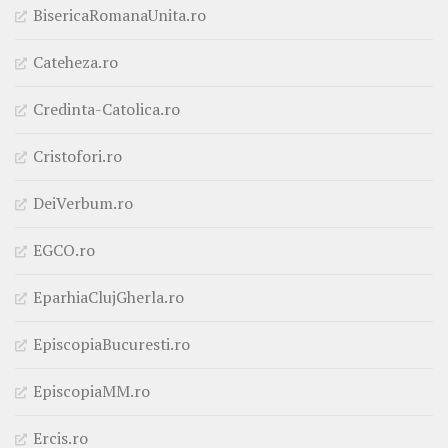
BisericaRomanaUnita.ro
Cateheza.ro
Credinta-Catolica.ro
Cristofori.ro
DeiVerbum.ro
EGCO.ro
EparhiaClujGherla.ro
EpiscopiaBucuresti.ro
EpiscopiaMM.ro
Ercis.ro