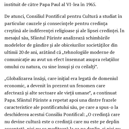
instituit de către Papa Paul al VI-lea în 1965.
De atunci, Consiliul Pontifical pentru Cultură a studiat în
particular cauzele şi consecinţele pentru credinţa
creştină ale indiferenţei religioase şi ale lipsei credinţei. În
mesajul său, Sfântul Părinte analizează schimbările
modelelor de gândire şi ale obiceiurilor societăţilor din
ultimii 20 de ani, arătând că „tehnologiile moderne de
comunicaţie au avut un efect însemnat asupra relaţiilor
omului cu natura, cu sine însuşi şi cu ceilalţi”.
„Globalizarea însăşi, care iniţial era legată de domeniul
economic, a devenit în prezent un fenomen care
afectează şi alte sectoare ale vieţii umane”, a continuat
Papa. Sfântul Părinte a repetat apoi una dintre frazele
caracteristice ale pontificatului său, pe care a spus-o la
deschiderea acestui Consiliu Pontifical: „O credinţă care
nu devine cultură este o credinţă care nu este pe deplin
acceptată, nici nu se meditează la ea pe deplin, şi nici nu