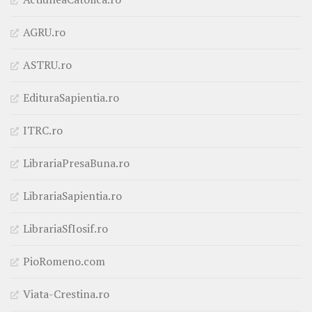
AGRU.ro
ASTRU.ro
EdituraSapientia.ro
ITRC.ro
LibrariaPresaBuna.ro
LibrariaSapientia.ro
LibrariaSfIosif.ro
PioRomeno.com
Viata-Crestina.ro