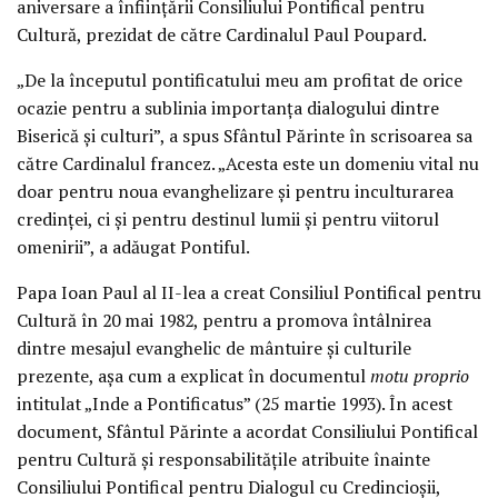
aniversare a înfiinţării Consiliului Pontifical pentru
Cultură, prezidat de către Cardinalul Paul Poupard.
„De la începutul pontificatului meu am profitat de orice
ocazie pentru a sublinia importanţa dialogului dintre
Biserică şi culturi”, a spus Sfântul Părinte în scrisoarea sa
către Cardinalul francez. „Acesta este un domeniu vital nu
doar pentru noua evanghelizare şi pentru inculturarea
credinţei, ci şi pentru destinul lumii şi pentru viitorul
omenirii”, a adăugat Pontiful.
Papa Ioan Paul al II-lea a creat Consiliul Pontifical pentru
Cultură în 20 mai 1982, pentru a promova întâlnirea
dintre mesajul evanghelic de mântuire şi culturile
prezente, aşa cum a explicat în documentul
motu proprio
intitulat „Inde a Pontificatus” (25 martie 1993). În acest
document, Sfântul Părinte a acordat Consiliului Pontifical
pentru Cultură şi responsabilităţile atribuite înainte
Consiliului Pontifical pentru Dialogul cu Credincioşii,