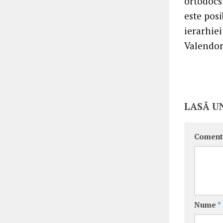
ortodocsi
este posi
ierarhiei
Valendor
LASĂ U
Coment
Nume
*