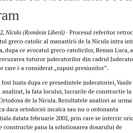
hram
2, Nicula (România Liberă)
- Procesul referitor retro
tul greco-catolic al manastirii de la Nicula intra int
a, dupa ce avocatul greco-catolicilor, Remus Luca, a
 recuzarea tuturor judecatorilor din cadrul Judecato
e care i-a considerat „supusi presiunilor”.
 fost luata dupa ce presedintele judecatoriei, Vasile
analizat, la fata locului, lucrarile de constructie l
Ortodoxa de la Nicula. Rezultatele analizei ar urma
sca daca ortodocsii incalca sau nu o ordonanta
iala datata februarie 2002, prin care se interzic ori
de constructie pana la solutionarea dosarului de