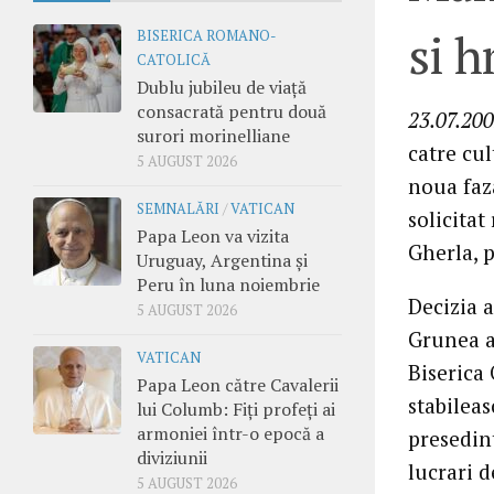
si 
BISERICA ROMANO-
CATOLICĂ
Dublu jubileu de viață
consacrată pentru două
23.07.200
surori morinelliane
catre cul
5 AUGUST 2026
noua faz
SEMNALĂRI
/
VATICAN
solicitat
Papa Leon va vizita
Gherla, p
Uruguay, Argentina și
Peru în luna noiembrie
Decizia a
5 AUGUST 2026
Grunea a 
VATICAN
Biserica 
Papa Leon către Cavalerii
stabilea
lui Columb: Fiți profeți ai
armoniei într-o epocă a
presedint
diviziunii
lucrari 
5 AUGUST 2026