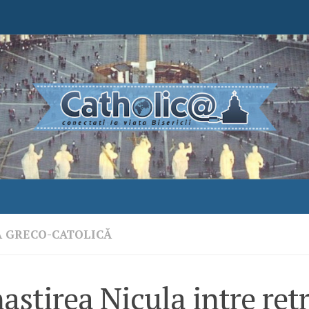
A GRECO-CATOLICĂ
stirea Nicula intre ret