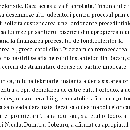
lor zile. Daca aceasta va fi aprobata, Tribunalul cl
sa desemneze alti judecatori pentru procesul prin c
ii solicita suspendarea unei ordonante presedintial
 sa lucreze pe santierul bisericii din apropierea man
ana la finalizarea procesului de fond, referitor la
rea ei, greco-catolicilor. Precizam ca retrocedarea
a manastirii se afla pe rolul instantelor din Bacau, 
 cererii de stramutare depuse de partile implicate.
 ca, in luna februarie, instanta a decis sistarea or
pentru a opri demolarea de catre cultul ortodox a ac
e despre care ierarhii greco-catolici afirma ca „orto
ra sa o vada daramata decat sa o dea inapoi celor ca
i ei proprietari”. La randul sau, staretul ortodox al
ii Nicula, Dumitru Cobzaru, a afirmat ca apropiatu