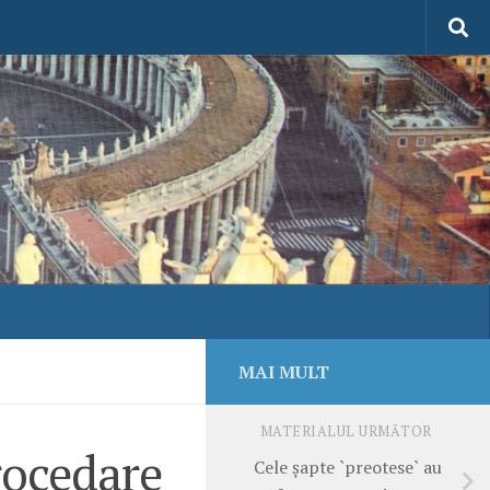
MAI MULT
MATERIALUL URMĂTOR
rocedare
Cele şapte `preotese` au