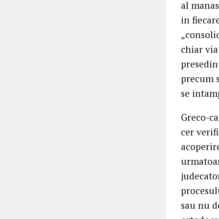
al manast
in fiecar
„consolid
chiar via
presedin
precum s
se intam
Greco-cat
cer verif
acoperire
urmatoar
judecato
procesul
sau nu de