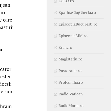
EGCO.ro
ujean
are
EparhiaClujGherla.ro
e care-
EpiscopiaBucuresti.ro
astirii
EpiscopiaMM.ro
Ercis.ro
ca
Magisteriu.ro
icaror
Pastoratie.ro
estei
ProFamilia.ro
docsii
re sunt
Radio Vatican
RadioMaria.ro
l hram