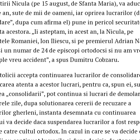
irii Nicula (pe 15 august, de Sfanta Maria), va aduc
e an, sute de mii de oameni, iar oprirea lucrarilor (
are”, dupa cum afirma el) pune in pericol securitat
ta acestora. „Ii asteptam, in acest an, la Nicula, pe
tele Romaniei, Ion Iliescu, si pe premierul Adrian N
i un numar de 24 de episcopi ortodocsi si nu am vr
ple vreu accident”, a spus Dumitru Cobzaru.
olicii accepta continuarea lucrarilor de consolidar
icarea atenta a acestor lucrari, pentru ca, spun ei, s
a „consolidarii”, pot continua si lucrari de demolar
ele zile, dupa solutionarea cererii de recuzare a
rilor gherleni, instanta desemnata cu continuarea
ui va decide daca suspendarea lucrarilor a fost resp
 catre cultul ortodox. In cazul in care se va decide 