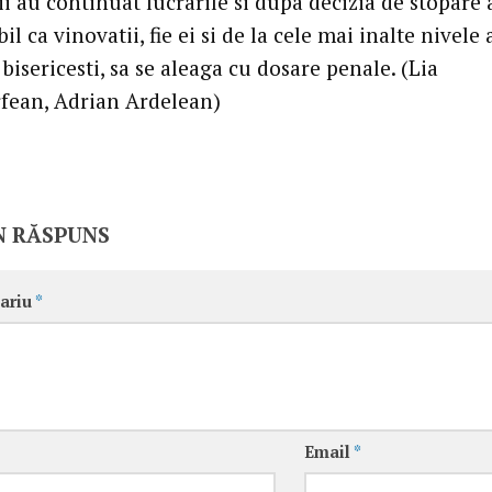
i au continuat lucrarile si dupa decizia de stopare a
bil ca vinovatii, fie ei si de la cele mai inalte nivele 
 bisericesti, sa se aleaga cu dosare penale. (Lia
fean, Adrian Ardelean)
N RĂSPUNS
ariu
*
Email
*