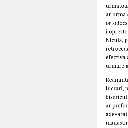
urmatoare
ar urma 
ortodocs
i opreste
Nicula, p
retroceda
efectiva 
urmare a
Reamintim
lucrari, 
bisericut
ar prefe
adevarati
manastir