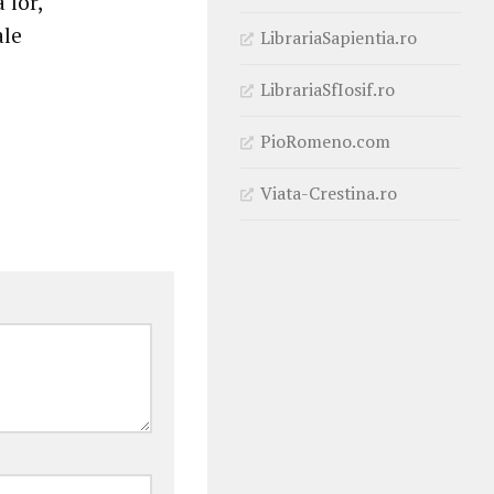
 lor,
ale
LibrariaSapientia.ro
LibrariaSfIosif.ro
PioRomeno.com
Viata-Crestina.ro