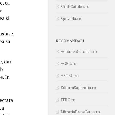
e, ca
SfintiCatolici.ro
de
ea si
Spovada.ro
astase,
ea sa
RECOMANDĂRI
ActiuneaCatolica.ro
e, dar
AGRU.ro
ub
ASTRU.ro
e. In
EdituraSapientia.ro
ITRC.ro
ectata
ca
LibrariaPresaBuna.ro