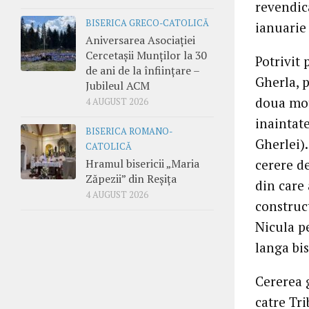
revendica
BISERICA GRECO-CATOLICĂ
ianuarie
Aniversarea Asociației
Cercetașii Munților la 30
Potrivit 
de ani de la înființare –
Gherla, 
Jubileul ACM
doua moti
4 AUGUST 2026
inaintate
BISERICA ROMANO-
Gherlei)
CATOLICĂ
Hramul bisericii „Maria
cerere de
Zăpezii” din Reșița
din care 
4 AUGUST 2026
construct
Nicula p
langa bis
Cererea g
catre Tri