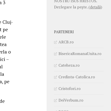
NOSTRU ISUS HRISTOS.
a 3
Dezlegare la pește.
(detalii)
e Cluj-
t pe
PARTENERI
ele
ARCB.ro
atea
erla o
BisericaRomanaUnita.ro
ici –
Cateheza.ro
ul
 la
Credinta-Catolica.ro
a, pe
Cristofori.ro
DeiVerbum.ro
 de