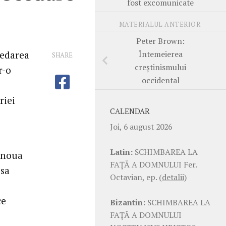
fost excomunicate
MATERIALUL ANTERIOR
Peter Brown:
Întemeierea
cedarea
SHARE
creştinismului
r-o
occidental
riei
CALENDAR
Joi, 6 august 2026
Latin:
SCHIMBAREA LA
a noua
FAŢĂ A DOMNULUI Fer.
 sa
Octavian, ep.
(detalii)
ce
Bizantin:
SCHIMBAREA LA
FAŢĂ A DOMNULUI