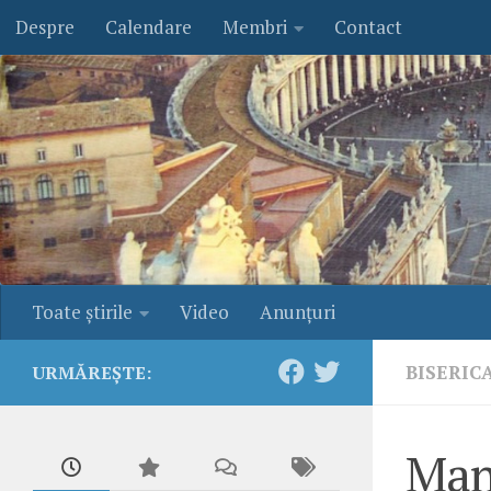
Despre
Calendare
Membri
Contact
Skip to content
Toate ştirile
Video
Anunţuri
BISERIC
URMĂREȘTE:
Mana