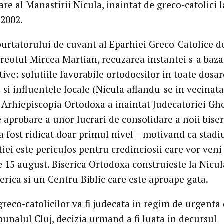
re al Manastirii Nicula, inaintat de greco-catolici l
 2002.
purtatorului de cuvant al Eparhiei Greco-Catolice d
preotul Mircea Martian, recuzarea instantei s-a baza
ve: solutiile favorabile ortodocsilor in toate dosar
 si influentele locale (Nicula aflandu-se in vecinat
. Arhiepiscopia Ortodoxa a inaintat Judecatoriei Gh
 aprobare a unor lucrari de consolidare a noii biser
a fost ridicat doar primul nivel – motivand ca stadi
iei este periculos pentru credinciosii care vor veni
e 15 august. Biserica Ortodoxa construieste la Nicul
erica si un Centru Biblic care este aproape gata.
reco-catolicilor va fi judecata in regim de urgenta
bunalul Cluj, decizia urmand a fi luata in decursul