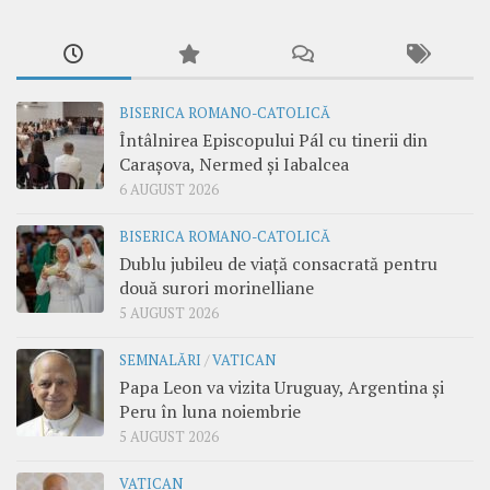
BISERICA ROMANO-CATOLICĂ
Întâlnirea Episcopului Pál cu tinerii din
Carașova, Nermed și Iabalcea
6 AUGUST 2026
BISERICA ROMANO-CATOLICĂ
Dublu jubileu de viață consacrată pentru
două surori morinelliane
5 AUGUST 2026
SEMNALĂRI
/
VATICAN
Papa Leon va vizita Uruguay, Argentina și
Peru în luna noiembrie
5 AUGUST 2026
VATICAN