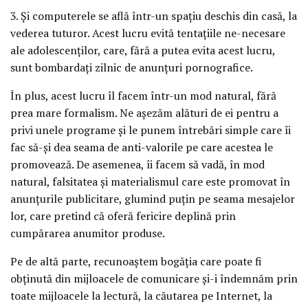
3. Şi computerele se află într-un spaţiu deschis din casă, la
vederea tuturor. Acest lucru evită tentaţiile ne-necesare
ale adolescenţilor, care, fără a putea evita acest lucru,
sunt bombardaţi zilnic de anunţuri pornografice.
În plus, acest lucru îl facem într-un mod natural, fără
prea mare formalism. Ne aşezăm alături de ei pentru a
privi unele programe şi le punem întrebări simple care îi
fac să-şi dea seama de anti-valorile pe care acestea le
promovează. De asemenea, îi facem să vadă, în mod
natural, falsitatea şi materialismul care este promovat în
anunţurile publicitare, glumind puţin pe seama mesajelor
lor, care pretind că oferă fericire deplină prin
cumpărarea anumitor produse.
Pe de altă parte, recunoaştem bogăţia care poate fi
obţinută din mijloacele de comunicare şi-i îndemnăm prin
toate mijloacele la lectură, la căutarea pe Internet, la