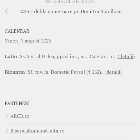
MATERIALUL ANTERIOR
2033 – dubla comeroare pr. Dumitru Stăniloae
CALENDAR
Vineri, 7 august 2026
Latin:
Ss. Sixt al II-lea, pp. şi îns., m. ; Caietan, pr.
(detalii)
Bizantin:
Sf. cuv. m. Dometie Persul († 262).
(detalii)
PARTENERI
ARCB.ro
BisericaRomanaUnita.ro