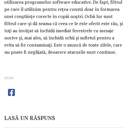
utilizarea programelor software educative. De fapt, filtrul
pe care îl utilizăm pentru reţea constă doar în formarea
unei conştiinţe corecte în copiii noştri. Ochii lor sunt
filtrul care-şi dă seama că ceea ce le este oferit este rău, şi
toţi au învăţat să închidă imediat ferestrele cu mesaje
nocive şi, mai ales, să închidă ochii şi sufletul pentru a
evita să fie contaminaţi. Este o muncă de toate zilele, care
nu poate fi neglijată, deoarece atacurile sunt continue.
SHARE
LASĂ UN RĂSPUNS