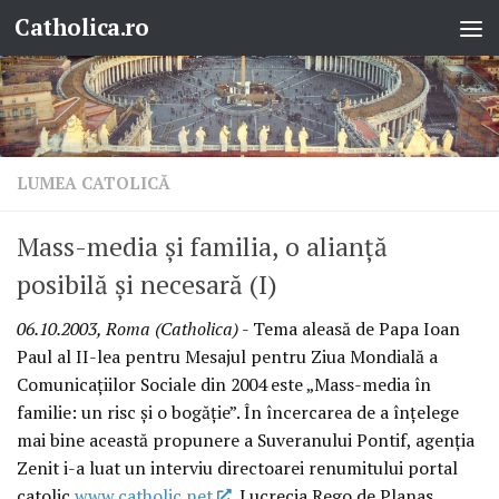
Catholica.ro
Skip to content
LUMEA CATOLICĂ
Mass-media şi familia, o alianţă
posibilă şi necesară (I)
06.10.2003, Roma (Catholica)
- Tema aleasă de Papa Ioan
Paul al II-lea pentru Mesajul pentru Ziua Mondială a
Comunicaţiilor Sociale din 2004 este „Mass-media în
familie: un risc şi o bogăţie”. În încercarea de a înţelege
mai bine această propunere a Suveranului Pontif, agenţia
Zenit i-a luat un interviu directoarei renumitului portal
catolic
www.catholic.net
, Lucrecia Rego de Planas,