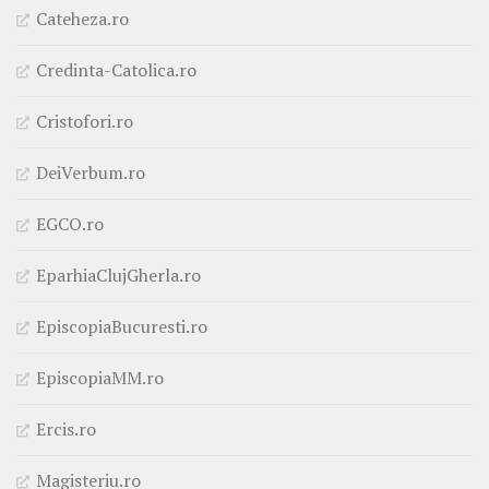
Cateheza.ro
Credinta-Catolica.ro
Cristofori.ro
DeiVerbum.ro
EGCO.ro
EparhiaClujGherla.ro
EpiscopiaBucuresti.ro
EpiscopiaMM.ro
Ercis.ro
Magisteriu.ro