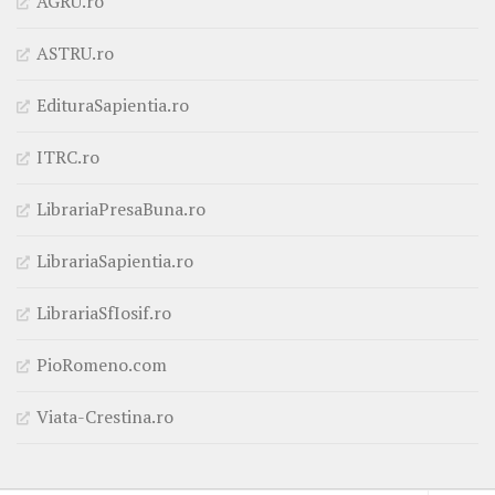
AGRU.ro
ASTRU.ro
EdituraSapientia.ro
ITRC.ro
LibrariaPresaBuna.ro
LibrariaSapientia.ro
LibrariaSfIosif.ro
PioRomeno.com
Viata-Crestina.ro