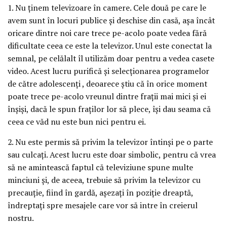
1. Nu ţinem televizoare în camere. Cele două pe care le
avem sunt în locuri publice şi deschise din casă, aşa încât
oricare dintre noi care trece pe-acolo poate vedea fără
dificultate ceea ce este la televizor. Unul este conectat la
semnal, pe celălalt îl utilizăm doar pentru a vedea casete
video. Acest lucru purifică şi selecţionarea programelor
de către adolescenţi , deoarece ştiu că în orice moment
poate trece pe-acolo vreunul dintre fraţii mai mici şi ei
înşişi, dacă le spun fraţilor lor să plece, îşi dau seama că
ceea ce văd nu este bun nici pentru ei.
2. Nu este permis să privim la televizor întinşi pe o parte
sau culcaţi. Acest lucru este doar simbolic, pentru că vrea
să ne amintească faptul că televiziune spune multe
minciuni şi, de aceea, trebuie să privim la televizor cu
precauţie, fiind în gardă, aşezaţi în poziţie dreaptă,
îndreptaţi spre mesajele care vor să intre în creierul
nostru.