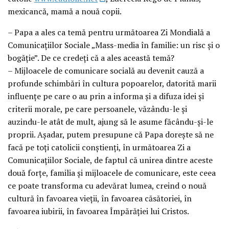
mexicancă, mamă a nouă copii.
– Papa a ales ca temă pentru următoarea Zi Mondială a
Comunicaţiilor Sociale „Mass-media în familie: un risc şi o
bogăţie”. De ce credeţi că a ales această temă?
– Mijloacele de comunicare socială au devenit cauză a
profunde schimbări în cultura popoarelor, datorită marii
influenţe pe care o au prin a informa şi a difuza idei şi
criterii morale, pe care persoanele, văzându-le şi
auzindu-le atât de mult, ajung să le asume făcându-şi-le
proprii. Aşadar, putem presupune că Papa doreşte să ne
facă pe toţi catolicii conştienţi, în următoarea Zi a
Comunicaţiilor Sociale, de faptul că unirea dintre aceste
două forţe, familia şi mijloacele de comunicare, este ceea
ce poate transforma cu adevărat lumea, creind o nouă
cultură în favoarea vieţii, în favoarea căsătoriei, în
favoarea iubirii, în favoarea Împărăţiei lui Cristos.