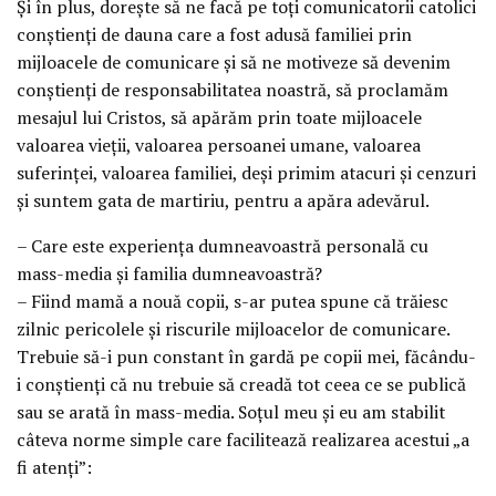
Şi în plus, doreşte să ne facă pe toţi comunicatorii catolici
conştienţi de dauna care a fost adusă familiei prin
mijloacele de comunicare şi să ne motiveze să devenim
conştienţi de responsabilitatea noastră, să proclamăm
mesajul lui Cristos, să apărăm prin toate mijloacele
valoarea vieţii, valoarea persoanei umane, valoarea
suferinţei, valoarea familiei, deşi primim atacuri şi cenzuri
şi suntem gata de martiriu, pentru a apăra adevărul.
– Care este experienţa dumneavoastră personală cu
mass-media şi familia dumneavoastră?
– Fiind mamă a nouă copii, s-ar putea spune că trăiesc
zilnic pericolele şi riscurile mijloacelor de comunicare.
Trebuie să-i pun constant în gardă pe copii mei, făcându-
i conştienţi că nu trebuie să creadă tot ceea ce se publică
sau se arată în mass-media. Soţul meu şi eu am stabilit
câteva norme simple care facilitează realizarea acestui „a
fi atenţi”: