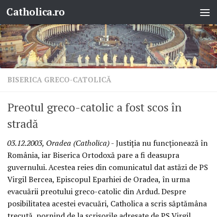
Catholica.ro
Skip to content
BISERICA GRECO-CATOLICĂ
Preotul greco-catolic a fost scos în
stradă
03.12.2003, Oradea (Catholica)
- Justiţia nu funcţionează în
România, iar Biserica Ortodoxă pare a fi deasupra
guvernului. Acestea reies din comunicatul dat astăzi de PS
Virgil Bercea, Episcopul Eparhiei de Oradea, în urma
evacuării preotului greco-catolic din Ardud. Despre
posibilitatea acestei evacuări, Catholica a scris săptămâna
trecută, pornind de la scrisorile adresate de PS Virgil