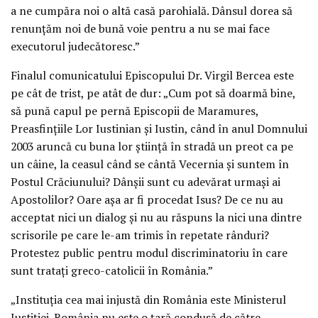
a ne cumpăra noi o altă casă parohială. Dânsul dorea să
renunţăm noi de bună voie pentru a nu se mai face
executorul judecătoresc.”
Finalul comunicatului Episcopului Dr. Virgil Bercea este
pe cât de trist, pe atât de dur: „Cum pot să doarmă bine,
să pună capul pe pernă Episcopii de Maramures,
Preasfinţiile Lor Iustinian şi Iustin, când în anul Domnului
2003 aruncă cu buna lor ştiinţă în stradă un preot ca pe
un câine, la ceasul când se cântă Vecernia şi suntem în
Postul Crăciunului? Dânşii sunt cu adevărat urmaşi ai
Apostolilor? Oare aşa ar fi procedat Isus? De ce nu au
acceptat nici un dialog şi nu au răspuns la nici una dintre
scrisorile pe care le-am trimis în repetate rânduri?
Protestez public pentru modul discriminatoriu în care
sunt trataţi greco-catolicii în România.”
„Instituţia cea mai injustă din România este Ministerul
Justiţiei. România nu este o ţară condusă de către