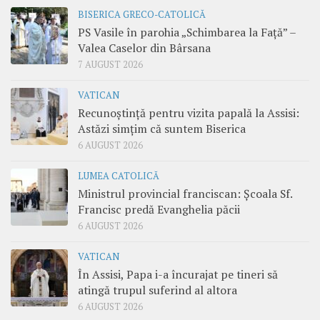
BISERICA GRECO-CATOLICĂ
PS Vasile în parohia „Schimbarea la Față” –
Valea Caselor din Bârsana
7 AUGUST 2026
VATICAN
Recunoștință pentru vizita papală la Assisi:
Astăzi simțim că suntem Biserica
6 AUGUST 2026
LUMEA CATOLICĂ
Ministrul provincial franciscan: Școala Sf.
Francisc predă Evanghelia păcii
6 AUGUST 2026
VATICAN
În Assisi, Papa i-a încurajat pe tineri să
atingă trupul suferind al altora
6 AUGUST 2026