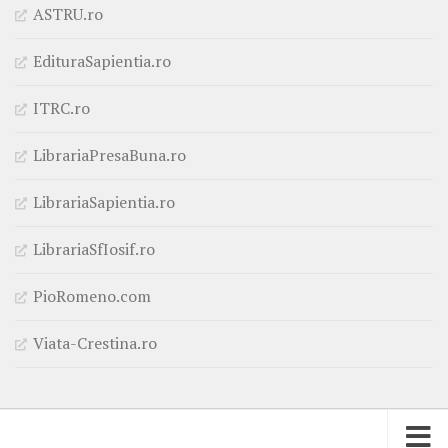
ASTRU.ro
EdituraSapientia.ro
ITRC.ro
LibrariaPresaBuna.ro
LibrariaSapientia.ro
LibrariaSfIosif.ro
PioRomeno.com
Viata-Crestina.ro