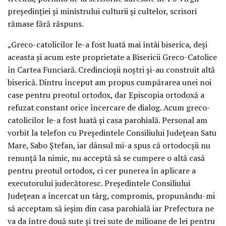
preşedinţiei şi ministrului culturii şi cultelor, scrisori
rămase fără răspuns.
„Greco-catolicilor le-a fost luată mai întâi biserica, deşi
aceasta şi acum este proprietate a Bisericii Greco-Catolice
în Cartea Funciară. Credincioşii noştri şi-au construit altă
biserică. Dintru început am propus cumpărarea unei noi
case pentru preotul ortodox, dar Episcopia ortodoxă a
refuzat constant orice încercare de dialog. Acum greco-
catolicilor le-a fost luată şi casa parohială. Personal am
vorbit la telefon cu Preşedintele Consiliului Judeţean Satu
Mare, Sabo Ştefan, iar dânsul mi-a spus că ortodocşii nu
renunţă la nimic, nu acceptă să se cumpere o altă casă
pentru preotul ortodox, ci cer punerea în aplicare a
executorului judecătoresc. Preşedintele Consiliului
Judeţean a încercat un târg, compromis, propunându-mi
să acceptam să ieşim din casa parohială iar Prefectura ne
va da între două sute şi trei sute de milioane de lei pentru