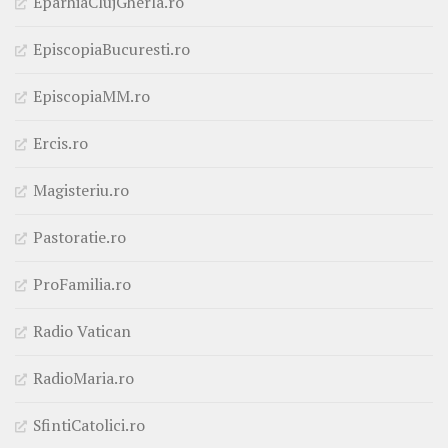
EparhiaClujGherla.ro
EpiscopiaBucuresti.ro
EpiscopiaMM.ro
Ercis.ro
Magisteriu.ro
Pastoratie.ro
ProFamilia.ro
Radio Vatican
RadioMaria.ro
SfintiCatolici.ro