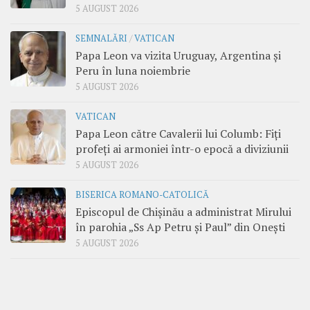
5 AUGUST 2026
SEMNALĂRI
/
VATICAN
Papa Leon va vizita Uruguay, Argentina și
Peru în luna noiembrie
5 AUGUST 2026
VATICAN
Papa Leon către Cavalerii lui Columb: Fiți
profeți ai armoniei într-o epocă a diviziunii
5 AUGUST 2026
BISERICA ROMANO-CATOLICĂ
Episcopul de Chișinău a administrat Mirului
în parohia „Ss Ap Petru și Paul” din Onești
5 AUGUST 2026