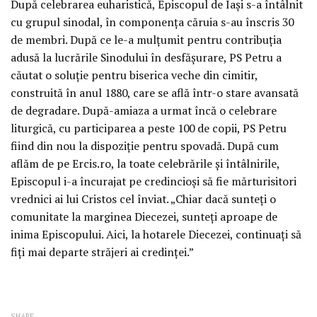
După celebrarea euharistică, Episcopul de Iaşi s-a întâlnit
cu grupul sinodal, în componenţa căruia s-au înscris 30
de membri. După ce le-a mulţumit pentru contribuţia
adusă la lucrările Sinodului în desfăşurare, PS Petru a
căutat o soluţie pentru biserica veche din cimitir,
construită în anul 1880, care se află într-o stare avansată
de degradare. După-amiaza a urmat încă o celebrare
liturgică, cu participarea a peste 100 de copii, PS Petru
fiind din nou la dispoziţie pentru spovadă. După cum
aflăm de pe Ercis.ro, la toate celebrările şi întâlnirile,
Episcopul i-a încurajat pe credincioşi să fie mărturisitori
vrednici ai lui Cristos cel înviat. „Chiar dacă sunteţi o
comunitate la marginea Diecezei, sunteţi aproape de
inima Episcopului. Aici, la hotarele Diecezei, continuaţi să
fiţi mai departe străjeri ai credinţei.”
SHARE