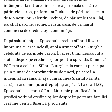
întâmpinat la intrarea în biserica parohială de către
părintele paroh, pr. Ieronim Budulai, de părintele decan
de Moineşti, pr. Valentin Cochior, de părintele Ioan Blaj,
parohul parohiei vecine, Brusturoasa, de primarul
comunei şi de credincioşii comunităţii.
După salutul iniţial, Episcopul a recitat sfântul Rozariu
împreună cu credincioşii, apoi a urmat Sfânta Liturghie
celebrată de părintele paroh. În acest timp, Episcopul a
stat la dispoziţie credincioşilor pentru spovadă. Duminică,
PS Petru a celebrat Sfânta Liturghie, la care au participat
şi un număr de aproximativ 80 de tineri, pe care i-a
îndemnat să rămână, aşa cum spunea Sfântul Părinte,
„străjeri ai dimineţii, ai dreptăţii şi ai păcii”. La ora 11.00,
Episcopul a celebrat Sfânta Liturghie pontificală, în
predică vorbind credincioşilor despre importanţa familiei
creştine pentru Biserică şi societate.