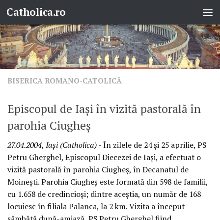
Catholica.ro
Skip to content
BISERICA ROMANO-CATOLICĂ
Episcopul de Iaşi în vizită pastorală în
parohia Ciugheş
27.04.2004, Iaşi (Catholica)
- În zilele de 24 şi 25 aprilie, PS
Petru Gherghel, Episcopul Diecezei de Iaşi, a efectuat o
vizită pastorală în parohia Ciugheş, în Decanatul de
Moineşti. Parohia Ciugheş este formată din 598 de familii,
cu 1.658 de credincioşi; dintre aceştia, un număr de 168
locuiesc în filiala Palanca, la 2 km. Vizita a început
sâmbătă după-amiază, PS Petru Gherghel fiind