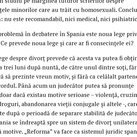
un studiu pe marginea tuturor scrierilor despre
ţele minorilor care au trăit cu homosexuali. Conclu
ă: nu este recomandabil, nici medical, nici psihiatric
 problemă în dezbatere în Spania este noua lege pri
 Ce prevede noua lege şi care ar fi consecinţele ei?
ege despre divorţ prevede că acesta va putea fi obţi
la trei luni după nuntă, de către unul dintre soţi, făr
ă să prezinte vreun motiv, şi fără ca celălalt parten
acordul. Până acum un judecător putea să pronunţe
doar dacă existau motive serioase – violenţă, cruzi
roguri, abandonarea vieţii conjugale şi altele -, ca
te după o perioadă de separare stabilită de judecăto
nia se îndreaptă spre un sistem de divorţ unilatera
ră motive. „Reforma” va face ca sistemul juridic span