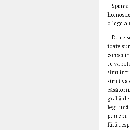
– Spania
homosexu
o lege a 
– De ce 
toate sun
consecin
se va ref
simt într
strict v
căsători
grabă de
legitimă 
perceput
fără resp