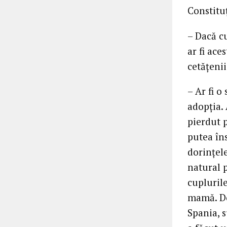
Constituţ
– Dacă c
ar fi ace
cetăţenii
– Ar fi o
adopţia.
pierdut p
putea în
dorinţele
natural 
cuplurile
mamă. Do
Spania, s