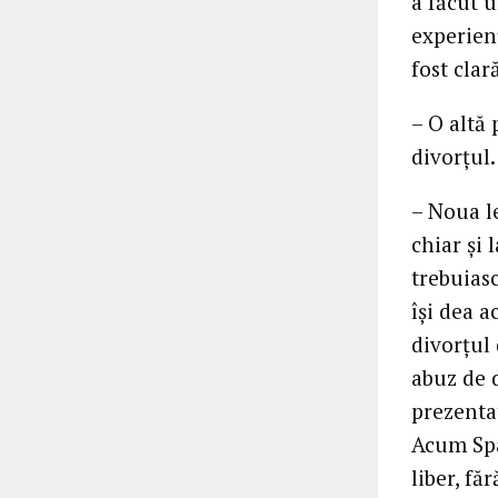
a făcut 
experien
fost clar
– O altă
divorţul.
– Noua l
chiar şi 
trebuiasc
îşi dea 
divorţul 
abuz de d
prezenta
Acum Spa
liber, fă