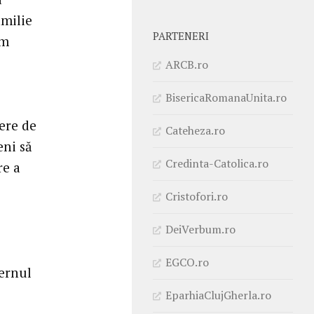
amilie
PARTENERI
sm
ARCB.ro
BisericaRomanaUnita.ro
nere de
Cateheza.ro
eni să
Credinta-Catolica.ro
re a
Cristofori.ro
DeiVerbum.ro
EGCO.ro
vernul
EparhiaClujGherla.ro