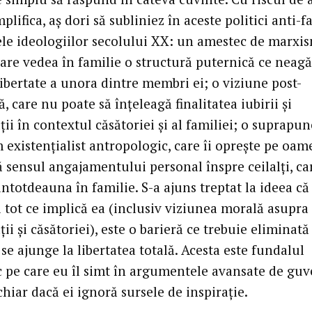
plifica, aş dori să subliniez în aceste politici anti-f
ele ideologiilor secolului XX: un amestec de marxi
care vedea în familie o structură puternică ce neagă
ibertate a unora dintre membri ei; o viziune post-
, care nu poate să înţeleagă finalitatea iubirii şi
ţii în contextul căsătoriei şi al familiei; o suprapu
existenţialist antropologic, care îi opreşte pe oam
ă sensul angajamentului personal înspre ceilalţi, ca
intotdeauna în familie. S-a ajuns treptat la ideea că
şi tot ce implică ea (inclusiv viziunea morală asupra
ţii şi căsătoriei), este o barieră ce trebuie eliminată
se ajunge la libertatea totală. Acesta este fundalul
c pe care eu îl simt în argumentele avansate de gu
chiar dacă ei ignoră sursele de inspiraţie.