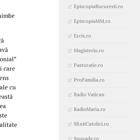
EpiscopiaBucuresti.ro
chimbe
EpiscopiaMM.ro
Ercis.ro
că
ravă
Magisteriu.ro
onial”
Pastoratie.ro
ţi care
sens
ProFamilia.ro
ale cu
Radio Vatican
eastă
tea
RadioMaria.ro
ste
SfintiCatolici.ro
alitate
Spovada.ro