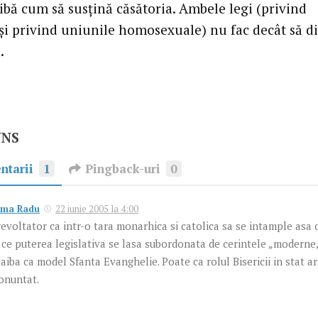
ibă cum să susţină căsătoria. Ambele legi (privind
 şi privind uniunile homosexuale) nu fac decât să d
.
UNS
ntarii
1
Pingback-uri
0
ma Radu
22 iunie 2005 la 4:00
revoltator ca intr-o tara monarhica si catolica sa se intample asa c
 ce puterea legislativa se lasa subordonata de cerintele „moderne„ 
 aiba ca model Sfanta Evanghelie. Poate ca rolul Bisericii in stat ar
onuntat.