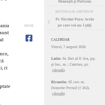
Moineşti şi Pietrosu
MATERIALUL ANTERIOR
Pr. Nicolae Pura: Acela
pe care voi nu-l ştiţi
pania
SHARE
 sunt
al
CALENDAR
Vineri, 7 august 2026
nco,
Latin:
Ss. Sixt al II-lea, pp.
că
şi îns., m. ; Caietan, pr.
, ci
(detalii)
Bizantin:
Sf. cuv. m.
eptate
Dometie Persul († 262).
(detalii)
a