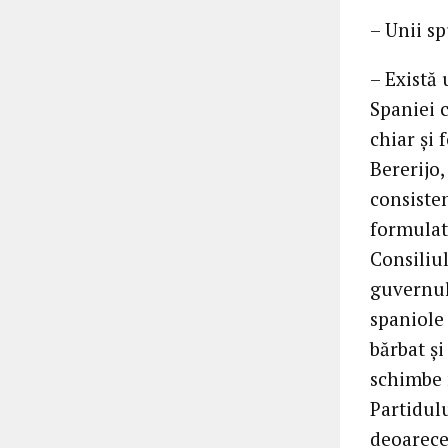
– Unii sp
– Există 
Spaniei c
chiar şi 
Bererijo,
consiste
formulat
Consiliul
guvernul 
spaniole 
bărbat şi
schimbe 
Partidul
deoarece