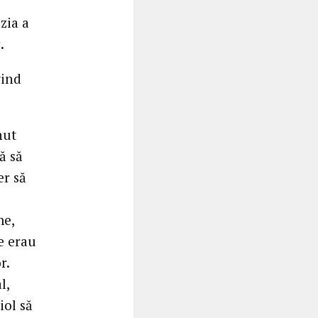
zia a
.
vind
nut
ă să
er să
me,
re erau
r.
l,
iol să