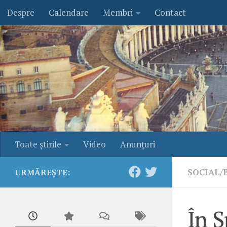
Despre
Calendare
Membri
Contact
Skip to content
Toate ştirile
Video
Anunţuri
SOCIAL/
URMĂREȘTE:
În S