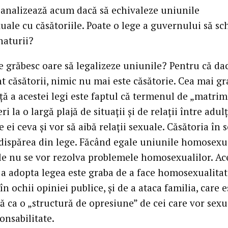
 analizează acum dacă să echivaleze uniunile
ale cu căsătoriile. Poate o lege a guvernului să s
naturii?
se grăbesc oare să legalizeze uniunile? Pentru că da
t căsătorii, nimic nu mai este căsătorie. Cea mai g
ţă a acestei legi este faptul că termenul de „matrim
eri la o largă plajă de situaţii şi de relaţii între adul
e ei ceva şi vor să aibă relaţii sexuale. Căsătoria în 
a dispărea din lege. Făcând egale uniunile homosexu
ile nu se vor rezolva problemele homosexualilor. Ac
 a adopta legea este graba de a face homosexualita
în ochii opiniei publice, şi de a ataca familia, care e
ă ca o „structură de opresiune” de cei care vor sexu
onsabilitate.