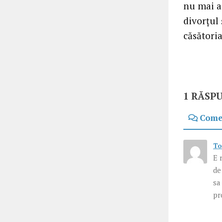
nu mai a
divorţul
căsătoria
1 RĂSP
Come
To
E 
de
sa
pr