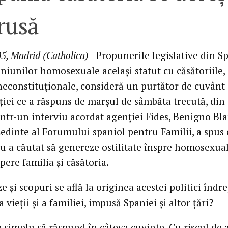
rusă
5, Madrid (Catholica)
- Propunerile legislative din S
uniunilor homosexuale acelaşi statut cu căsătoriile,
neconstituţionale, consideră un purtător de cuvânt 
ţiei ce a răspuns de marşul de sâmbăta trecută, din
Într-un interviu acordat agenţiei Fides, Benigno Bla
şedinte al Forumului spaniol pentru Familii, a spus 
u a căutat să genereze ostilitate înspre homosexuali
pere familia şi căsătoria.
e şi scopuri se află la originea acestei politici îndr
 vieţii şi a familiei, impusă Spaniei şi altor ţări?
e simplu să răspund în câteva cuvinte. Cu riscul de 