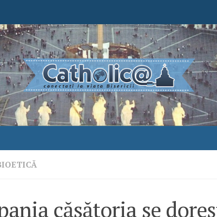
BIOETICĂ
pania căsătoria se doreş