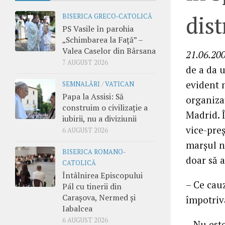
dist
BISERICA GRECO-CATOLICĂ
PS Vasile în parohia
„Schimbarea la Față” –
Valea Caselor din Bârsana
21.06.200
7 AUGUST 2026
de a da 
evident 
SEMNALĂRI
/
VATICAN
Papa la Assisi: Să
organiza
construim o civilizație a
Madrid. 
iubirii, nu a diviziunii
vice-pre
6 AUGUST 2026
marşul n
BISERICA ROMANO-
doar să a
CATOLICĂ
Întâlnirea Episcopului
– Ce cauz
Pál cu tinerii din
Carașova, Nermed și
împotriva
Iabalcea
6 AUGUST 2026
– Nu est