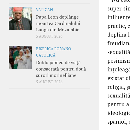
super-sim
VATICAN
influenţ
Papa Leon deplânge
moartea Cardinalului
practic, 
Langa din Mozambic
deplina l
5 AUGUST 2026
freudiană
BISERICA ROMANO-
sexualită
CATOLICĂ
pesimism 
Dublu jubileu de viață
consacrată pentru două
înţeleag
surori morinelliane
existat d
5 AUGUST 2026
religia, 
sexualită
pentru a 
ideologi
spaniol, 