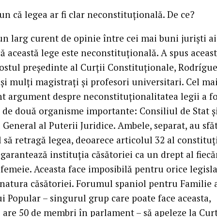
un că legea ar fi clar neconstituţională. De ce?
un larg curent de opinie între cei mai buni jurişti ai
ă această lege este neconstituţională. A spus aceas
fostul preşedinte al Curţii Constituţionale, Rodrígu
 şi mulţi magistraţi şi profesori universitari. Cel ma
nt argument despre neconstituţionalitatea legii a fo
 de două organisme importante: Consiliul de Stat ş
 General al Puterii Juridice. Ambele, separat, au sfă
să retragă legea, deoarece articolul 32 al constituţ
garantează instituţia căsătoriei ca un drept al fiecă
 femeie. Aceasta face imposibilă pentru orice legisla
natura căsătoriei. Forumul spaniol pentru Familie 
ui Popular – singurul grup care poate face aceasta,
 are 50 de membri în parlament – să apeleze la Cur