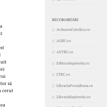
RECOMANDĂRI
ta
ActiuneaCatolica.ro
ez
i
AGRU.ro
st
ASTRU.ro
i
tuit
EdituraSapientia.ro
iei
ITRC.ro
rui
tor să
LibrariaPresaBuna.ro
a cerut
LibrariaSapientia.ro
tea