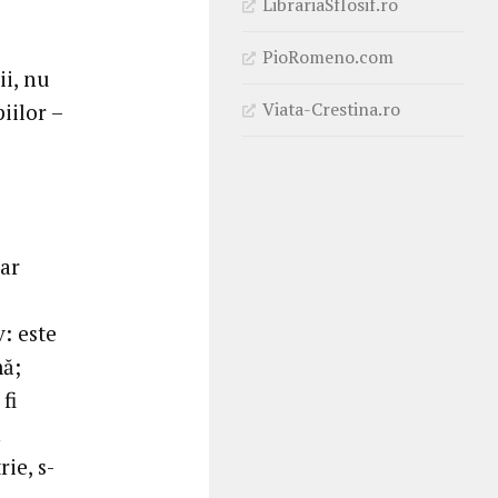
LibrariaSfIosif.ro
PioRomeno.com
ii, nu
Viata-Crestina.ro
iilor –
 ar
v: este
mă;
fi
n
rie, s-