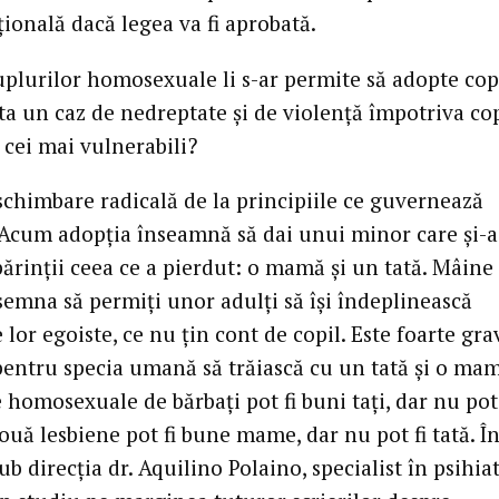
ională dacă legea va fi aprobată.
uplurilor homosexuale li s-ar permite să adopte cop
sta un caz de nedreptate şi de violenţă împotriva cop
 cei mai vulnerabili?
 schimbare radicală de la principiile ce guvernează
 Acum adopţia înseamnă să dai unui minor care şi-a
ărinţii ceea ce a pierdut: o mamă şi un tată. Mâine
semna să permiţi unor adulţi să îşi îndeplinească
 lor egoiste, ce nu ţin cont de copil. Este foarte gra
pentru specia umană să trăiască cu un tată şi o ma
 homosexuale de bărbaţi pot fi buni taţi, dar nu pot 
uă lesbiene pot fi bune mame, dar nu pot fi tată. Î
ub direcţia dr. Aquilino Polaino, specialist în psihiat