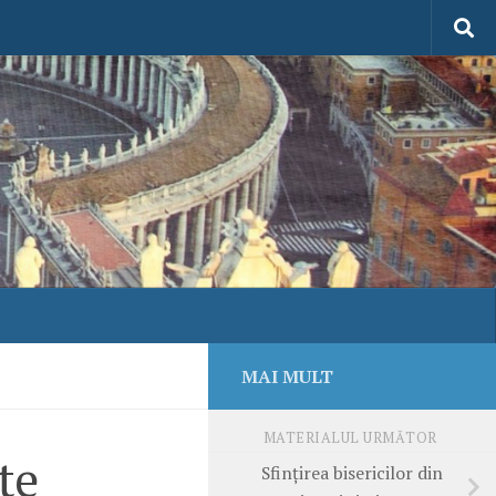
MAI MULT
MATERIALUL URMĂTOR
te
Sfinţirea bisericilor din