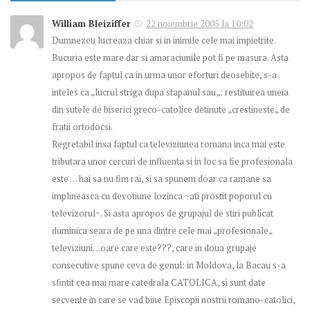
William Bleiziffer
22 noiembrie 2005 la 10:02
Dumnezeu lucreaza chiar si in inimile cele mai impietrite.
Bucuria este mare dar si amaraciunile pot fi pe masura. Asta
apropos de faptul ca in urma unor eforturi deosebite, s-a
inteles ca „lucrul striga dupa stapanul sau„: restituirea uneia
din sutele de biserici greco-catolice detinute „crestineste„ de
fratii ortodocsi.
Regretabil insa faptul ca televiziunea romana inca mai este
tributara unor cercuri de influenta si in loc sa fie profesionala
este … hai sa nu fim rai, si sa spunem doar ca ramane sa
implineasca cu devotiune lozinca ~ati prostit poporul cu
televizorul~. Si asta apropos de grupajul de stiri publicat
duminica seara de pe una dintre cele mai „profesionale„
televiziuni…oare care este???, care in doua grupaje
consecutive spune ceva de genul: in Moldova, la Bacau s-a
sfintit cea mai mare catedrala CATOLICA, si sunt date
secvente in care se vad bine Episcopii nostrii romano-catolici,