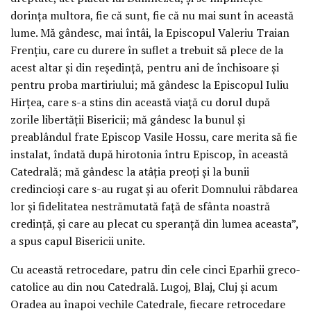
dorinţa multora, fie că sunt, fie că nu mai sunt în această
lume. Mă gândesc, mai întâi, la Episcopul Valeriu Traian
Frenţiu, care cu durere în suflet a trebuit să plece de la
acest altar şi din reşedinţă, pentru ani de închisoare şi
pentru proba martiriului; mă gândesc la Episcopul Iuliu
Hirţea, care s-a stins din această viaţă cu dorul după
zorile libertăţii Bisericii; mă gândesc la bunul şi
preablândul frate Episcop Vasile Hossu, care merita să fie
instalat, îndată după hirotonia întru Episcop, în această
Catedrală; mă gândesc la atâţia preoţi şi la bunii
credincioşi care s-au rugat şi au oferit Domnului răbdarea
lor şi fidelitatea nestrămutată faţă de sfânta noastră
credinţă, şi care au plecat cu speranţă din lumea aceasta”,
a spus capul Bisericii unite.
Cu această retrocedare, patru din cele cinci Eparhii greco-
catolice au din nou Catedrală. Lugoj, Blaj, Cluj şi acum
Oradea au înapoi vechile Catedrale, fiecare retrocedare