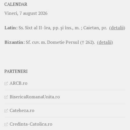
CALENDAR
Vineri, 7 august 2026
Latin:
Ss. Sixt al II-lea, pp. şi îns., m. ; Caietan, pr.
(detalii)
Bizantin:
Sf. cuv. m. Dometie Persul († 262).
(detalii)
PARTENERI
ARCB.ro
BisericaRomanaUnita.ro
Cateheza.ro
Credinta-Catolica.ro