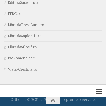
EdituraSapientia.ro
ITRC.ro
LibrariaPresaBuna.ro
LibrariaSapientia.ro
LibrariaSfIosif.ro
PioRomeno.com
Viata-Crestina.ro
Catholica © 2021-2026. Toate drepturile rezervate.