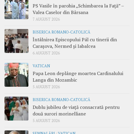
PS Vasile în parohia „Schimbarea la Față” –
Valea Caselor din Bârsana
7 AUGUST 2026
BISERICA ROMANO-CATOLICĂ
Întâlnirea Episcopului Pál cu tinerii din
Carașova, Nermed și Iabalcea
6 AUGUST 2026
VATICAN
Papa Leon deplânge moartea Cardinalului
Langa din Mozambic
5 AUGUST 2026
BISERICA ROMANO-CATOLICĂ
Dublu jubileu de viață consacrată pentru
două surori morinelliane
5 AUGUST 2026
SEMNALĂRI
/
VATICAN