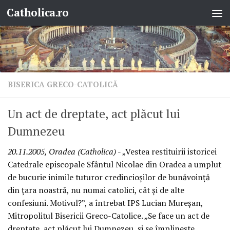
Catholica.ro
Skip to content
BISERICA GRECO-CATOLICĂ
Un act de dreptate, act plăcut lui
Dumnezeu
20.11.2005, Oradea (Catholica)
- „Vestea restituirii istoricei
Catedrale episcopale Sfântul Nicolae din Oradea a umplut
de bucurie inimile tuturor credincioşilor de bunăvoinţă
din ţara noastră, nu numai catolici, cât şi de alte
confesiuni. Motivul?”, a întrebat IPS Lucian Mureşan,
Mitropolitul Bisericii Greco-Catolice. „Se face un act de
dreptate, act plăcut lui Dumnezeu, şi se împlineşte