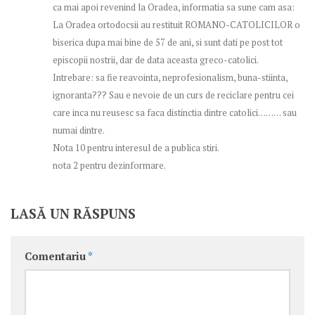
ca mai apoi revenind la Oradea, informatia sa sune cam asa:
La Oradea ortodocsii au restituit ROMANO-CATOLICILOR o
biserica dupa mai bine de 57 de ani, si sunt dati pe post tot
episcopii nostrii, dar de data aceasta greco-catolici.
Intrebare: sa fie reavointa, neprofesionalism, buna-stiinta,
ignoranta??? Sau e nevoie de un curs de reciclare pentru cei
care inca nu reusesc sa faca distinctia dintre catolici……… sau
numai dintre.
Nota 10 pentru interesul de a publica stiri.
nota 2 pentru dezinformare.
LASĂ UN RĂSPUNS
Comentariu
*