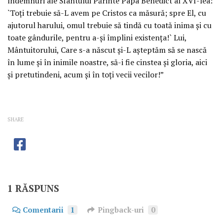
îndemnuri ale Sfântului Părinte Papa Benedict al XVI-lea:
`Toţi trebuie să-L avem pe Cristos ca măsură; spre El, cu
ajutorul harului, omul trebuie să tindă cu toată inima şi cu
toate gândurile, pentru a-şi împlini existenţa!` Lui,
Mântuitorului, Care s-a născut şi-L aşteptăm să se nască
în lume şi în inimile noastre, să-i fie cinstea şi gloria, aici
şi pretutindeni, acum şi în toţi vecii vecilor!”
SHARE
1 RĂSPUNS
Comentarii
1
Pingback-uri
0