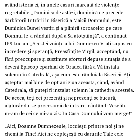
având istoria ei, în unele cazuri marcată de violenţe
regretabile. „Duminica de astăzi, duminică ce precede
Sărbătorii Intrării în Biserică a Maicii Domnului, este
Duminica Bunei vestiri şi a plinirii soroacelor pe care
Domnul le-a rânduit după a Sa atotştiinţă”, a continuat
IPS Lucian. „Acestei voinţe a lui Dumnezeu V-aţi supus cu
încredere şi speranţă, Preasfinţite Virgil, acceptând, nu
fără preocupare şi susţinute eforturi depuse situaţia de a
deveni Episcop eparhial de Oradea fără a Vă instala
solemn în Catedrală, aşa cum este rânduiala Bisericii. Aţi
aşteptat mai bine de opt ani ziua aceasta, când, având
Catedrala, să puteţi fi instalat solemn la cathedra acesteia.
De aceea, toţi cei prezenţi şi neprezenţi se bucură,
alăturându-se procesiunii de intrare, cântând: Veselitu-
m-am de cei ce mi-au zis: În Casa Domnului vom merge!”
„Aici, Doamne Dumnezeule, locuieşti printre noi şi ne
chemi la Tine! Aici ne copleşeşti cu darurile Tale cele