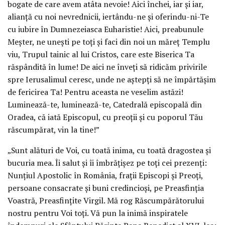
bogate de care avem atâta nevoie! Aici închei, iar şi iar,
alianţă cu noi nevrednicii, iertându-ne şi oferindu-ni-Te
cu iubire în Dumnezeiasca Euharistie! Aici, preabunule
Meşter, ne uneşti pe toţi şi faci din noi un măreţ Templu
viu, Trupul tainic al lui Cristos, care este Biserica Ta
răspândită în lume! De aici ne înveţi să ridicăm privirile
spre Ierusalimul ceresc, unde ne aştepţi să ne împărtăşim
de fericirea Ta! Pentru aceasta ne veselim astăzi!
Luminează-te, luminează-te, Catedrală episcopală din
Oradea, că iată Episcopul, cu preoţii şi cu poporul Tău
răscumpărat, vin la tine!”
„Sunt alături de Voi, cu toată inima, cu toată dragostea şi
bucuria mea. Îi salut şi îi îmbrăţişez pe toţi cei prezenţi:
Nunţiul Apostolic în România, fraţii Episcopi şi Preoţi,
persoane consacrate şi buni credincioşi, pe Preasfinţia
Voastră, Preasfinţite Virgil. Mă rog Răscumpărătorului
nostru pentru Voi toţi. Vă pun la inimă inspiratele