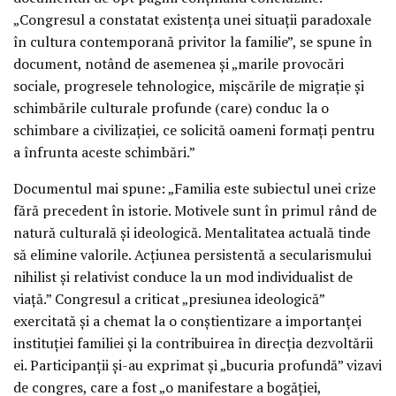
„Congresul a constatat existenţa unei situaţii paradoxale
în cultura contemporană privitor la familie”, se spune în
document, notând de asemenea şi „marile provocări
sociale, progresele tehnologice, mişcările de migraţie şi
schimbările culturale profunde (care) conduc la o
schimbare a civilizaţiei, ce solicită oameni formaţi pentru
a înfrunta aceste schimbări.”
Documentul mai spune: „Familia este subiectul unei crize
fără precedent în istorie. Motivele sunt în primul rând de
natură culturală şi ideologică. Mentalitatea actuală tinde
să elimine valorile. Acţiunea persistentă a secularismului
nihilist şi relativist conduce la un mod individualist de
viaţă.” Congresul a criticat „presiunea ideologică”
exercitată şi a chemat la o conştientizare a importanţei
instituţiei familiei şi la contribuirea în direcţia dezvoltării
ei. Participanţii şi-au exprimat şi „bucuria profundă” vizavi
de congres, care a fost „o manifestare a bogăţiei,