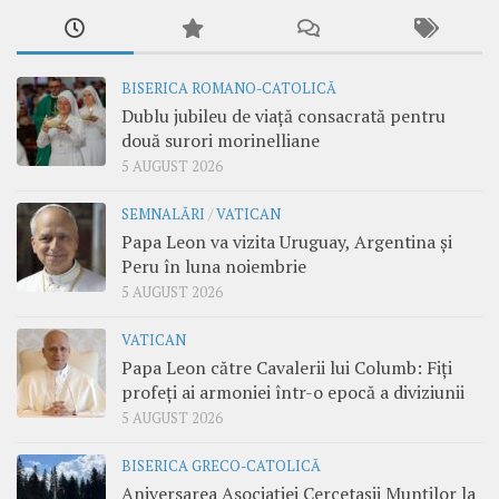
BISERICA ROMANO-CATOLICĂ
Dublu jubileu de viață consacrată pentru
două surori morinelliane
5 AUGUST 2026
SEMNALĂRI
/
VATICAN
Papa Leon va vizita Uruguay, Argentina și
Peru în luna noiembrie
5 AUGUST 2026
VATICAN
Papa Leon către Cavalerii lui Columb: Fiți
profeți ai armoniei într-o epocă a diviziunii
5 AUGUST 2026
BISERICA GRECO-CATOLICĂ
Aniversarea Asociației Cercetașii Munților la