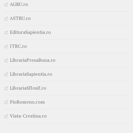
AGRU.ro
ASTRU.ro
EdituraSapientia.ro
ITRC.ro
LibrariaPresaBuna.ro
LibrariaSapientia.ro
LibrariaSfIosif.ro
PioRomeno.com
Viata-Crestina.ro