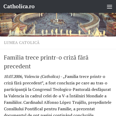
Catholica.ro
Skip to content
LUMEA CATOLICĂ
Familia trece printr-o criză fără
precedent
10.07.2006, Valencia (Catholica)
- „Familia trece printr-o
criză fără precedent”, a fost concluzia pe care au tras-o
participanţii la Congresul Teologico-Pastorală desfăşurat
la Valencia în cadrul celei de-a V-a Întâlniri Mondiale a
Familiilor. Cardinalul Alfonso López Trujillo, preşedintele
Consiliului Pontifical pentru Familie, a prezentat
documentul de opt pagini conţinând concluziile.