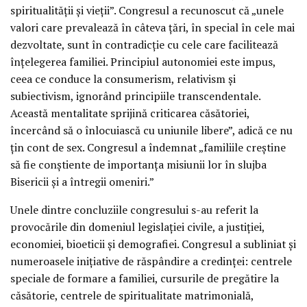
spiritualităţii şi vieţii”. Congresul a recunoscut că „unele
valori care prevalează în câteva ţări, în special în cele mai
dezvoltate, sunt în contradicţie cu cele care facilitează
înţelegerea familiei. Principiul autonomiei este impus,
ceea ce conduce la consumerism, relativism şi
subiectivism, ignorând principiile transcendentale.
Această mentalitate sprijină criticarea căsătoriei,
încercând să o înlocuiască cu uniunile libere”, adică ce nu
ţin cont de sex. Congresul a îndemnat „familiile creştine
să fie conştiente de importanţa misiunii lor în slujba
Bisericii şi a întregii omeniri.”
Unele dintre concluziile congresului s-au referit la
provocările din domeniul legislaţiei civile, a justiţiei,
economiei, bioeticii şi demografiei. Congresul a subliniat şi
numeroasele iniţiative de răspândire a credinţei: centrele
speciale de formare a familiei, cursurile de pregătire la
căsătorie, centrele de spiritualitate matrimonială,