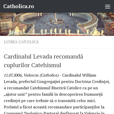
Catholica.ro
Skip to content
LUMEA CATOLICĂ
Cardinalul Levada recomandă
cuplurilor Catehismul
11.07.2006, Valencia (Catholica)
- Cardinalul William
Levada, prefectul Congregaţiei pentru Doctrina Credinţei,
a recomandat Catehismul Bisericii Catolice ca pe un
„ajutor unic” pentru familii în descoperirea frumuseţii
credinţei pe care trebuie să o transmită celor mici.
Prelatul a făcut această recomandare participanţilor la
Congresul Teologico-Pastoral desfăşurat la Valencia în