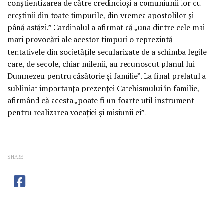
conştientizarea de către credincioşi a comuniunii lor cu
creştinii din toate timpurile, din vremea apostolilor şi
până astăzi.” Cardinalul a afirmat că „una dintre cele mai
mari provocări ale acestor timpuri o reprezintă
tentativele din societăţile secularizate de a schimba legile
care, de secole, chiar milenii, au recunoscut planul lui
Dumnezeu pentru căsătorie şi familie”. La final prelatul a
subliniat importanţa prezenţei Catehismului în familie,
afirmând că acesta „poate fi un foarte util instrument
pentru realizarea vocaţiei şi misiunii ei”.
SHARE