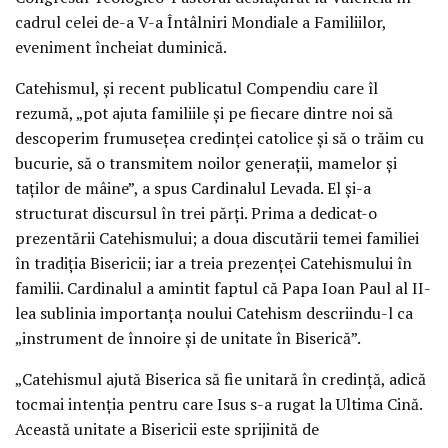
cadrul celei de-a V-a Întâlniri Mondiale a Familiilor,
eveniment încheiat duminică.
Catehismul, şi recent publicatul Compendiu care îl
rezumă, „pot ajuta familiile şi pe fiecare dintre noi să
descoperim frumuseţea credinţei catolice şi să o trăim cu
bucurie, să o transmitem noilor generaţii, mamelor şi
taţilor de mâine”, a spus Cardinalul Levada. El şi-a
structurat discursul în trei părţi. Prima a dedicat-o
prezentării Catehismului; a doua discutării temei familiei
în tradiţia Bisericii; iar a treia prezenţei Catehismului în
familii. Cardinalul a amintit faptul că Papa Ioan Paul al II-
lea sublinia importanţa noului Catehism descriindu-l ca
„instrument de înnoire şi de unitate în Biserică”.
„Catehismul ajută Biserica să fie unitară în credinţă, adică
tocmai intenţia pentru care Isus s-a rugat la Ultima Cină.
Această unitate a Bisericii este sprijinită de