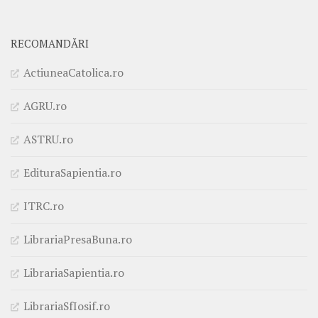
RECOMANDĂRI
ActiuneaCatolica.ro
AGRU.ro
ASTRU.ro
EdituraSapientia.ro
ITRC.ro
LibrariaPresaBuna.ro
LibrariaSapientia.ro
LibrariaSfIosif.ro