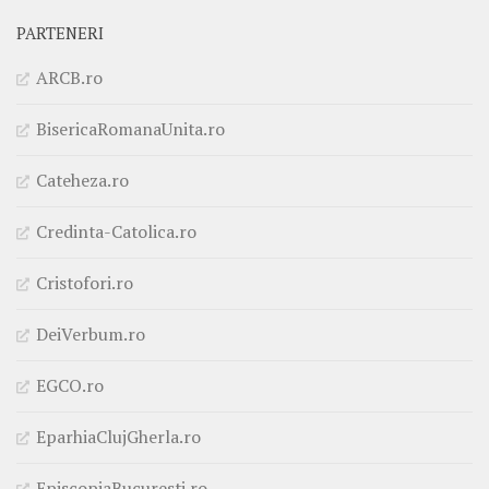
PARTENERI
ARCB.ro
BisericaRomanaUnita.ro
Cateheza.ro
Credinta-Catolica.ro
Cristofori.ro
DeiVerbum.ro
EGCO.ro
EparhiaClujGherla.ro
EpiscopiaBucuresti.ro