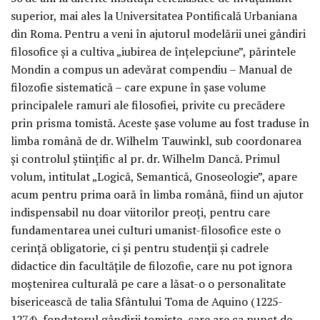
superior, mai ales la Universitatea Pontificală Urbaniana
din Roma. Pentru a veni în ajutorul modelării unei gândiri
filosofice şi a cultiva „iubirea de înţelepciune”, părintele
Mondin a compus un adevărat compendiu – Manual de
filozofie sistematică – care expune în şase volume
principalele ramuri ale filosofiei, privite cu precădere
prin prisma tomistă. Aceste şase volume au fost traduse în
limba română de dr. Wilhelm Tauwinkl, sub coordonarea
şi controlul ştiinţific al pr. dr. Wilhelm Dancă. Primul
volum, intitulat „Logică, Semantică, Gnoseologie”, apare
acum pentru prima oară în limba română, fiind un ajutor
indispensabil nu doar viitorilor preoţi, pentru care
fundamentarea unei culturi umanist-filosofice este o
cerinţă obligatorie, ci şi pentru studenţii şi cadrele
didactice din facultăţile de filozofie, care nu pot ignora
moştenirea culturală pe care a lăsat-o o personalitate
bisericească de talia Sfântului Toma de Aquino (1225-
1274), fondatorul gândirii tomiste, care are ca punct de