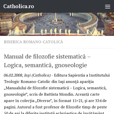
Catholica.ro
Skip to content
BISERICA ROMANO-CATOLICĂ
Manual de filozofie sistematică –
Logica, semantică, gnoseologie
06.02.2008, Iaşi (Catholica)
- Editura Sapientia a Institutului
Teologic Romano-Catolic din Iaşi anunţă apariţia
„Manualului de filozofie sistematică – Logica, semantică,
gnoseologie”, scris de Battista Mondin. Această carte
apare în colecţia „Diverse”, în format 15×21, şi are 334 de
pagini. Autorul a fost profesor de filozofie timp de peste
50 de ani la diferite instituţii ecleziastice de învăţământ