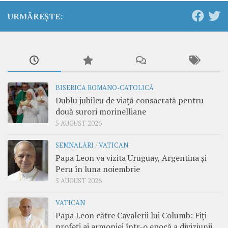
URMĂREȘTE:
BISERICA ROMANO-CATOLICĂ
Dublu jubileu de viață consacrată pentru
două surori morinelliane
5 AUGUST 2026
SEMNALĂRI
/
VATICAN
Papa Leon va vizita Uruguay, Argentina și
Peru în luna noiembrie
5 AUGUST 2026
VATICAN
Papa Leon către Cavalerii lui Columb: Fiți
profeți ai armoniei într-o epocă a diviziunii