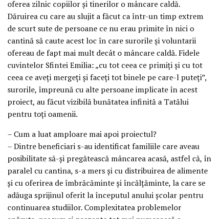
oferea zilnic copiilor şi tinerilor o mâncare caldă.
Dăruirea cu care au slujit a făcut ca într-un timp extrem
de scurt sute de persoane ce nu erau primite în nici o
cantină să caute acest loc în care surorile şi voluntarii
ofereau de fapt mai mult decât o mâncare caldă. Fidele
cuvintelor Sfintei Emilia: „cu tot ceea ce primiţi şi cu tot
ceea ce aveţi mergeţi şi faceţi tot binele pe care-l puteţi”,
surorile, împreună cu alte persoane implicate în acest
proiect, au făcut vizibilă bunătatea infinită a Tatălui
pentru toţi oamenii.
– Cum a luat amploare mai apoi proiectul?
– Dintre beneficiari s-au identificat familiile care aveau
posibilitate să-şi pregătească mâncarea acasă, astfel că, în
paralel cu cantina, s-a mers şi cu distribuirea de alimente
şi cu oferirea de îmbrăcăminte şi încălţăminte, la care se
adăuga sprijinul oferit la începutul anului şcolar pentru
continuarea studiilor. Complexitatea problemelor