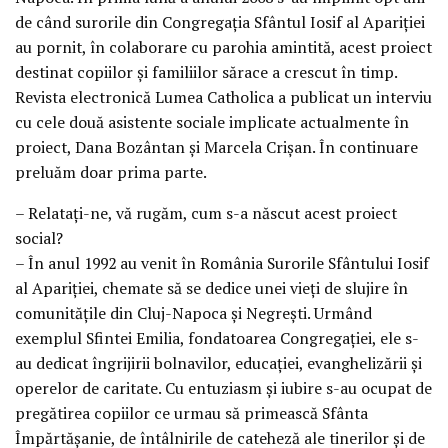
de când surorile din Congregaţia Sfântul Iosif al Apariţiei
au pornit, în colaborare cu parohia amintită, acest proiect
destinat copiilor şi familiilor sărace a crescut în timp.
Revista electronică Lumea Catholica a publicat un interviu
cu cele două asistente sociale implicate actualmente în
proiect, Dana Bozântan şi Marcela Crişan. În continuare
preluăm doar prima parte.
– Relataţi-ne, vă rugăm, cum s-a născut acest proiect
social?
– În anul 1992 au venit în România Surorile Sfântului Iosif
al Apariţiei, chemate să se dedice unei vieţi de slujire în
comunităţile din Cluj-Napoca şi Negreşti. Urmând
exemplul Sfintei Emilia, fondatoarea Congregaţiei, ele s-
au dedicat îngrijirii bolnavilor, educaţiei, evanghelizării şi
operelor de caritate. Cu entuziasm şi iubire s-au ocupat de
pregătirea copiilor ce urmau să primească Sfânta
Împărtăşanie, de întâlnirile de cateheză ale tinerilor şi de