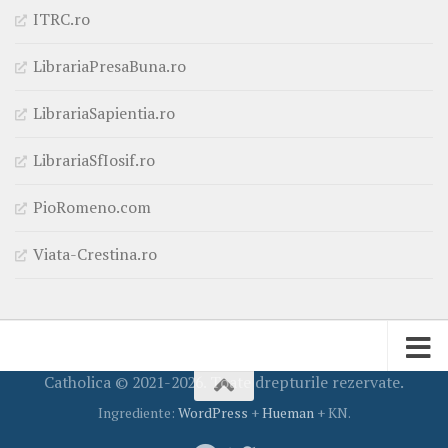
ITRC.ro
LibrariaPresaBuna.ro
LibrariaSapientia.ro
LibrariaSfIosif.ro
PioRomeno.com
Viata-Crestina.ro
Catholica © 2021-2026. Toate drepturile rezervate.
Ingrediente:
WordPress
+
Hueman
+ KN.