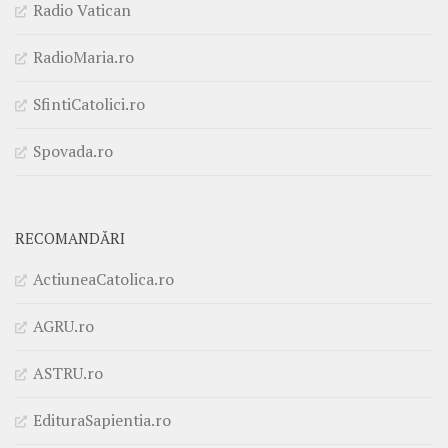
Radio Vatican
RadioMaria.ro
SfintiCatolici.ro
Spovada.ro
RECOMANDĂRI
ActiuneaCatolica.ro
AGRU.ro
ASTRU.ro
EdituraSapientia.ro