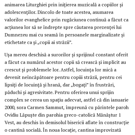
animarea Liturghiei prin iniţierea muzicală a copiilor şi
adolescenţilor. Dincolo de toate acestea, asumarea
valorilor evanghelice prin rugăciunea continuă a făcut ca
acţiunea lor să se îndrepte spre căutarea prezenţei lui
Dumnezeu mai cu seamă în persoanele marginalizate şi
etichetate ca şi „copii ai străzii”.
Uşa mereu deschisă a surorilor şi sprijinul constant oferit
a făcut ca numărul acestor copii să crească şi implicit au
crescut şi problemele lor. Astfel, locuinţa lor mică a
devenit neîncăpătoare pentru copiii străzii, pentru cei
lipsiţi de locuinţă şi hrană, dar „bogaţi” în frustrări,
păduchi şi agresivitate. Pentru oferirea unui sprijin
complex se cerea un spaţiu adecvat, astfel că din ianuarie
2000, sora Carmen Sammut, împreună cu părintele paroh
Ovidiu Lăpuşte din parohia greco-catolică Mănăştur 1
Vest, au deschis în demisolul bisericii aflate în construcţie
o cantină socială. În noua locaţie, cantina improvizată