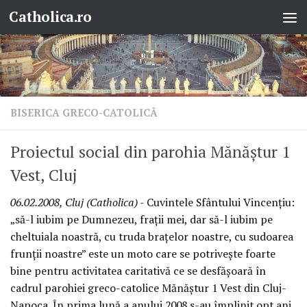
Catholica.ro
Skip to content
BISERICA GRECO-CATOLICĂ
Proiectul social din parohia Mănăştur 1
Vest, Cluj
06.02.2008, Cluj (Catholica)
- Cuvintele Sfântului Vincenţiu:
„să-l iubim pe Dumnezeu, fraţii mei, dar să-l iubim pe
cheltuiala noastră, cu truda braţelor noastre, cu sudoarea
frunţii noastre” este un moto care se potriveşte foarte
bine pentru activitatea caritativă ce se desfăşoară în
cadrul parohiei greco-catolice Mănăştur 1 Vest din Cluj-
Napoca. În prima lună a anului 2008 s-au împlinit opt ani