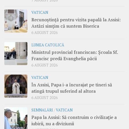
7 AUGUST 2026
VATICAN
Recunoștință pentru vizita papală la Assisi:
Astăzi simțim că suntem Biserica
6 AUGUST 2026
LUMEA CATOLICĂ
Ministrul provincial franciscan: Școala Sf.
Francisc predă Evanghelia păcii
6 AUGUST 2026
VATICAN
În Assisi, Papa i-a încurajat pe tineri să
atingă trupul suferind al altora
6 AUGUST 2026
SEMNALĂRI
/
VATICAN
Papa la Assisi: Să construim o civilizație a
iubirii, nu a diviziunii