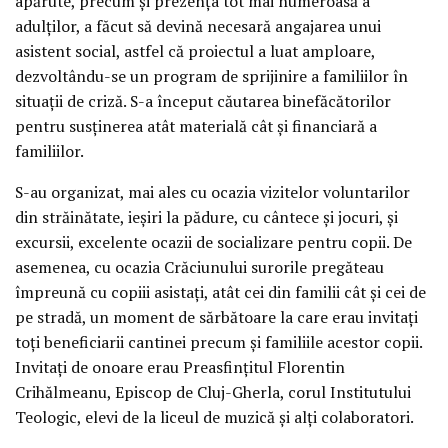
apărute, precum şi prezenţa tot mai numeroasă a
adulţilor, a făcut să devină necesară angajarea unui
asistent social, astfel că proiectul a luat amploare,
dezvoltându-se un program de sprijinire a familiilor în
situaţii de criză. S-a început căutarea binefăcătorilor
pentru susţinerea atât materială cât şi financiară a
familiilor.
S-au organizat, mai ales cu ocazia vizitelor voluntarilor
din străinătate, ieşiri la pădure, cu cântece şi jocuri, şi
excursii, excelente ocazii de socializare pentru copii. De
asemenea, cu ocazia Crăciunului surorile pregăteau
împreună cu copiii asistaţi, atât cei din familii cât şi cei de
pe stradă, un moment de sărbătoare la care erau invitaţi
toţi beneficiarii cantinei precum şi familiile acestor copii.
Invitaţi de onoare erau Preasfinţitul Florentin
Crihălmeanu, Episcop de Cluj-Gherla, corul Institutului
Teologic, elevi de la liceul de muzică şi alţi colaboratori.