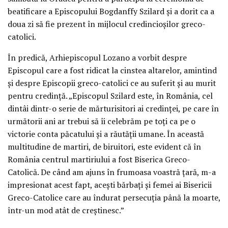
beatificare a Episcopului Bogdanffy Szilard şi a dorit ca a
doua zi să fie prezent în mijlocul credincioşilor greco-
catolici.
În predică, Arhiepiscopul Lozano a vorbit despre
Episcopul care a fost ridicat la cinstea altarelor, amintind
şi despre Episcopii greco-catolici ce au suferit şi au murit
pentru credinţă. „Episcopul Szilard este, în România, cel
dintâi dintr-o serie de mărturisitori ai credinţei, pe care în
următorii ani ar trebui să îi celebrăm pe toţi ca pe o
victorie conta păcatului şi a răutăţii umane. În această
multitudine de martiri, de biruitori, este evident că în
România centrul martiriului a fost Biserica Greco-
Catolică. De când am ajuns în frumoasa voastră ţară, m-a
impresionat acest fapt, aceşti bărbaţi şi femei ai Bisericii
Greco-Catolice care au îndurat persecuţia până la moarte,
într-un mod atât de creştinesc.”