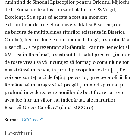
Amintind de Sinodul Episcopilor pentru Orientul Mijlociu
de la Roma, unde a fost prezent alături de PS Virgil,
Excelenţa Sa a spus că acesta a fost un moment
extraordinar de a celebra universalitatea Bisericii şi de a
ne bucura de multitudinea riturilor existente în Biserica
Catolică, fiecare din ele contribuind la bogăţia spirituală a
Bisericii. „Ca reprezentant al Sfântului Părinte Benedict al
XVI-lea în România”, a susţinut la finalul predicii, „înainte
de toate vreau să vă încurajez să formaţi o comuniune tot
mai strânsă între voi, în jurul Episcopului vostru. […] Pe
voi care sunteţi aici de faţă şi pe voi toţi greco-catolicii din
România vă încurajez să vă pregătiţi în mod spiritual şi
profund în vederea ceremoniilor de beatificare care vor
avea loc într-un viitor, nu îndepărtat, ale martirilor
Bisericii Greco-Catolice.” (după EGCO.ro)
Sursa:
EGCO.ro
Legături