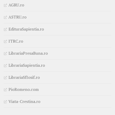
AGRU.ro
ASTRU.ro
EdituraSapientia.ro
ITRC.ro
LibrariaPresaBuna.ro
LibrariaSapientia.ro
LibrariaSfIosif.ro
PioRomeno.com
Viata-Crestina.ro