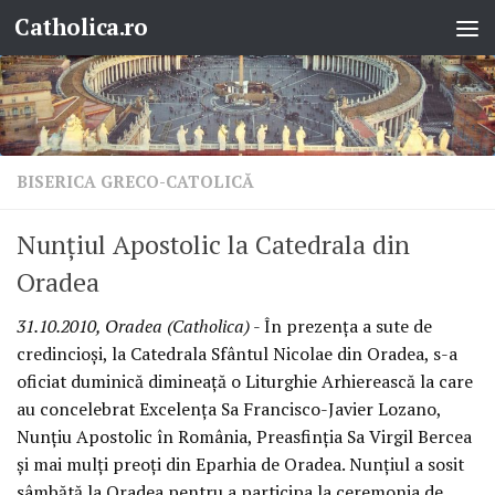
Catholica.ro
Skip to content
BISERICA GRECO-CATOLICĂ
Nunţiul Apostolic la Catedrala din
Oradea
31.10.2010, Oradea (Catholica)
- În prezenţa a sute de
credincioşi, la Catedrala Sfântul Nicolae din Oradea, s-a
oficiat duminică dimineaţă o Liturghie Arhierească la care
au concelebrat Excelenţa Sa Francisco-Javier Lozano,
Nunţiu Apostolic în România, Preasfinţia Sa Virgil Bercea
şi mai mulţi preoţi din Eparhia de Oradea. Nunţiul a sosit
sâmbătă la Oradea pentru a participa la ceremonia de