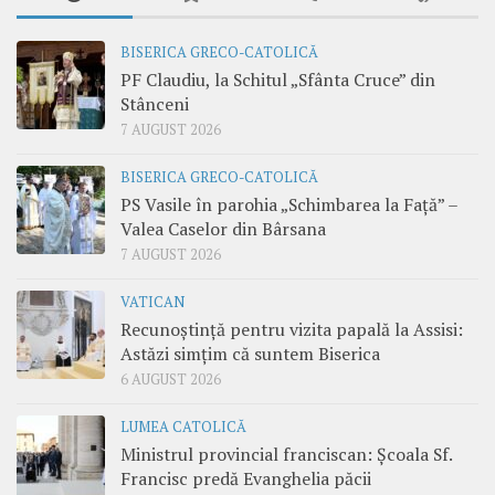
BISERICA GRECO-CATOLICĂ
PF Claudiu, la Schitul „Sfânta Cruce” din
Stânceni
7 AUGUST 2026
BISERICA GRECO-CATOLICĂ
PS Vasile în parohia „Schimbarea la Față” –
Valea Caselor din Bârsana
7 AUGUST 2026
VATICAN
Recunoștință pentru vizita papală la Assisi:
Astăzi simțim că suntem Biserica
6 AUGUST 2026
LUMEA CATOLICĂ
Ministrul provincial franciscan: Școala Sf.
Francisc predă Evanghelia păcii