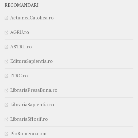
RECOMANDĂRI
ActiuneaCatolica.ro
AGRU.ro
ASTRU.ro
EdituraSapientia.ro
ITRC.ro
LibrariaPresaBuna.ro
LibrariaSapientia.ro
LibrariaSfIosif.ro
PioRomeno.com