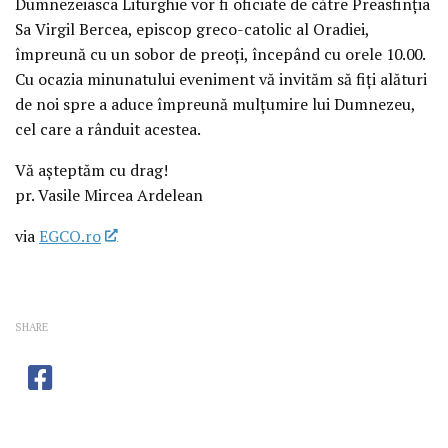
Dumnezeiasca Liturghie vor fi oficiate de către Preasfinţia
Sa Virgil Bercea, episcop greco-catolic al Oradiei,
împreună cu un sobor de preoţi, începând cu orele 10.00.
Cu ocazia minunatului eveniment vă invităm să fiţi alături
de noi spre a aduce împreună mulţumire lui Dumnezeu,
cel care a rânduit acestea.
Vă aşteptăm cu drag!
pr. Vasile Mircea Ardelean
via
EGCO.ro
SHARE