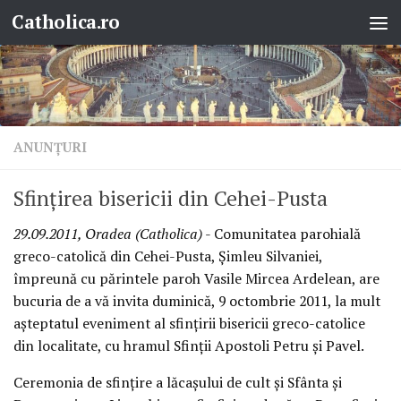
Catholica.ro
Skip to content
ANUNŢURI
Sfinţirea bisericii din Cehei-Pusta
29.09.2011, Oradea (Catholica)
- Comunitatea parohială
greco-catolică din Cehei-Pusta, Şimleu Silvaniei,
împreună cu părintele paroh Vasile Mircea Ardelean, are
bucuria de a vă invita duminică, 9 octombrie 2011, la mult
aşteptatul eveniment al sfinţirii bisericii greco-catolice
din localitate, cu hramul Sfinţii Apostoli Petru şi Pavel.
Ceremonia de sfinţire a lăcaşului de cult şi Sfânta şi