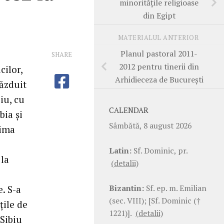
minorităţile religioase
din Egipt
MATERIALUL ANTERIOR
Planul pastoral 2011-
SHARE
2012 pentru tinerii din
cilor,
Arhidieceza de Bucureşti
găzduit
iu, cu
CALENDAR
bia şi
Sâmbătă, 8 august 2026
rima
Latin:
Sf. Dominic, pr.
 la
(detalii)
Bizantin:
Sf. ep. m. Emilian
. S-a
(sec. VIII); [Sf. Dominic (†
ţile de
1221)].
(detalii)
 Sibiu