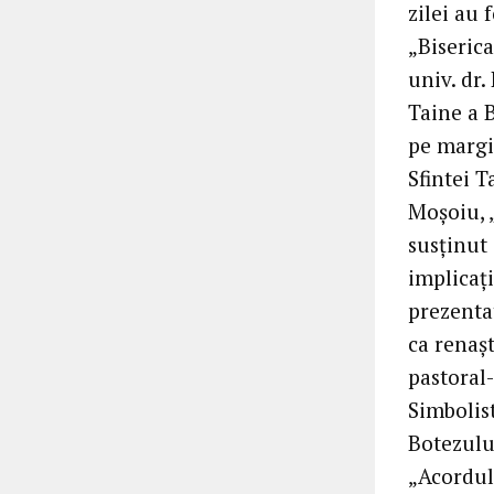
zilei au 
„Biserica
univ. dr.
Taine a 
pe margin
Sfintei T
Moşoiu, 
susţinut
implicaţi
prezentat
ca renaşt
pastoral-
Simbolist
Botezului
„Acordul