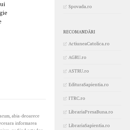
lui
Spovada.ro
gie
e
RECOMANDĂRI
ActiuneaCatolica.ro
AGRU.ro
ASTRU.ro
EdituraSapientia.ro
ITRC.ro
LibrariaPresaBuna.ro
 acum, abia-deoarece
necesara informarea
LibrariaSapientia.ro