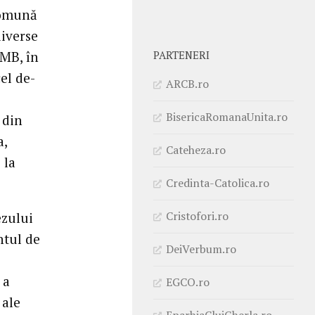
 comună
diverse
CMB, în
PARTENERI
el de-
ARCB.ro
BisericaRomanaUnita.ro
 din
a,
Cateheza.ro
 la
Credinta-Catolica.ro
Cristofori.ro
ezului
ntul de
DeiVerbum.ro
 a
EGCO.ro
 ale
EparhiaClujGherla.ro