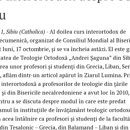
iu
1, Sibiu (Catholica)
- Al doilea curs interortodox de
ecumenică, organizat de Consiliul Mondial al Biseri
 luni, 17 octombrie, şi se va încheia astăzi. El este 
tatea de Teologie Ortodoxă „Andrei Şaguna” din Sib
rea unor profesori şi studenţi din Grecia, Liban, Ser
 aflăm dintr-un articol apărut în Ziarul Lumina. P
 interortodoxă a profesorilor de teologie din ţările
şi din Bisericile necalcedoniene a avut loc în 2010,
ntru a se discuta despre modul în care este predat
mul în instituţiile de învăţământ teologic ortodoxe
la acea întâlnire ca profesori şi studenţi de la facultă
din Tesalonic – Grecia, din Balamand – Liban şi din