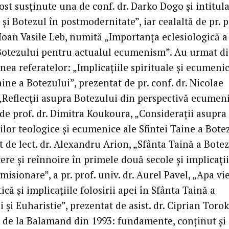
fost susţinute una de conf. dr. Darko Dogo şi intitul
 şi Botezul în postmodernitate”, iar cealaltă de pr. p
 Ioan Vasile Leb, numită „Importanţa eclesiologică a 
Botezului pentru actualul ecumenism”. Au urmat di
ea referatelor: „Implicaţiile spirituale şi ecumenic
aine a Botezului”, prezentat de pr. conf. dr. Nicolae
„Reflecţii asupra Botezului din perspectivă ecumeni
 de prof. dr. Dimitra Koukoura, „Consideraţii asupra
ilor teologice şi ecumenice ale Sfintei Taine a Bote
 de lect. dr. Alexandru Arion, „Sfânta Taină a Bote
ere şi reînnoire în primele două secole şi implicaţii
misionare”, a pr. prof. univ. dr. Aurel Pavel, „Apa vie
ică şi implicaţiile folosirii apei în Sfânta Taină a
 şi Euharistie”, prezentat de asist. dr. Ciprian Torokz
 de la Balamand din 1993: fundamente, conţinut şi