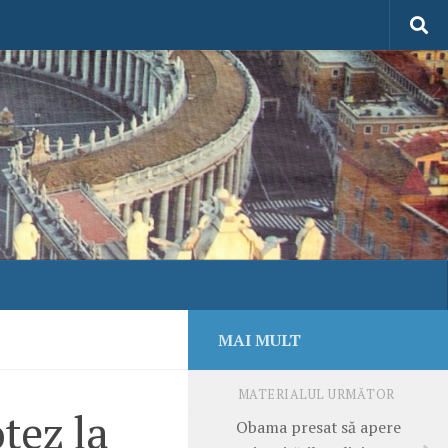
MAI MULT
MATERIALUL URMĂTOR
tez la
Obama presat să apere