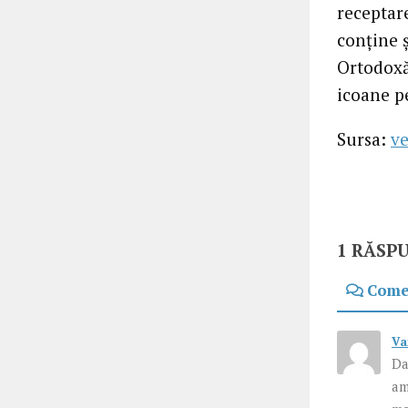
receptare
conţine ş
Ortodoxă
icoane pe
Sursa:
ve
1 RĂSP
Come
Va
Da
am