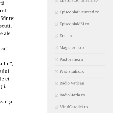
ată
rof.
EpiscopiaBucuresti.ro
Sfintei
EpiscopiaMM.ro
scuţii
e ale
Ercis.ro
Magisteriu.ro
că”,
Pastoratie.ro
zului”,
zului
ProFamilia.ro
le ei
Radio Vatican
ţii.
RadioMaria.ro
ai, şi
SfintiCatolici.ro