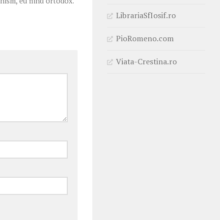
ism, eu fiind ortodox.
LibrariaSfIosif.ro
PioRomeno.com
Viata-Crestina.ro