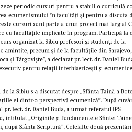
izeze periodic cursuri pentru a stabili o curriculă
rea ecumenismului în facultăţi şi pentru a discuta 
ceste cursuri sunt parte a unui proiect mai larg al 
e cu facultăţile implicate în program. Participă la c
 curs organizat la Sibiu profesori şi studenţi de la
le amintite, precum şi de la facultăţile din Sarajevo,
ca şi Târgovişte”, a declarat pr. lect. dr. Daniel Bud
executiv pentru relaţii interbisericeşti şi ecumenice
 de la Sibiu s-a discutat despre „Sfânta Taină a Bot
caţiile ei dintr-o perspectivă ecumenică”. După cuvâ
l pr. lect. dr. Daniel Buda, a urmat referatul IPS
, intitulat „Originile şi fundamentele Sfintei Taine
i, după Sfânta Scriptură”. Celelalte două prezentări