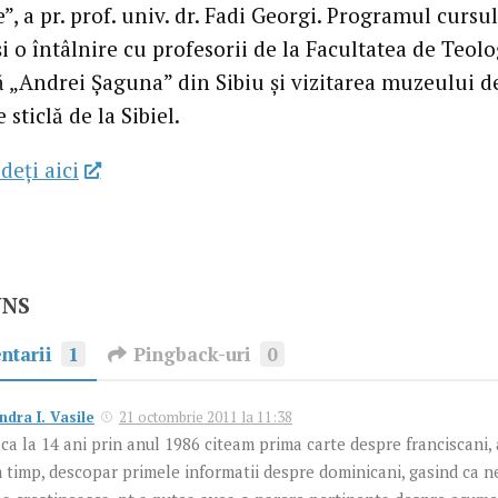
”, a pr. prof. univ. dr. Fadi Georgi. Programul cursu
i o întâlnire cu profesorii de la Facultatea de Teolo
 „Andrei Şaguna” din Sibiu şi vizitarea muzeului d
 sticlă de la Sibiel.
deţi aici
UNS
ntarii
1
Pingback-uri
0
ndra I. Vasile
21 octombrie 2011 la 11:38
ca la 14 ani prin anul 1986 citeam prima carte despre franciscani,
 timp, descopar primele informatii despre dominicani, gasind ca 