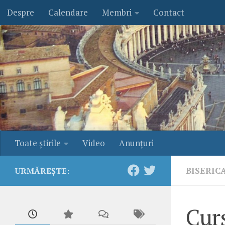
Despre
Calendare
Membri
Contact
Skip to content
Toate ştirile
Video
Anunţuri
BISERIC
URMĂREȘTE:
Curs