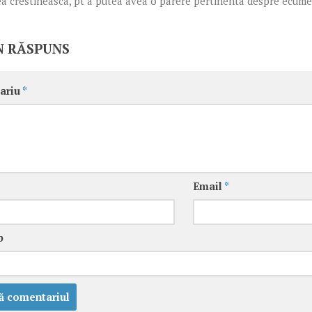
a crestineasca, pt a putea avea o parere pertinenta despre ecumen
N RĂSPUNS
ariu
*
Email
*
b