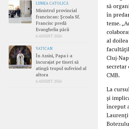
LUMEA CATOLICĂ
să organ
Ministrul provincial
în preda
franciscan: Școala Sf.
teme. „A
Francisc predă
Evanghelia păcii
colaborar
6 AUGUST 2026
al doilea
facultăţi
VATICAN
În Assisi, Papa i-a
Cluj-Napo
încurajat pe tineri să
secretar 
atingă trupul suferind al
altora
CMB.
6 AUGUST 2026
La cursul
şi impli
început a
Laurenţiu
Botezulu