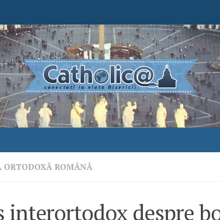
A ORTODOXĂ ROMÂNĂ
 interortodox despre bo