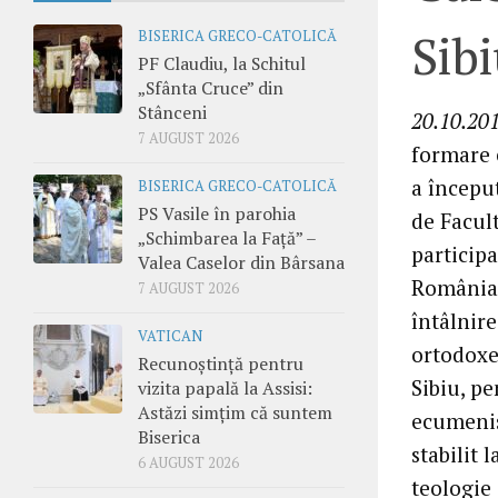
Sib
BISERICA GRECO-CATOLICĂ
PF Claudiu, la Schitul
„Sfânta Cruce” din
Stânceni
20.10.201
7 AUGUST 2026
formare 
a început
BISERICA GRECO-CATOLICĂ
PS Vasile în parohia
de Facul
„Schimbarea la Față” –
participa
Valea Caselor din Bârsana
România,
7 AUGUST 2026
întâlnire
VATICAN
ortodoxe 
Recunoștință pentru
Sibiu, pe
vizita papală la Assisi:
Astăzi simțim că suntem
ecumenis
Biserica
stabilit 
6 AUGUST 2026
teologie 