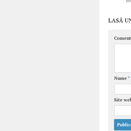
me
LASĂ U
Coment
Nume
*
Site we