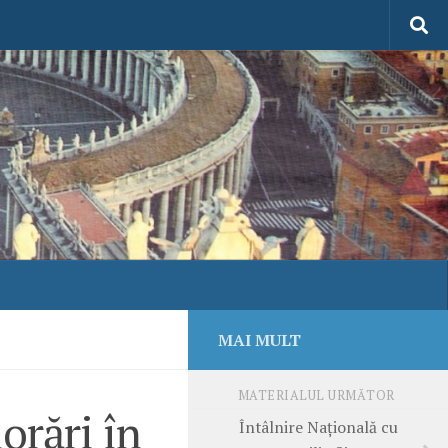
MAI MULT
MATERIALUL URMĂTOR
orări în
Întâlnire Naţională cu