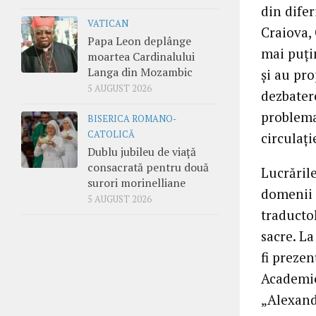
din difer
VATICAN
Craiova, 
Papa Leon deplânge
mai puţin
moartea Cardinalului
Langa din Mozambic
şi au pr
5 AUGUST 2026
dezbatere
problemat
BISERICA ROMANO-
CATOLICĂ
circulaţi
Dublu jubileu de viață
consacrată pentru două
Lucrăril
surori morinelliane
domenii 
5 AUGUST 2026
traductol
sacre. La
fi prezen
Academiei
„Alexandr