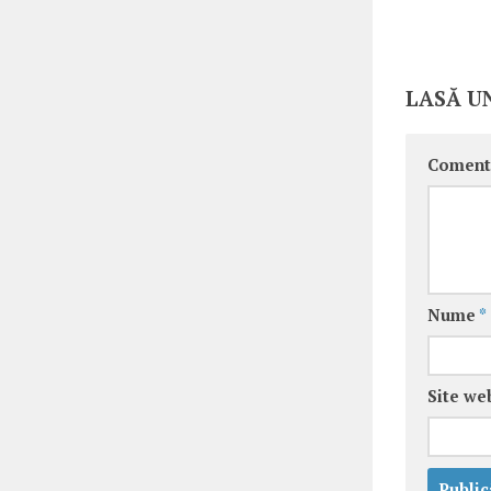
LASĂ U
Coment
Nume
*
Site we