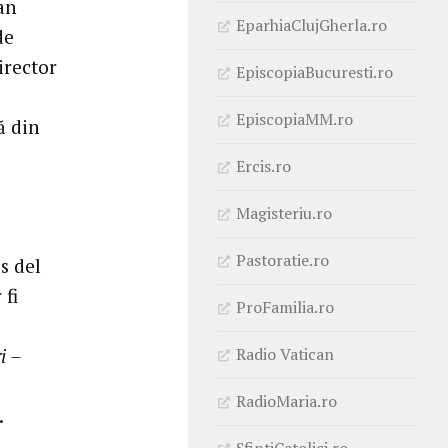
an
EparhiaClujGherla.ro
de
irector
EpiscopiaBucuresti.ro
i
EpiscopiaMM.ro
ă din
Ercis.ro
Magisteriu.ro
Pastoratie.ro
s del
 fi
ProFamilia.ro
Radio Vatican
i –
RadioMaria.ro
.
SfintiCatolici.ro