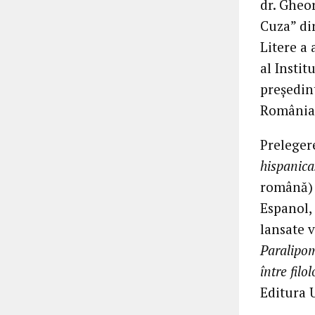
dr. Gheo
Cuza” din
Litere a 
al Instit
preşedint
România
Preleger
hispanica
română) 
Espanol, 
lansate 
Paralipo
între filol
Editura U