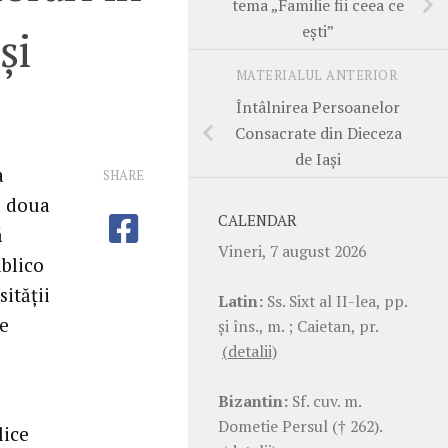
tema „Familie fii ceea ce
eşti”
şi
MATERIALUL ANTERIOR
Întâlnirea Persoanelor
Consacrate din Dieceza
de Iaşi
a
SHARE
a doua
CALENDAR
ă
Vineri, 7 august 2026
blico
ităţii
Latin:
Ss. Sixt al II-lea, pp.
de
şi îns., m. ; Caietan, pr.
(detalii)
Bizantin:
Sf. cuv. m.
Dometie Persul († 262).
lice