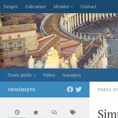
Despre
Calendare
Membri
Contact
Skip to content
Toate ştirile
Video
Anunţuri
VARIA I
URMĂREȘTE:
Sim