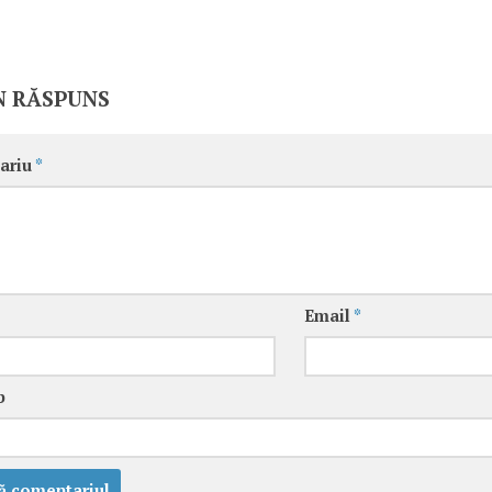
N RĂSPUNS
ariu
*
Email
*
b