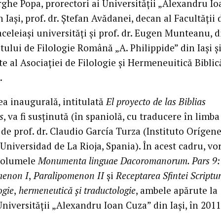
rghe Popa, prorectori ai Universităţii „Alexandru Io
 Iaşi, prof. dr. Ştefan Avădanei, decan al Facultăţii 
aceleiaşi universităţi şi prof. dr. Eugen Munteanu, d
utului de Filologie Română „A. Philippide” din Iaşi ş
e al Asociaţiei de Filologie şi Hermeneuitică Biblic
.
ea inaugurală, intitulată
El proyecto de las Biblias
s
, va fi susţinută (în spaniolă, cu traducere în limba
de prof. dr. Claudio García Turza (Instituto Orígene
Universidad de La Rioja, Spania). În acest cadru, vor
volumele
Monumenta linguae Dacoromanorum. Pars 9:
menon I
,
Paralipomenon II
şi
Receptarea Sfintei Scriptur
ogie
,
hermeneutică şi traductologie
, ambele apărute la
niversităţii „Alexandru Ioan Cuza” din Iaşi, în 2011