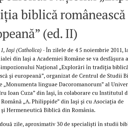
iţia biblică românească 
peană” (ed. II)
1, Iaşi (Catholica)
- În zilele de 4 5 noiembrie 2011, l
ilialei din Iaşi a Academiei Române se va desfăşura 
Simpozionului Naţional „Explorări în tradiţia biblic
că şi europeană”, organizat de Centrul de Studii Bi
ce „Monumenta linguae Dacoromanorum” al Univers
u Ioan Cuza” din Iaşi, în colaborare cu Institutul 
 Română „A. Philippide” din Iaşi şi cu Asociaţia de
e şi Hermeneutică Biblică din România.
ouă zile, aproximativ 30 de specialişti în studii bib