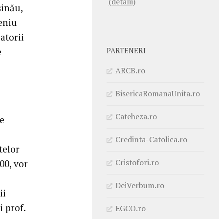
(detalii)
şinău,
meniu
atorii
e
PARTENERI
ARCB.ro
BisericaRomanaUnita.ro
Cateheza.ro
le
Credinta-Catolica.ro
telor
Cristofori.ro
00, vor
DeiVerbum.ro
ii
i prof.
EGCO.ro