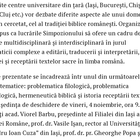
ite centre universitare din ţară (Iaşi, Bucureşti, Chi
Cluj etc.) vor dezbate diferite aspecte ale unui do
 cercetat, cel al tradiţiei biblice româneşti. Organiz
opus ca lucrările Simpozionului să ofere un cadru d
 multidisciplinară şi interdisciplinară în jurul
icii complexe a editării, traducerii şi interpretării,
ei şi receptării textelor sacre în limba română.
e prezentate se încadrează într unul din următoare
tematice: problematica filologică, problematica
ogică, hermeneutică biblică şi istoria receptării tex
 şedinţa de deschidere de vineri, 4 noiembrie, ora 9.
ţi acad. Viorel Barbu, preşedinte al Filialei din Iaşi a
 Române, prof. dr. Vasile Işan, rector al Universităţ
u Ioan Cuza” din Iaşi, prof. dr. pr. Gheorghe Popa ş