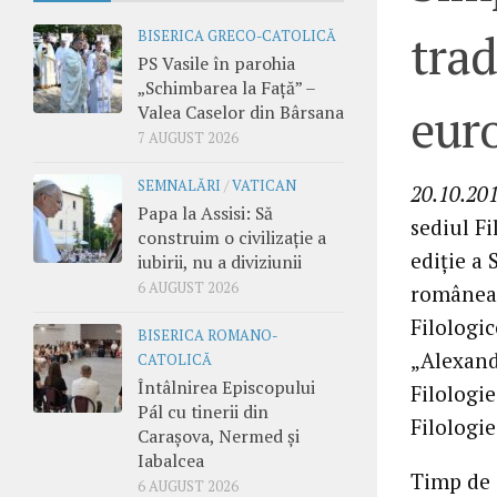
trad
BISERICA GRECO-CATOLICĂ
PS Vasile în parohia
„Schimbarea la Față” –
euro
Valea Caselor din Bârsana
7 AUGUST 2026
SEMNALĂRI
/
VATICAN
20.10.201
Papa la Assisi: Să
sediul F
construim o civilizație a
ediţie a 
iubirii, nu a diviziunii
6 AUGUST 2026
româneas
Filologi
BISERICA ROMANO-
„Alexandr
CATOLICĂ
Întâlnirea Episcopului
Filologie
Pál cu tinerii din
Filologi
Carașova, Nermed și
Iabalcea
Timp de d
6 AUGUST 2026