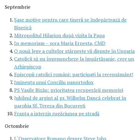
Septembrie
Şase motive pentru care tinerii se îndepărtează de
Biserică
Mitropolitul Hilarion după vizita la Papa
In memoriam – sora Maria Ernesta, CMD
O nouă lege a cultelor stârneşte vii dispute în Ungaria
Catolicii să nu îngenuncheze la împărtăşanie, cere un
Arhiepiscop
Episcopii catolici români: participaţi la recensământ!
Iminenţa unui Conciliu panortodox
PS Vasile Bizău: prioritatea recuperării memoriei
Jubileul de argint al pr. Wilhelm Dancă celebrat în
parohia Sf. Tereza din Bucureşti
Franţa a interzis rugăciunea pe stradă
Octombrie
L`Osservatore Romano despre Steve Jobs