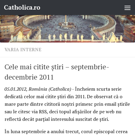
Catholica.ro
Skip to content
VARIA INTERNE
Cele mai citite ştiri – septembrie-
decembrie 2011
05.01.2012, România (Catholica)
- Încheiem scurta serie
dedicată celor mai citite ştiri din 2011. De observat că o
mare parte dintre cititorii noştri primesc prin email ştirile
sau le citesc via RSS, deci topul afişărilor de pe web nu
reflectă decât parţial interesului suscitat de ştiri.
În luna septembrie a anului trecut, corul episcopal cerea