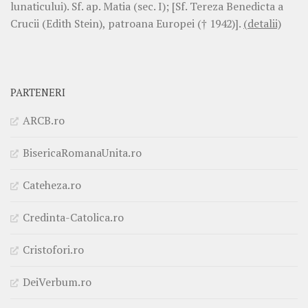
lunaticului). Sf. ap. Matia (sec. I); [Sf. Tereza Benedicta a
Crucii (Edith Stein), patroana Europei († 1942)].
(detalii)
PARTENERI
ARCB.ro
BisericaRomanaUnita.ro
Cateheza.ro
Credinta-Catolica.ro
Cristofori.ro
DeiVerbum.ro