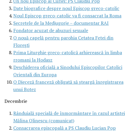
Un nou Episcop al Curiei: PS Claudiu Pop
Date biografice despre noul Episcop greco-catolic
Noul Episcop greco-catolic va fi consacrat la Roma
Secretele de la Medjugorje – documentar RAI
Fondator acuzat de abuzuri sexuale
O nouă capelă pentru parohia Cetatea Fetei din
Floreşti
Prima Liturghie greco-catolică arhierească în limba
rromani la Hodasz
Deschiderea oficială a Sinodului Episcopilor Catolici
Orientali din Europa
O Dieceză franceză obligată să şteargă înregistrarea
unui Botez
Decembrie
Rânduială specială de înmormântare în cazul artistei
Mălina Olinescu (comunicat)
Consacrarea episcopală a PS Claudiu Lucian Pop