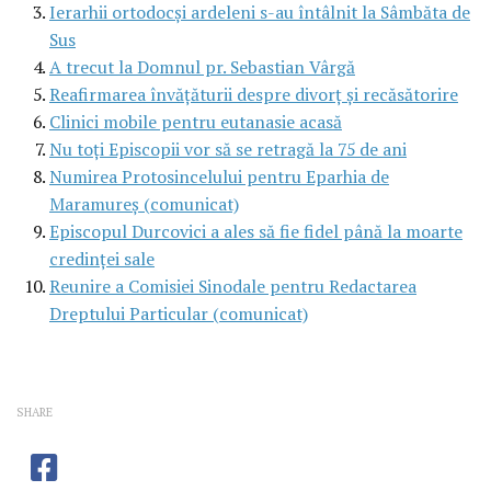
Ierarhii ortodocşi ardeleni s-au întâlnit la Sâmbăta de
Sus
A trecut la Domnul pr. Sebastian Vârgă
Reafirmarea învăţăturii despre divorţ şi recăsătorire
Clinici mobile pentru eutanasie acasă
Nu toţi Episcopii vor să se retragă la 75 de ani
Numirea Protosincelului pentru Eparhia de
Maramureş (comunicat)
Episcopul Durcovici a ales să fie fidel până la moarte
credinţei sale
Reunire a Comisiei Sinodale pentru Redactarea
Dreptului Particular (comunicat)
SHARE