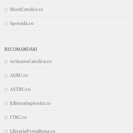
SfintiCatolici.ro
Spovada.ro
RECOMANDĂRI
ActiuneaCatolica.ro
AGRU.ro
ASTRU.ro
EdituraSapientia.ro
ITRC.ro
LibrariaPresaBuna.ro