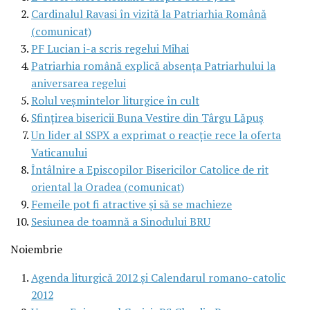
Cardinalul Ravasi în vizită la Patriarhia Română
(comunicat)
PF Lucian i-a scris regelui Mihai
Patriarhia română explică absenţa Patriarhului la
aniversarea regelui
Rolul veşmintelor liturgice în cult
Sfinţirea bisericii Buna Vestire din Târgu Lăpuş
Un lider al SSPX a exprimat o reacţie rece la oferta
Vaticanului
Întâlnire a Episcopilor Bisericilor Catolice de rit
oriental la Oradea (comunicat)
Femeile pot fi atractive şi să se machieze
Sesiunea de toamnă a Sinodului BRU
Noiembrie
Agenda liturgică 2012 şi Calendarul romano-catolic
2012