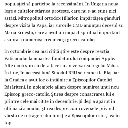
populaţiei să participe la recensământ. În Ungaria noua
lege a cultelor stârnea proteste, care nu s-au stins nici
astăzi. Mitropolitul ortodox Hilarion împărtăşea gânduri
despre vizita la Papa, iar surorile CMD anunţau decesul sr.
Maria Ernesta, care a avut un impact spiritual important
asupra a numeroşi credincioşi greco-catolici.
În octombrie cea mai citită ştire este despre reacţia
Vaticanului la moartea fondatorului companiei Apple.
Alte două ştiri au de-a face cu aniversarea regelui Mihai.
În fine, în aceeaşi lună Sinodul BRU se reunea la Blaj, iar
la Oradea a avut loc o întâlnire a Episcopilor Catolici
Răsăriteni. În noiembrie aflam despre numirea unui nou
Episcop greco-catolic. Ştirea despre consacrarea lui e
printre cele mai citite în decembrie. Şi deşi a apărut în
ultima zi a anului, ştirea despre controversele privind
vârsta de retragere din funcţie a Episcopilor este şi ea în
top.