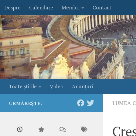
Despre
Calendare
Membri
Contact
Skip to content
Toate ştirile
Video
Anunţuri
LUMEA C
URMĂREȘTE:
Creş