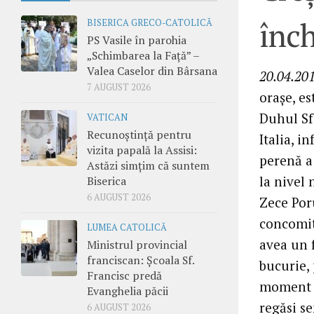
înch
BISERICA GRECO-CATOLICĂ
PS Vasile în parohia
„Schimbarea la Față” –
Valea Caselor din Bârsana
20.04.201
7 AUGUST 2026
oraşe, es
Duhul Sf
VATICAN
Recunoștință pentru
Italia, i
vizita papală la Assisi:
perenă a
Astăzi simțim că suntem
la nivel
Biserica
6 AUGUST 2026
Zece Poru
concomite
LUMEA CATOLICĂ
avea un f
Ministrul provincial
franciscan: Școala Sf.
bucurie, 
Francisc predă
moment i
Evanghelia păcii
regăsi s
6 AUGUST 2026