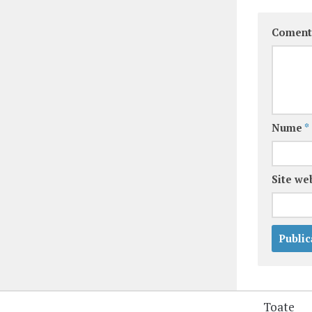
Coment
Nume
*
Site we
Toate