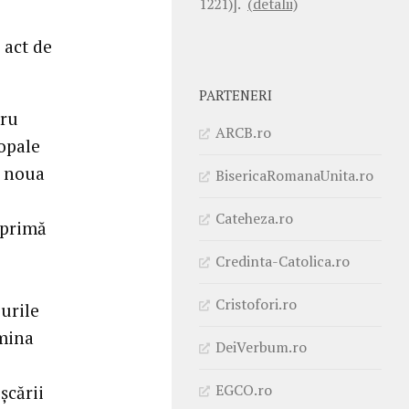
1221)].
(detalii)
 act de
PARTENERI
tru
ARCB.ro
opale
e noua
BisericaRomanaUnita.ro
Cateheza.ro
exprimă
Credinta-Catolica.ro
Cristofori.ro
urile
umina
DeiVerbum.ro
EGCO.ro
şcării