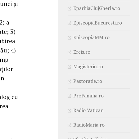
unci şi
EparhiaClujGherla.ro
a
2) a
EpiscopiaBucuresti.ro
te; 3)
EpiscopiaMM.ro
ubirea
ău; 4)
Ercis.ro
timp
Magisteriu.ro
ţilor
în
Pastoratie.ro
ProFamilia.ro
alog cu
area
Radio Vatican
RadioMaria.ro