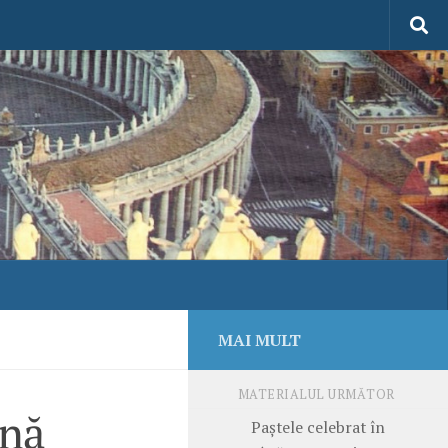
MAI MULT
MATERIALUL URMĂTOR
ână
Paştele celebrat în