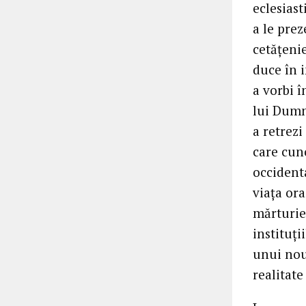
eclesiast
a le prez
cetăţeni
duce în 
a vorbi î
lui Dumn
a retrezi
care cun
occidenta
viaţa or
mărturie
instituţi
unui nou 
realitate