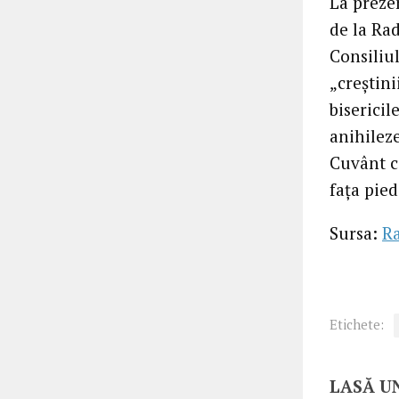
La prezen
de la Rad
Consiliu
„creştini
bisericile
anihilez
Cuvânt c
faţa pied
Sursa:
Ra
Etichete:
LASĂ U