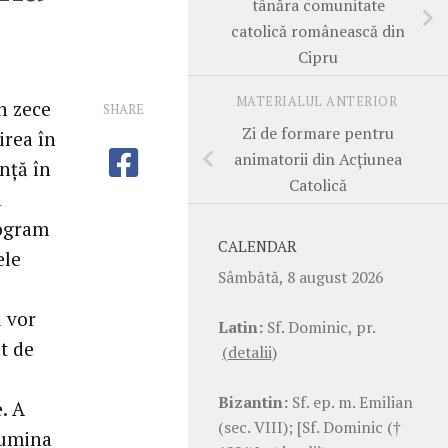
tânăra comunitate
catolică românească din
Cipru
MATERIALUL ANTERIOR
n zece
SHARE
Zi de formare pentru
irea în
animatorii din Acţiunea
nţă în
Catolică
a
rogram
CALENDAR
ele
Sâmbătă, 8 august 2026
i vor
Latin:
Sf. Dominic, pr.
t de
(detalii)
Bizantin:
Sf. ep. m. Emilian
. A
(sec. VIII); [Sf. Dominic (†
lumina