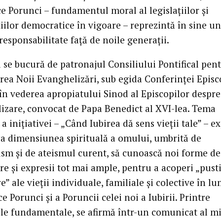
e Porunci – fundamentul moral al legislaţiilor şi
iilor democratice în vigoare – reprezintă în sine un
 responsabilitate faţă de noile generaţii.
 se bucură de patronajul Consiliului Pontifical pen
ea Noii Evanghelizări, sub egida Conferinţei Episc
, în vederea apropiatului Sinod al Episcopilor despr
izare, convocat de Papa Benedict al XVI-lea. Tema
a iniţiativei – „Când Iubirea dă sens vieţii tale” – 
ca dimensiunea spirituală a omului, umbrită de
ism şi de ateismul curent, să cunoască noi forme de
e şi expresii tot mai ample, pentru a acoperi „pusti
e” ale vieţii individuale, familiale şi colective în l
e Porunci şi a Poruncii celei noi a Iubirii. Printre
ele fundamentale, se afirmă într-un comunicat al mi