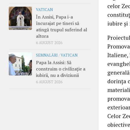
celor Zec
VATICAN
constituţ
În Assisi, Papa i-a
iubire şi
încurajat pe tineri să
atingă trupul suferind al
altora
Proiectul
6 AUGUST 2026
Promovar
Italiene
SEMNALĂRI
/
VATICAN
Papa la Assisi: Să
evanghel
construim o civilizație a
generală 
iubirii, nu a diviziunii
dorinţa 
6 AUGUST 2026
material
promovar
exterioar
Celor Zec
obiectiv