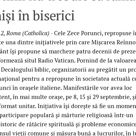
işi în biserici
2, Roma (Catholica)
- Cele Zece Porunci, repropuse î
te una dintre iniţiativele prin care Mişcarea Reînno
ânt îşi propune să marcheze patru decenii de preze
nformează situl Radio Vatican. Pornind de la valoare
 Decalogului biblic, organizatorii au pregătit un p
 naţional pentru a repropune în societatea actuală c
nci în oraşele italiene. Manifestările vor avea loc
nt, în mai multe oraşe, pe 8, 15 şi 29 septembrie, ş
ormat unitar. Iniţiativa îşi doreşte să fie un momen
participare populară şi mărturie religioasă într-un
storic de rătăcire spirituală şi probleme economice
ensul vieţii comune şi măsura bună a lucrurilor, în 