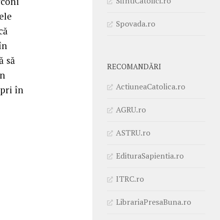
SfintiCatolici.ro
rconi
ele
Spovada.ro
că
în
că să
RECOMANDĂRI
un
ActiuneaCatolica.ro
pri în
AGRU.ro
ASTRU.ro
EdituraSapientia.ro
ITRC.ro
LibrariaPresaBuna.ro