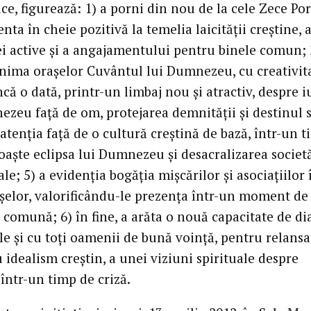
ice, figurează: 1) a porni din nou de la cele Zece Por
enta în cheie pozitivă la temelia laicităţii creştine, 
ei active şi a angajamentului pentru binele comun; 
inima oraşelor Cuvântul lui Dumnezeu, cu creativita
ncă o dată, printr-un limbaj nou şi atractiv, despre i
ezeu faţă de om, protejarea demnităţii şi destinul s
 atenţia faţă de o cultură creştină de bază, într-un 
oaşte eclipsa lui Dumnezeu şi desacralizarea societă
le; 5) a evidenţia bogăţia mişcărilor şi asociaţiilor 
aşelor, valorificându-le prezenţa într-un moment de
 comună; 6) în fine, a arăta o nouă capacitate de di
ile şi cu toţi oamenii de bună voinţă, pentru relans
idealism creştin, a unei viziuni spirituale despre
 într-un timp de criză.