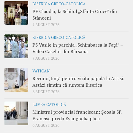
BISERICA GRECO-CATOLICĂ
PF Claudiu, la Schitul „Sfânta Cruce” din
Stânceni
7 AUGUST 2026
BISERICA GRECO-CATOLICĂ
PS Vasile în parohia „Schimbarea la Față” –
Valea Caselor din Bârsana
7 AUGUST 2026
VATICAN
Recunoștință pentru vizita papală la Assisi:
Astăzi simțim că suntem Biserica
6 AUGUST 2026
LUMEA CATOLICĂ
Ministrul provincial franciscan: Școala Sf.
Francisc predă Evanghelia păcii
6 AUGUST 2026