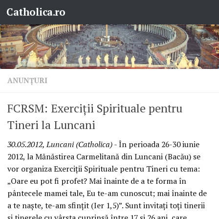
Catholica.ro
Skip to content
ANUNŢURI
FCRSM: Exerciţii Spirituale pentru
Tineri la Luncani
30.05.2012, Luncani (Catholica)
- În perioada 26-30 iunie
2012, la Mănăstirea Carmelitană din Luncani (Bacău) se
vor organiza Exerciţii Spirituale pentru Tineri cu tema:
„Oare eu pot fi profet? Mai înainte de a te forma în
pântecele mamei tale, Eu te-am cunoscut; mai înainte de
a te naşte, te-am sfinţit (Ier 1,5)”. Sunt invitaţi toţi tinerii
şi tinerele cu vârsta cuprinsă între 17 şi 26 ani, care