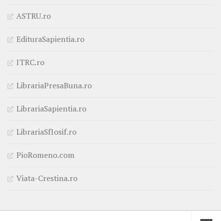
ASTRU.ro
EdituraSapientia.ro
ITRC.ro
LibrariaPresaBuna.ro
LibrariaSapientia.ro
LibrariaSfIosif.ro
PioRomeno.com
Viata-Crestina.ro