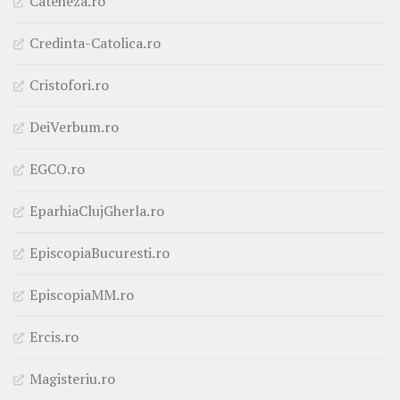
Cateheza.ro
Credinta-Catolica.ro
Cristofori.ro
DeiVerbum.ro
EGCO.ro
EparhiaClujGherla.ro
EpiscopiaBucuresti.ro
EpiscopiaMM.ro
Ercis.ro
Magisteriu.ro