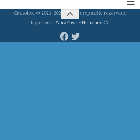
Catholica © 2021-2026. Toate drepturile rezervate.
Ingrediente:
WordPress
+
Hueman
+ KN.