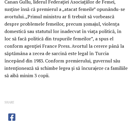
Canan Gullu, liderul Federaţiei Asociaţiilor de Femei,
susţine însă că premierul a „atacat femeile” opunându-se
avortului. „Primul ministru ar fi trebuit să vorbească
despre problemele femeilor, precum şomajul, violenţa
domestică sau statutul lor inadecvat în viaţa politică, în
loc să facă politică din trupurile femeilor”, a spus el
conform agenţiei France Press. Avortul la cerere până la
săptămâna a zecea de sarcină este legal în Turcia
începând din 1983. Conform premierului, guvernul său
intenţionează să schimbe legea şi să încurajeze ca familiile
să aibă minim 3 copii.
SHARE