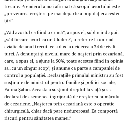
trecute. Premierul a mai afirmat că scopul avortului este
„prevenirea creşterii pe mai departe a populaţiei acestei
ţări”.
„Văd avortul ca fiind o crimă”, a spus el, subliniind apoi:
„văd fiecare avort ca un Uludere”, o referire la un raid
aviatic de anul trecut, ce a dus la uciderea a 34 de civili
turci. A denunţat şi nivelul mare de naşteri prin cezariană,
care, a spus el, a ajuns la 50%, toate acestea fiind în opinia
sa „cu un singur scop”, şi anume ca parte a campaniei de
control a populaţiei. Declaraţiile primului ministru au fost
susţinute de ministrul pentru familie şi politici sociale,
Fatma Şahin. Aceasta a susţinut dreptul la viaţă şi s-a
declarat de asemenea îngrijorată de creşterea numărului
de cezariene. „Naşterea prin cezariană este o operaţie
chirurgicală, chiar dacă pare nedureroasă. Ea comportă
riscuri pentru sănătatea mamei.”