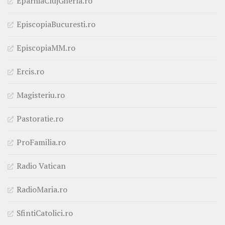
EparhiaClujGherla.ro
EpiscopiaBucuresti.ro
EpiscopiaMM.ro
Ercis.ro
Magisteriu.ro
Pastoratie.ro
ProFamilia.ro
Radio Vatican
RadioMaria.ro
SfintiCatolici.ro