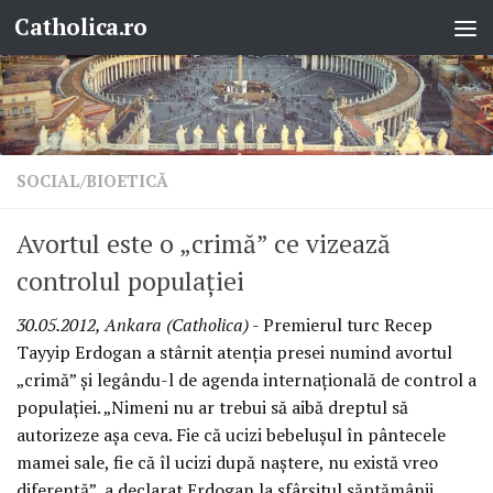
Catholica.ro
Skip to content
SOCIAL/BIOETICĂ
Avortul este o „crimă” ce vizează
controlul populaţiei
30.05.2012, Ankara (Catholica)
- Premierul turc Recep
Tayyip Erdogan a stârnit atenţia presei numind avortul
„crimă” şi legându-l de agenda internaţională de control a
populaţiei. „Nimeni nu ar trebui să aibă dreptul să
autorizeze aşa ceva. Fie că ucizi bebeluşul în pântecele
mamei sale, fie că îl ucizi după naştere, nu există vreo
diferenţă”, a declarat Erdogan la sfârşitul săptămânii