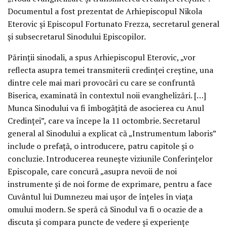
Documentul a fost prezentat de Arhiepiscopul Nikola
Eterovic şi Episcopul Fortunato Frezza, secretarul general
şi subsecretarul Sinodului Episcopilor.
Părinţii sinodali, a spus Arhiepiscopul Eterovic, „vor
reflecta asupra temei transmiterii credinţei creştine, una
dintre cele mai mari provocări cu care se confruntă
Biserica, examinată în contextul noii evanghelizări. […]
Munca Sinodului va fi îmbogăţită de asocierea cu Anul
Credinţei”, care va începe la 11 octombrie. Secretarul
general al Sinodului a explicat că „Instrumentum laboris”
include o prefaţă, o introducere, patru capitole şi o
concluzie. Introducerea reuneşte viziunile Conferinţelor
Episcopale, care concură „asupra nevoii de noi
instrumente şi de noi forme de exprimare, pentru a face
Cuvântul lui Dumnezeu mai uşor de înţeles în viaţa
omului modern. Se speră că Sinodul va fi o ocazie de a
discuta şi compara puncte de vedere şi experienţe