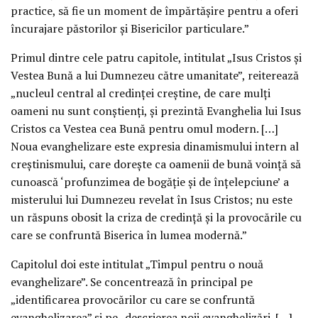
practice, să fie un moment de împărtăşire pentru a oferi
încurajare păstorilor şi Bisericilor particulare.”
Primul dintre cele patru capitole, intitulat „Isus Cristos şi
Vestea Bună a lui Dumnezeu către umanitate”, reiterează
„nucleul central al credinţei creştine, de care mulţi
oameni nu sunt conştienţi, şi prezintă Evanghelia lui Isus
Cristos ca Vestea cea Bună pentru omul modern. […]
Noua evanghelizare este expresia dinamismului intern al
creştinismului, care doreşte ca oamenii de bună voinţă să
cunoască ‘profunzimea de bogăţie şi de înţelepciune’ a
misterului lui Dumnezeu revelat în Isus Cristos; nu este
un răspuns obosit la criza de credinţă şi la provocările cu
care se confruntă Biserica în lumea modernă.”
Capitolul doi este intitulat „Timpul pentru o nouă
evanghelizare”. Se concentrează în principal pe
„identificarea provocărilor cu care se confruntă
evanghelizarea” şi pe „descrierea noii evanghelizări. […]