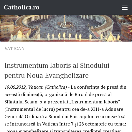
Catholica.ro
Skip to content
VATICAN
Instrumentum laboris al Sinodului
pentru Noua Evanghelizare
19.06.2012, Vatican (Catholica)
- La conferinţa de presă din
această dimineaţă, organizată de Biroul de presă al
Sfântului Scaun, s-a prezentat „Instrumentum laboris”
(Instrumentul de lucru) pentru cea de-a XIII-a Adunare
Generală Ordinară a Sinodului Episcopilor, ce urmează să
se întrunească în Vatican între 7 şi 28 octombrie cu tema:
„Noua evanghelizare şi transmiterea credinţei creştine”.