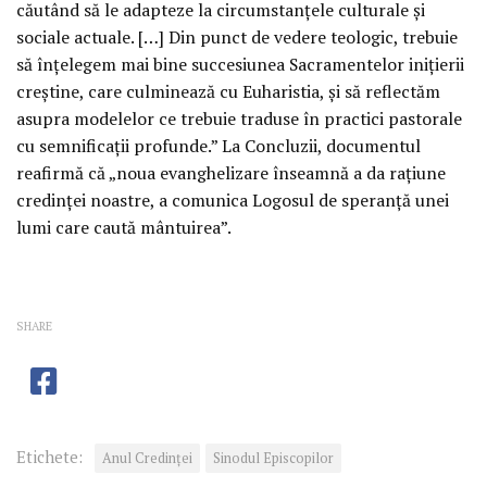
căutând să le adapteze la circumstanţele culturale şi
sociale actuale. […] Din punct de vedere teologic, trebuie
să înţelegem mai bine succesiunea Sacramentelor iniţierii
creştine, care culminează cu Euharistia, şi să reflectăm
asupra modelelor ce trebuie traduse în practici pastorale
cu semnificaţii profunde.” La Concluzii, documentul
reafirmă că „noua evanghelizare înseamnă a da raţiune
credinţei noastre, a comunica Logosul de speranţă unei
lumi care caută mântuirea”.
SHARE
Etichete:
Anul Credinţei
Sinodul Episcopilor