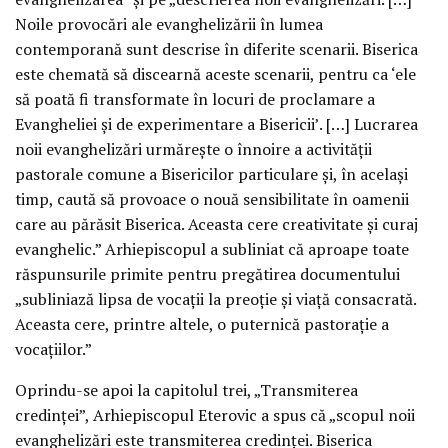
Noile provocări ale evanghelizării în lumea
contemporană sunt descrise în diferite scenarii. Biserica
este chemată să discearnă aceste scenarii, pentru ca ‘ele
să poată fi transformate în locuri de proclamare a
Evangheliei şi de experimentare a Bisericii’. […] Lucrarea
noii evanghelizări urmăreşte o înnoire a activităţii
pastorale comune a Bisericilor particulare şi, în acelaşi
timp, caută să provoace o nouă sensibilitate în oamenii
care au părăsit Biserica. Aceasta cere creativitate şi curaj
evanghelic.” Arhiepiscopul a subliniat că aproape toate
răspunsurile primite pentru pregătirea documentului
„subliniază lipsa de vocaţii la preoţie şi viaţă consacrată.
Aceasta cere, printre altele, o puternică pastoraţie a
vocaţiilor.”
Oprindu-se apoi la capitolul trei, „Transmiterea
credinţei”, Arhiepiscopul Eterovic a spus că „scopul noii
evanghelizări este transmiterea credinţei. Biserica