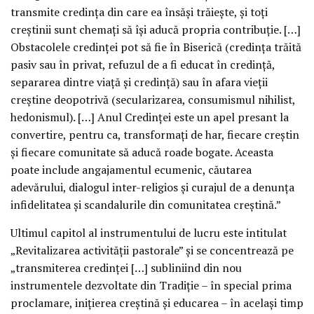
transmite credinţa din care ea însăşi trăieşte, şi toţi
creştinii sunt chemaţi să îşi aducă propria contribuţie. […]
Obstacolele credinţei pot să fie în Biserică (credinţa trăită
pasiv sau în privat, refuzul de a fi educat în credinţă,
separarea dintre viaţă şi credinţă) sau în afara vieţii
creştine deopotrivă (secularizarea, consumismul nihilist,
hedonismul). […] Anul Credinţei este un apel presant la
convertire, pentru ca, transformaţi de har, fiecare creştin
şi fiecare comunitate să aducă roade bogate. Aceasta
poate include angajamentul ecumenic, căutarea
adevărului, dialogul inter-religios şi curajul de a denunţa
infidelitatea şi scandalurile din comunitatea creştină.”
Ultimul capitol al instrumentului de lucru este intitulat
„Revitalizarea activităţii pastorale” şi se concentrează pe
„transmiterea credinţei […] subliniind din nou
instrumentele dezvoltate din Tradiţie – în special prima
proclamare, iniţierea creştină şi educarea – în acelaşi timp