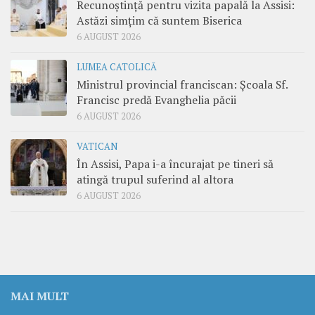
Recunoștință pentru vizita papală la Assisi:
Astăzi simțim că suntem Biserica
6 AUGUST 2026
LUMEA CATOLICĂ
Ministrul provincial franciscan: Școala Sf.
Francisc predă Evanghelia păcii
6 AUGUST 2026
VATICAN
În Assisi, Papa i-a încurajat pe tineri să
atingă trupul suferind al altora
6 AUGUST 2026
MAI MULT