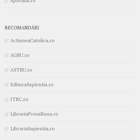
Spovada.ro
RECOMANDĂRI
ActiuneaCatolica.ro
AGRU.ro
ASTRU.ro
EdituraSapientia.ro
ITRC.ro
LibrariaPresaBuna.ro
LibrariaSapientia.ro