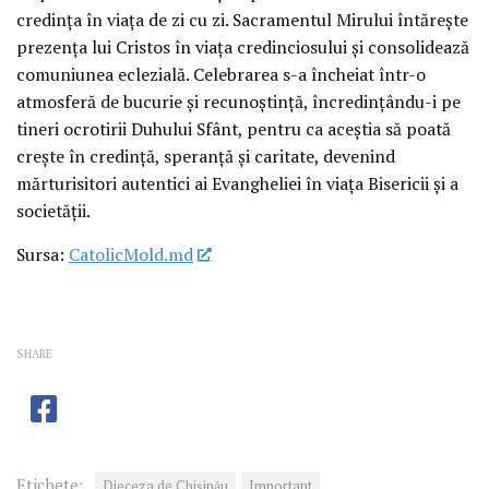
credința în viața de zi cu zi. Sacramentul Mirului întărește
prezența lui Cristos în viața credinciosului și consolidează
comuniunea eclezială. Celebrarea s-a încheiat într-o
atmosferă de bucurie și recunoștință, încredințându-i pe
tineri ocrotirii Duhului Sfânt, pentru ca aceștia să poată
crește în credință, speranță și caritate, devenind
mărturisitori autentici ai Evangheliei în viața Bisericii și a
societății.
Sursa:
CatolicMold.md
SHARE
Etichete:
Dieceza de Chișinău
Important