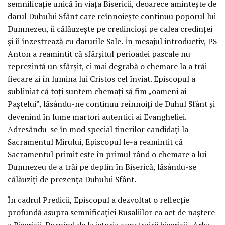
semnificație unică în viața Bisericii, deoarece amintește de
darul Duhului Sfânt care reînnoiește continuu poporul lui
Dumnezeu, îi călăuzește pe credincioși pe calea credinței
și îi înzestrează cu darurile Sale. În mesajul introductiv, PS
Anton a reamintit că sfârșitul perioadei pascale nu
reprezintă un sfârșit, ci mai degrabă o chemare la a trăi
fiecare zi în lumina lui Cristos cel înviat. Episcopul a
subliniat că toți suntem chemați să fim „oameni ai
Paștelui”, lăsându-ne continuu reînnoiți de Duhul Sfânt și
devenind în lume martori autentici ai Evangheliei.
Adresându-se în mod special tinerilor candidați la
Sacramentul Mirului, Episcopul le-a reamintit că
Sacramentul primit este în primul rând o chemare a lui
Dumnezeu de a trăi pe deplin în Biserică, lăsându-se
călăuziți de prezența Duhului Sfânt.
În cadrul Predicii, Episcopul a dezvoltat o reflecție
profundă asupra semnificației Rusaliilor ca act de naștere
a Bisericii. Pornind de la istoria construirii bisericii „Arka