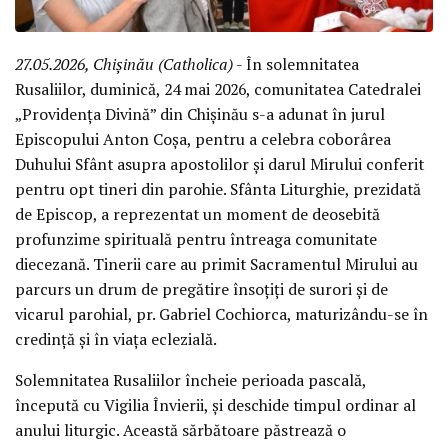
27.05.2026, Chișinău (Catholica)
- În solemnitatea
Rusaliilor, duminică, 24 mai 2026, comunitatea Catedralei
„Providența Divină” din Chișinău s-a adunat în jurul
Episcopului Anton Coșa, pentru a celebra coborârea
Duhului Sfânt asupra apostolilor și darul Mirului conferit
pentru opt tineri din parohie. Sfânta Liturghie, prezidată
de Episcop, a reprezentat un moment de deosebită
profunzime spirituală pentru întreaga comunitate
diecezană. Tinerii care au primit Sacramentul Mirului au
parcurs un drum de pregătire însoțiți de surori și de
vicarul parohial, pr. Gabriel Cochiorca, maturizându-se în
credință și în viața eclezială.
Solemnitatea Rusaliilor încheie perioada pascală,
începută cu Vigilia Învierii, și deschide timpul ordinar al
anului liturgic. Această sărbătoare păstrează o