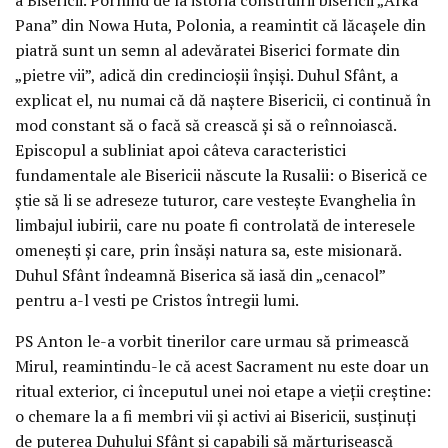
Pana” din Nowa Huta, Polonia, a reamintit că lăcașele din
piatră sunt un semn al adevăratei Biserici formate din
„pietre vii”, adică din credincioșii înșiși. Duhul Sfânt, a
explicat el, nu numai că dă naștere Bisericii, ci continuă în
mod constant să o facă să crească și să o reînnoiască.
Episcopul a subliniat apoi câteva caracteristici
fundamentale ale Bisericii născute la Rusalii: o Biserică ce
știe să li se adreseze tuturor, care vestește Evanghelia în
limbajul iubirii, care nu poate fi controlată de interesele
omenești și care, prin însăși natura sa, este misionară.
Duhul Sfânt îndeamnă Biserica să iasă din „cenacol”
pentru a-l vesti pe Cristos întregii lumi.
PS Anton le-a vorbit tinerilor care urmau să primească
Mirul, reamintindu-le că acest Sacrament nu este doar un
ritual exterior, ci începutul unei noi etape a vieții creștine:
o chemare la a fi membri vii și activi ai Bisericii, susținuți
de puterea Duhului Sfânt și capabili să mărturisească