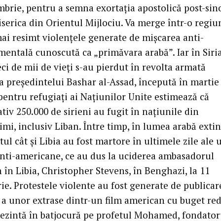
mbrie, pentru a semna exortaţia apostolică post-sin
iserica din Orientul Mijlociu. Va merge într-o regiu
mai resimt violenţele generate de mişcarea anti-
entală cunoscută ca „primăvara arabă”. Iar în Siri
ci de mii de vieţi s-au pierdut în revolta armată
a preşedintelui Bashar al-Assad, începută în martie
pentru refugiaţi ai Naţiunilor Unite estimează că
iv 250.000 de sirieni au fugit în naţiunile din
mi, inclusiv Liban. Între timp, în lumea arabă extin
tul cât şi Libia au fost martore în ultimele zile ale 
anti-americane, ce au dus la uciderea ambasadorul
 în Libia, Christopher Stevens, în Benghazi, la 11
ie. Protestele violente au fost generate de publicar
a unor extrase dintr-un film american cu buget re
prezintă în batjocură pe profetul Mohamed, fondator