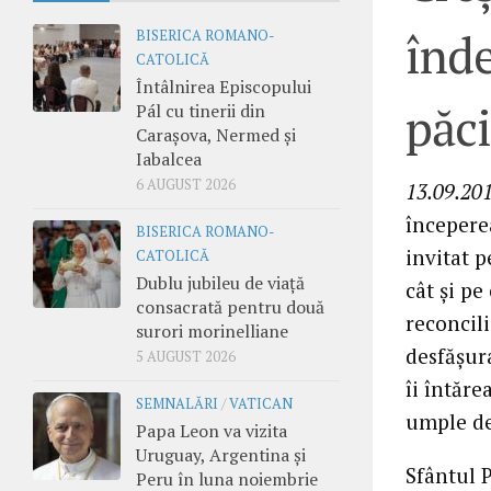
înde
BISERICA ROMANO-
CATOLICĂ
Întâlnirea Episcopului
păci
Pál cu tinerii din
Carașova, Nermed și
Iabalcea
6 AUGUST 2026
13.09.201
începerea
BISERICA ROMANO-
invitat p
CATOLICĂ
Dublu jubileu de viață
cât şi pe 
consacrată pentru două
reconcili
surori morinelliane
desfăşur
5 AUGUST 2026
îi întăre
SEMNALĂRI
/
VATICAN
umple de
Papa Leon va vizita
Uruguay, Argentina și
Sfântul P
Peru în luna noiembrie