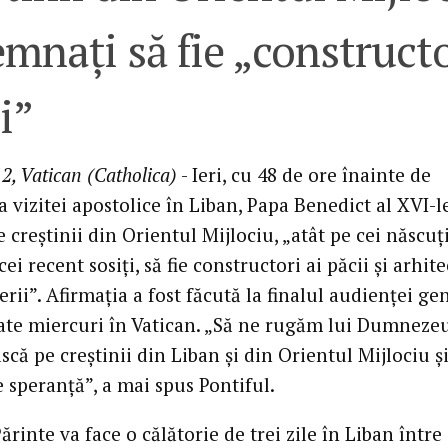
mnaţi să fie „constructo
i”
2, Vatican (Catholica)
- Ieri, cu 48 de ore înainte de
 vizitei apostolice în Liban, Papa Benedict al XVI-le
e creştinii din Orientul Mijlociu, „atât pe cei născuţi
cei recent sosiţi, să fie constructori ai păcii şi arhite
erii”. Afirmaţia a fost făcută la finalul audienţei ge
ate miercuri în Vatican. „Să ne rugăm lui Dumnezeu
ască pe creştinii din Liban şi din Orientul Mijlociu şi
 speranţă”, a mai spus Pontiful.
ărinte va face o călătorie de trei zile în Liban între 