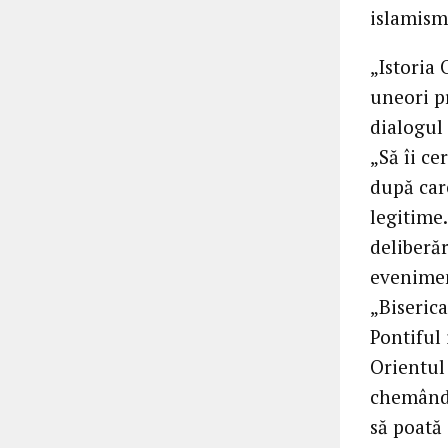
islamism
„Istoria 
uneori pr
dialogul 
„Să îi c
după care
legitime.
deliberăr
evenimen
„Biseric
Pontiful
Orientul 
chemând î
să poată