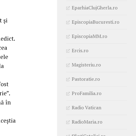
EparhiaClujGherla.ro
 şi
EpiscopiaBucuresti.ro
EpiscopiaMM.ro
edict.
cea
Ercis.ro
ţele
Magisteriu.ro
la
Pastoratie.ro
fost
ie”.
ProFamilia.ro
ă în
Radio Vatican
aceştia
RadioMaria.ro
SfintiCatolici.ro