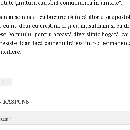
ntate ţinuturi, căutând comuniunea în unitate”.
a mai semnalat cu bucurie că în călătoria sa apostol
i cu nu doar cu creştini, ci şi cu musulmani şi cu dru
c Domnului pentru această diversitate bogată, car
 reziste doar dacă oamenii trăiesc într-o permanent
onciliere.”
Liban
N RĂSPUNS
ariu
*