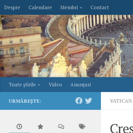
Despre
Calendare
Membri
Contact
Skip to content
Toate ştirile
Video
Anunţuri
VATICAN
URMĂREȘTE:
Creş