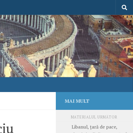
MAI MULT
MATERIALUL URMĂTOR
ciu
Libanul, ţară de pace,