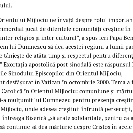
ului.
Orientului Mijlociu ne învaţă despre rolul important
imordial jucat de diferitele comunităţi creştine în
inter-religios şi inter-cultural”, a spus ieri Papa Ben
erem lui Dumnezeu să dea acestei regiuni a lumii pa
 tânjeşte de atâta timp şi respectul pentru diferen
” Exortaţia apostolică post-sinodală este răspunsul 
ile Sinodului Episcopilor din Orientul Mijlociu,
t desfăşurat în Vatican în octombrie 2000. Tema a 
a Catolică în Orientul Mijlociu: comuniune şi mărtur
 i-a mulţumit lui Dumnezeu pentru prezenţa creştin
Mijlociu, unde adesea creştinii înfruntă persecuţii,
ntreaga Biserică „să arate solidaritate, pentru ca 
 să continue să dea mărturie despre Cristos în acele