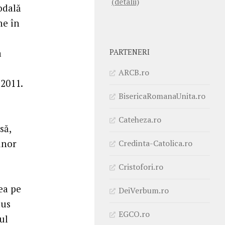
(detalii)
odală
ne în
a
PARTENERI
ARCB.ro
 2011.
BisericaRomanaUnita.ro
Cateheza.ro
să,
unor
Credinta-Catolica.ro
Cristofori.ro
ea pe
DeiVerbum.ro
dus
EGCO.ro
ul