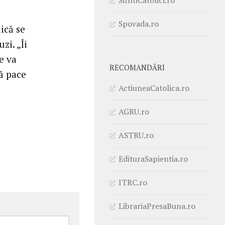
Spovada.ro
ică se
zi. „Îi
e va
RECOMANDĂRI
ă pace
ActiuneaCatolica.ro
AGRU.ro
ASTRU.ro
EdituraSapientia.ro
ITRC.ro
LibrariaPresaBuna.ro