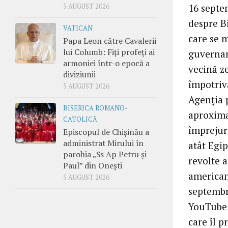
16 septe
5 AUGUST 2026
despre B
VATICAN
care se 
Papa Leon către Cavalerii
lui Columb: Fiți profeți ai
guvernam
armoniei într-o epocă a
vecină ze
diviziunii
împotriv
5 AUGUST 2026
Agenţia 
BISERICA ROMANO-
aproximat
CATOLICĂ
împrejuri
Episcopul de Chișinău a
administrat Mirului în
atât Egip
parohia „Ss Ap Petru și
revolte 
Paul” din Onești
american
5 AUGUST 2026
septembr
YouTube 
care îl 