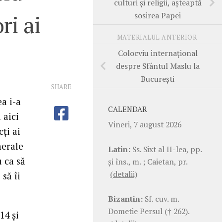
culturi şi religii, aşteaptă
sosirea Papei
ri ai
MATERIALUL ANTERIOR
Colocviu internaţional
despre Sfântul Maslu la
Bucureşti
SHARE
a i-a
CALENDAR
 aici
Vineri, 7 august 2026
cţi ai
nerale
Latin:
Ss. Sixt al II-lea, pp.
 ca să
şi îns., m. ; Caietan, pr.
(detalii)
 să îi
Bizantin:
Sf. cuv. m.
Dometie Persul († 262).
14 şi