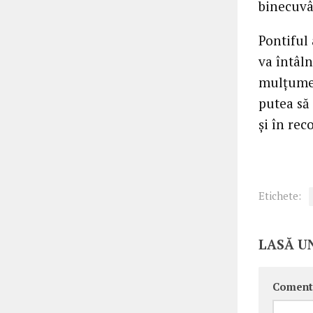
binecuvâ
Pontiful 
va întâln
mulţumes
putea să
şi în rec
Etichete:
LASĂ U
Coment