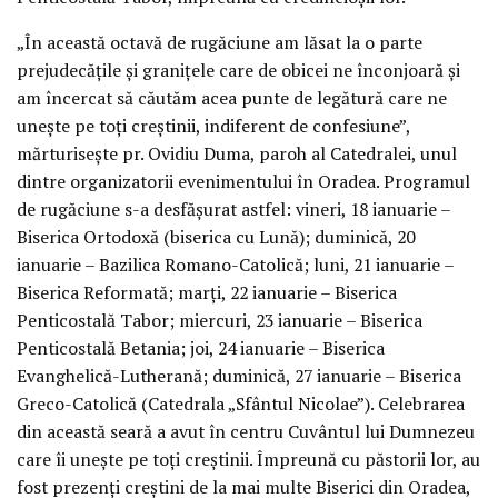
„În această octavă de rugăciune am lăsat la o parte
prejudecăţile şi graniţele care de obicei ne înconjoară şi
am încercat să căutăm acea punte de legătură care ne
uneşte pe toţi creştinii, indiferent de confesiune”,
mărturiseşte pr. Ovidiu Duma, paroh al Catedralei, unul
dintre organizatorii evenimentului în Oradea. Programul
de rugăciune s-a desfăşurat astfel: vineri, 18 ianuarie –
Biserica Ortodoxă (biserica cu Lună); duminică, 20
ianuarie – Bazilica Romano-Catolică; luni, 21 ianuarie –
Biserica Reformată; marţi, 22 ianuarie – Biserica
Penticostală Tabor; miercuri, 23 ianuarie – Biserica
Penticostală Betania; joi, 24 ianuarie – Biserica
Evanghelică-Lutherană; duminică, 27 ianuarie – Biserica
Greco-Catolică (Catedrala „Sfântul Nicolae”). Celebrarea
din această seară a avut în centru Cuvântul lui Dumnezeu
care îi uneşte pe toţi creştinii. Împreună cu păstorii lor, au
fost prezenţi creştini de la mai multe Biserici din Oradea,