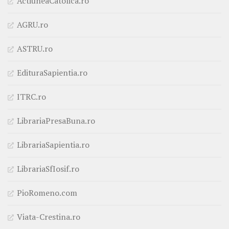
ActiuneaCatolica.ro
AGRU.ro
ASTRU.ro
EdituraSapientia.ro
ITRC.ro
LibrariaPresaBuna.ro
LibrariaSapientia.ro
LibrariaSfIosif.ro
PioRomeno.com
Viata-Crestina.ro