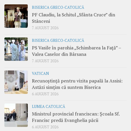
BISERICA GRECO-CATOLICĂ
PF Claudiu, la Schitul „Sfânta Cruce” din
Stânceni
7 AUGUST 2026
BISERICA GRECO-CATOLICĂ
PS Vasile în parohia „Schimbarea la Față” –
Valea Caselor din Bârsana
7 AUGUST 2026
VATICAN
Recunoștință pentru vizita papală la Assisi:
Astăzi simțim că suntem Biserica
6 AUGUST 2026
LUMEA CATOLICĂ
Ministrul provincial franciscan: Școala Sf.
Francisc predă Evanghelia păcii
6 AUGUST 2026