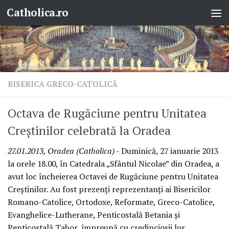
Catholica.ro
Skip to content
BISERICA GRECO-CATOLICĂ
Octava de Rugăciune pentru Unitatea
Creştinilor celebrată la Oradea
27.01.2013, Oradea (Catholica)
- Duminică, 27 ianuarie 2013
la orele 18.00, în Catedrala „Sfântul Nicolae” din Oradea, a
avut loc încheierea Octavei de Rugăciune pentru Unitatea
Creştinilor. Au fost prezenţi reprezentanţi ai Bisericilor
Romano-Catolice, Ortodoxe, Reformate, Greco-Catolice,
Evanghelice-Lutherane, Penticostală Betania şi
Penticostală Tabor, împreună cu credincioşii lor.