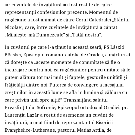
iar cuvintele de învăţătură au fost rostite de către
reprezentanţii confesiunilor prezente. Momentul de
rugăciune a fost animat de către Corul Catedralei „Sfântul
Nicolae”, care, între cuvintele de învăţătură a cântat
„Miluieşte-mă Dumnezeule” şi „Tatăl nostru”.
În cuvântul pe care l-a ţinut în această seară, PS László
Böcskei, Episcopul romano-catolic de Oradea, a mărturisit
că doreşte ca „aceste momente de comunitate să fie o
încurajare pentru noi, ca rugăciunilor pentru unitate să le
putem alătura tot mai mult şi faptele, gesturile unităţii şi
frăţietăţii dintre noi. Puterea de convingere a mesajului
creştinilor în această lume se află în lumina şi căldura cu
care privim unii spre alţii!” Transmiţând salutul
Preasfinţitului Sofronie, Episcopul ortodox al Oradiei, pr.
Laurenţiu Lazăr a rostit de asemenea un cuvânt de
învăţătură, urmat fiind de reprezentantul Bisericii
Evanghelice-Lutherane, pastorul Matias Attila, de