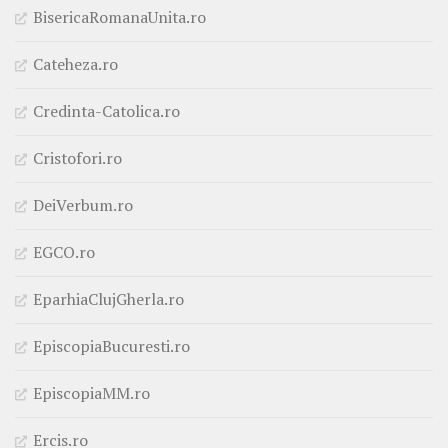
BisericaRomanaUnita.ro
Cateheza.ro
Credinta-Catolica.ro
Cristofori.ro
DeiVerbum.ro
EGCO.ro
EparhiaClujGherla.ro
EpiscopiaBucuresti.ro
EpiscopiaMM.ro
Ercis.ro