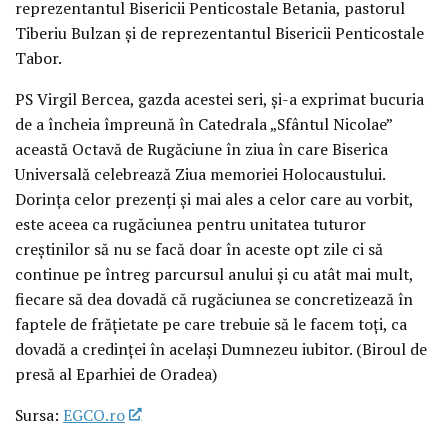
reprezentantul Bisericii Penticostale Betania, pastorul
Tiberiu Bulzan şi de reprezentantul Bisericii Penticostale
Tabor.
PS Virgil Bercea, gazda acestei seri, şi-a exprimat bucuria
de a încheia împreună în Catedrala „Sfântul Nicolae”
această Octavă de Rugăciune în ziua în care Biserica
Universală celebrează Ziua memoriei Holocaustului.
Dorinţa celor prezenţi şi mai ales a celor care au vorbit,
este aceea ca rugăciunea pentru unitatea tuturor
creştinilor să nu se facă doar în aceste opt zile ci să
continue pe întreg parcursul anului şi cu atât mai mult,
fiecare să dea dovadă că rugăciunea se concretizează în
faptele de frăţietate pe care trebuie să le facem toţi, ca
dovadă a credinţei în acelaşi Dumnezeu iubitor. (Biroul de
presă al Eparhiei de Oradea)
Sursa:
EGCO.ro