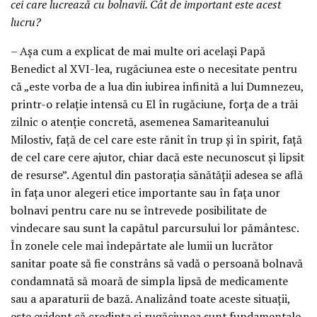
cei care lucrează cu bolnavii. Cât de important este acest
lucru?
– Aşa cum a explicat de mai multe ori acelaşi Papă
Benedict al XVI-lea, rugăciunea este o necesitate pentru
că „este vorba de a lua din iubirea infinită a lui Dumnezeu,
printr-o relaţie intensă cu El în rugăciune, forţa de a trăi
zilnic o atenţie concretă, asemenea Samariteanului
Milostiv, faţă de cel care este rănit în trup şi în spirit, faţă
de cel care cere ajutor, chiar dacă este necunoscut şi lipsit
de resurse”. Agentul din pastoraţia sănătăţii adesea se află
în faţa unor alegeri etice importante sau în faţa unor
bolnavi pentru care nu se întrevede posibilitate de
vindecare sau sunt la capătul parcursului lor pământesc.
În zonele cele mai îndepărtate ale lumii un lucrător
sanitar poate să fie constrâns să vadă o persoană bolnavă
condamnată să moară de simpla lipsă de medicamente
sau a aparaturii de bază. Analizând toate aceste situaţii,
este evident că credinţa şi rugăciunea sunt fundamentale