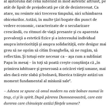
al ajutorului dat celui suferind în mod autentic altruist, pe
atât de lipsit de prejudecată pe cât de dezinteresat. Ca
atare, nu resimte nici trecerea timpului, nici schimbarea
obiceiurilor. Astăzi, în multe ţări bogate din punct de
vedere economic, caracterizate de o secularizare
crescândă, cu ritmuri de viaţă presante şi cu aparenta
prevalenţă a esteticii fizice şi a interesului individual
asupra interiorităţii şi asupra solidarităţii, este desigur mai
greu să ne oprim să citim Evanghelia, să ne rugăm, să
reflectăm. Şi totuşi este necesar ca – aşa cum a subliniat
Papa în mesaj – în toţi să poată creşte conştiinţa că „în
primirea iubitoare şi generoasă a oricărei vieţi umane, mai
ales dacă este slabă şi bolnavă, Biserica trăieşte astăzi un
moment fundamental al misiunii sale”.
– Adesea se spune că omul modern nu este bolnav numai în
trup, ci şi în spirit. După părerea Dumneavoastră, care este
durerea care chinuieşte astăzi fiinţele umane?