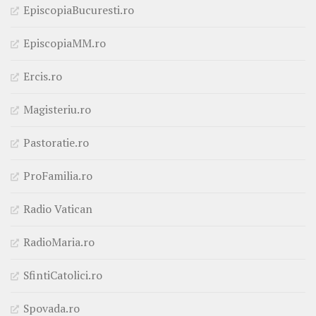
EpiscopiaBucuresti.ro
EpiscopiaMM.ro
Ercis.ro
Magisteriu.ro
Pastoratie.ro
ProFamilia.ro
Radio Vatican
RadioMaria.ro
SfintiCatolici.ro
Spovada.ro