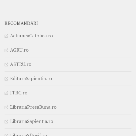
RECOMANDĂRI
ActiuneaCatolica.ro
AGRU.ro
ASTRU.ro
EdituraSapientia.ro
ITRC.ro
LibrariaPresaBuna.ro
LibrariaSapientia.ro
LibrariaSfIosif.ro