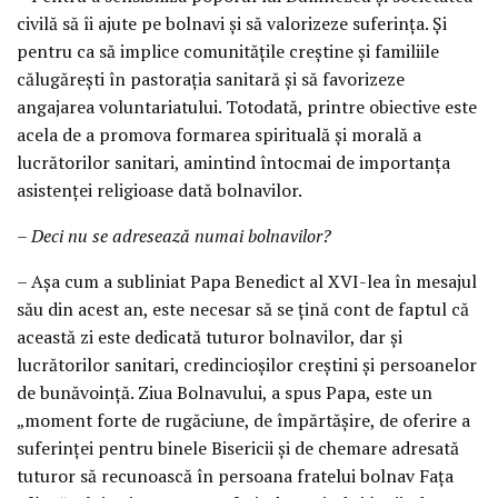
civilă să îi ajute pe bolnavi şi să valorizeze suferinţa. Şi
pentru ca să implice comunităţile creştine şi familiile
călugăreşti în pastoraţia sanitară şi să favorizeze
angajarea voluntariatului. Totodată, printre obiective este
acela de a promova formarea spirituală şi morală a
lucrătorilor sanitari, amintind întocmai de importanţa
asistenţei religioase dată bolnavilor.
– Deci nu se adresează numai bolnavilor?
– Aşa cum a subliniat Papa Benedict al XVI-lea în mesajul
său din acest an, este necesar să se ţină cont de faptul că
această zi este dedicată tuturor bolnavilor, dar şi
lucrătorilor sanitari, credincioşilor creştini şi persoanelor
de bunăvoinţă. Ziua Bolnavului, a spus Papa, este un
„moment forte de rugăciune, de împărtăşire, de oferire a
suferinţei pentru binele Bisericii şi de chemare adresată
tuturor să recunoască în persoana fratelui bolnav Faţa