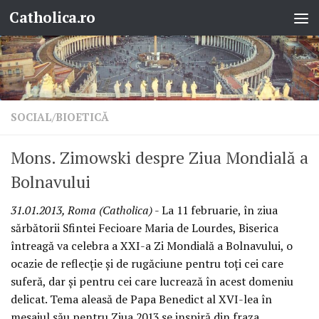
Catholica.ro
Skip to content
SOCIAL/BIOETICĂ
Mons. Zimowski despre Ziua Mondială a
Bolnavului
31.01.2013, Roma (Catholica)
- La 11 februarie, în ziua
sărbătorii Sfintei Fecioare Maria de Lourdes, Biserica
întreagă va celebra a XXI-a Zi Mondială a Bolnavului, o
ocazie de reflecţie şi de rugăciune pentru toţi cei care
suferă, dar şi pentru cei care lucrează în acest domeniu
delicat. Tema aleasă de Papa Benedict al XVI-lea în
mesajul său pentru Ziua 2013 se inspiră din fraza