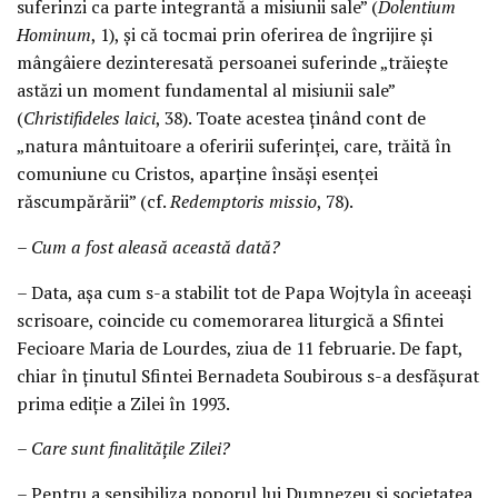
suferinzi ca parte integrantă a misiunii sale” (
Dolentium
Hominum
, 1), şi că tocmai prin oferirea de îngrijire şi
mângâiere dezinteresată persoanei suferinde „trăieşte
astăzi un moment fundamental al misiunii sale”
(
Christifideles laici
, 38). Toate acestea ţinând cont de
„natura mântuitoare a oferirii suferinţei, care, trăită în
comuniune cu Cristos, aparţine însăşi esenţei
răscumpărării” (cf.
Redemptoris missio
, 78).
– Cum a fost aleasă această dată?
– Data, aşa cum s-a stabilit tot de Papa Wojtyla în aceeaşi
scrisoare, coincide cu comemorarea liturgică a Sfintei
Fecioare Maria de Lourdes, ziua de 11 februarie. De fapt,
chiar în ţinutul Sfintei Bernadeta Soubirous s-a desfăşurat
prima ediţie a Zilei în 1993.
– Care sunt finalităţile Zilei?
– Pentru a sensibiliza poporul lui Dumnezeu şi societatea