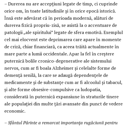
– Durerea nu are accepţiuni legate de timp, ci cuprinde
orice om, în toate latitudinile şi în orice epocă istorică.
Însă este adevărat că în perioada modernă, alături de
durerea fizică propriu-zisă, se asistă la o accentuare de
patologii „ale spiritului” legate de sfera emotivă. Exemplul
cel mai elocvent este deprimarea care apare în momente
de criză, chiar financiară, ca aceea trăită actualmente în
mare parte a lumii occidentale. Apar la fel în creştere
puternică bolile cronico-degenerative ale sistemului
nervos, cum ar fi boala Alzheimer şi celelalte forme de
demenţă senilă, la care se adaugă dependenţele de
medicamente şi de substanţe cum ar fi alcoolul şi tabacul,
şi alte forme obsesive-compulsive ca ludopatia,
considerată în puternică expansiune în straturile tinere
ale populaţiei din multe ţări avansate din punct de vedere
economic.
– Sfântul Părinte a remarcat importanţa rugăciunii pentru