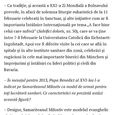
– Ca tradiţie, şi această a XXI-a Zi Mondială a Bolnavului
prevede, în afară de solemna liturgie euharistică de la 11
februarie celebrată în Sanctuar, şi alte iniţiative cum ar fi
importanta Întâlnire Internaţională pe tema „A face bine
celui care suferă” (
Salvifici doloris
, nr. 30), care se va ţine
între 7-8 februarie la Universitatea Catolică din Eichstaett-
Ingolstadt. Apoi vor fi diferite vizite la cei care se află în
spitale şi în alte institute sanitare din zonă, celebrări şi
rugăciuni în cele mai importante biserici din München şi
împrejurimi şi întâlniri cu lideri politici şi civili din
Bavaria.
– În mesajul pentru 2013, Papa Benedict al XVI-lea l-a
indicat pe Samariteanul Milostiv ca model de urmat pentru
toţi lucrătorii sanitari. Ce caracteristici ne prezintă astăzi
această figură?
– Desigur, Samariteanul Milostiv este modelul evanghelic