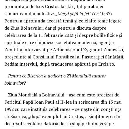
pronunţată de Isus Cristos la sfârşitul parabolei
samariteanului milostiv:
„Mergi şi fă la fel”
(
Lc
10,37).
Pentru a aprofunda această temă şi celelalte teme legate
de Ziua Bolnavului, dar şi pentru a discuta despre
celebrarea de la 11 februarie 2013 şi despre bolile fizice şi
spirituale care chinuiesc societatea modernă, agenţia
Zenit l-a intervievat pe Arhiepiscopul Zygmunt Zimowski,
preşedinte al Consiliului Pontifical al Pastoraţiei Sănătăţii.
Redăm interviul, după traducerea apărută pe Ercis.ro.
– Pentru ce Biserica a dedicat o Zi Mondială tuturor
bolnavilor?
– Ziua Mondială a Bolnavului – aşa cum este precizat de
Fericitul Papă Ioan Paul al II-lea în scrisoarea din 13 mai
1992 cu care instituia celebrarea – se naşte din conştiinţa
că Biserica, „după exemplul lui Cristos, a simţit mereu în
decursul secolelor datoria de a-i sluji pe bolnavi şi pe