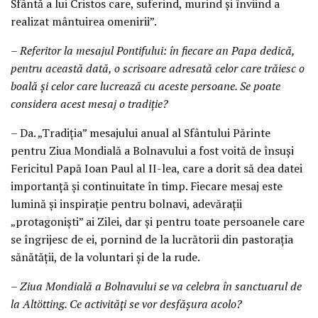
Sfântă a lui Cristos care, suferind, murind şi înviind a
realizat mântuirea omenirii”.
– Referitor la mesajul Pontifului: în fiecare an Papa dedică,
pentru această dată, o scrisoare adresată celor care trăiesc o
boală şi celor care lucrează cu aceste persoane. Se poate
considera acest mesaj o tradiţie?
– Da. „Tradiţia” mesajului anual al Sfântului Părinte
pentru Ziua Mondială a Bolnavului a fost voită de însuşi
Fericitul Papă Ioan Paul al II-lea, care a dorit să dea datei
importanţă şi continuitate în timp. Fiecare mesaj este
lumină şi inspiraţie pentru bolnavi, adevăraţii
„protagonişti” ai Zilei, dar şi pentru toate persoanele care
se îngrijesc de ei, pornind de la lucrătorii din pastoraţia
sănătăţii, de la voluntari şi de la rude.
– Ziua Mondială a Bolnavului se va celebra în sanctuarul de
la Altötting. Ce activităţi se vor desfăşura acolo?