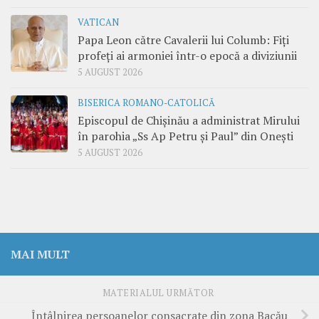
VATICAN
Papa Leon către Cavalerii lui Columb: Fiți
profeți ai armoniei într-o epocă a diviziunii
5 AUGUST 2026
BISERICA ROMANO-CATOLICĂ
Episcopul de Chișinău a administrat Mirului
în parohia „Ss Ap Petru și Paul” din Onești
5 AUGUST 2026
MAI MULT
MATERIALUL URMĂTOR
Întâlnirea persoanelor consacrate din zona Bacău