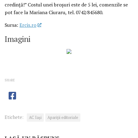
credinţă!” Costul unei broşuri este de 5 lei, comenzile se
pot face la Mariana Ciuraru, tel. 0742/845680.
Sursa:
Ercis.ro
Imagini
SHARE
Etichete:
AC Iași
Apariţii editoriale