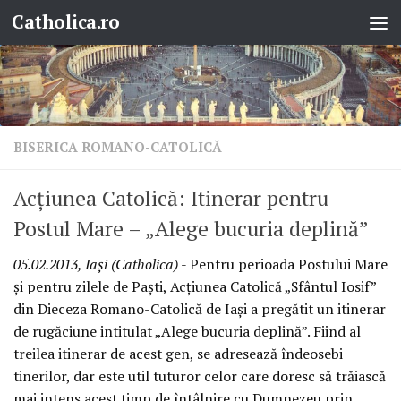
Catholica.ro
Skip to content
BISERICA ROMANO-CATOLICĂ
Acţiunea Catolică: Itinerar pentru
Postul Mare – „Alege bucuria deplină”
05.02.2013, Iaşi (Catholica)
- Pentru perioada Postului Mare
şi pentru zilele de Paşti, Acţiunea Catolică „Sfântul Iosif”
din Dieceza Romano-Catolică de Iaşi a pregătit un itinerar
de rugăciune intitulat „Alege bucuria deplină”. Fiind al
treilea itinerar de acest gen, se adresează îndeosebi
tinerilor, dar este util tuturor celor care doresc să trăiască
mai intens acest timp de întâlnire cu Dumnezeu prin