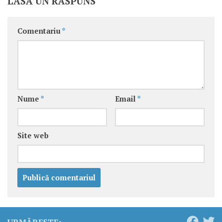
LASĂ UN RĂSPUNS
Comentariu
*
Nume
*
Email
*
Site web
URMĂREȘTE: