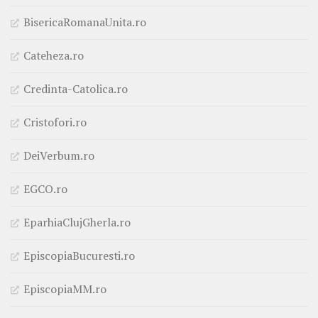
BisericaRomanaUnita.ro
Cateheza.ro
Credinta-Catolica.ro
Cristofori.ro
DeiVerbum.ro
EGCO.ro
EparhiaClujGherla.ro
EpiscopiaBucuresti.ro
EpiscopiaMM.ro