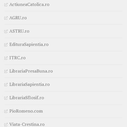
ActiuneaCatolica.ro
AGRU.ro
ASTRU.ro
EdituraSapientia.ro
ITRC.ro
LibrariaPresaBuna.ro
LibrariaSapientia.ro
LibrariaSfIosif.ro
PioRomeno.com
Viata-Crestina.ro