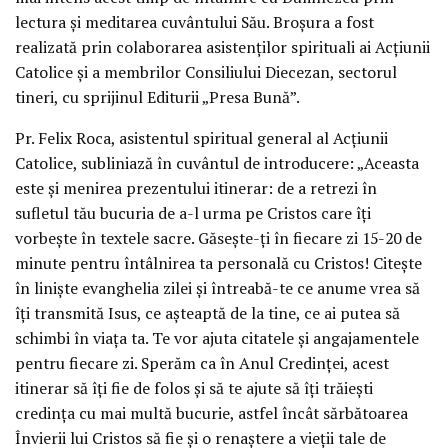
lectura şi meditarea cuvântului Său. Broşura a fost
realizată prin colaborarea asistenţilor spirituali ai Acţiunii
Catolice şi a membrilor Consiliului Diecezan, sectorul
tineri, cu sprijinul Editurii „Presa Bună”.
Pr. Felix Roca, asistentul spiritual general al Acţiunii
Catolice, subliniază în cuvântul de introducere: „Aceasta
este şi menirea prezentului itinerar: de a retrezi în
sufletul tău bucuria de a-l urma pe Cristos care îţi
vorbeşte în textele sacre. Găseşte-ţi în fiecare zi 15-20 de
minute pentru întâlnirea ta personală cu Cristos! Citeşte
în linişte evanghelia zilei şi întreabă-te ce anume vrea să
îţi transmită Isus, ce aşteaptă de la tine, ce ai putea să
schimbi în viaţa ta. Te vor ajuta citatele şi angajamentele
pentru fiecare zi. Sperăm ca în Anul Credinţei, acest
itinerar să îţi fie de folos şi să te ajute să îţi trăieşti
credinţa cu mai multă bucurie, astfel încât sărbătoarea
Învierii lui Cristos să fie şi o renaştere a vieţii tale de