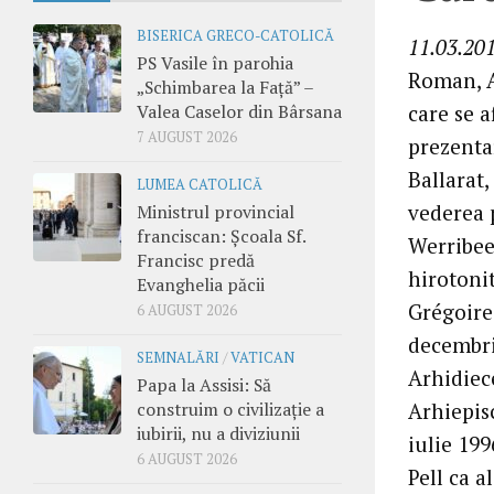
BISERICA GRECO-CATOLICĂ
11.03.201
PS Vasile în parohia
Roman, A
„Schimbarea la Față” –
Valea Caselor din Bârsana
care se 
7 AUGUST 2026
prezenta
Ballarat,
LUMEA CATOLICĂ
vederea 
Ministrul provincial
franciscan: Școala Sf.
Werribee,
Francisc predă
hirotoni
Evanghelia păcii
Grégoire
6 AUGUST 2026
decembrie
SEMNALĂRI
/
VATICAN
Arhidiece
Papa la Assisi: Să
construim o civilizație a
Arhiepisc
iubirii, nu a diviziunii
iulie 19
6 AUGUST 2026
Pell ca a