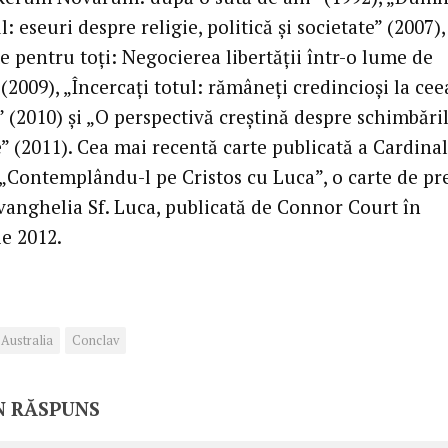
l: eseuri despre religie, politică şi societate” (2007),
e pentru toţi: Negocierea libertăţii într-o lume de
 (2009), „Încercaţi totul: rămâneţi credincioşi la cee
 (2010) şi „O perspectivă creştină despre schimbări
” (2011). Cea mai recentă carte publicată a Cardina
 „Contemplându-l pe Cristos cu Luca”, o carte de pr
vanghelia Sf. Luca, publicată de Connor Court în
e 2012.
Australia
Conclav
N RĂSPUNS