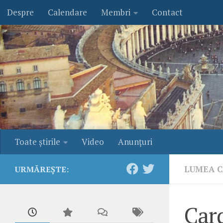
Despre
Calendare
Membri
Contact
Skip to content
Toate ştirile
Video
Anunţuri
LUMEA C
URMĂREȘTE:
Card