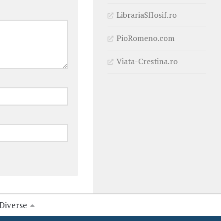
LibrariaSfIosif.ro
PioRomeno.com
Viata-Crestina.ro
Diverse