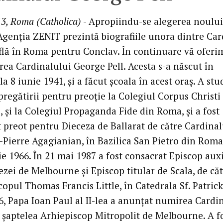
3, Roma (Catholica)
- Apropiindu-se alegerea noului
genţia ZENIT prezintă biografiile unora dintre Car
află în Roma pentru Conclav. În continuare vă oferi
rea Cardinalului George Pell. Acesta s-a născut în
 la 8 iunie 1941, şi a făcut şcoala în acest oraş. A stu
pregătirii pentru preoţie la Colegiul Corpus Christi
 şi la Colegiul Propaganda Fide din Roma, şi a fost
t preot pentru Dieceza de Ballarat de către Cardinal
-Pierre Agagianian, în Bazilica San Pietro din Roma,
 1966. În 21 mai 1987 a fost consacrat Episcop auxi
zei de Melbourne şi Episcop titular de Scala, de că
opul Thomas Francis Little, în Catedrala Sf. Patrick
96, Papa Ioan Paul al II-lea a anunţat numirea Cardi
l şaptelea Arhiepiscop Mitropolit de Melbourne. A f