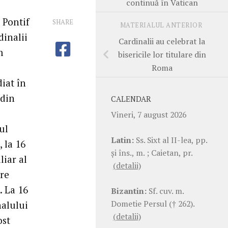
continuă în Vatican
 Pontif
SHARE
MATERIALUL ANTERIOR
dinalii
Cardinalii au celebrat la
m
bisericile lor titulare din
Roma
diat în
 din
CALENDAR
Vineri, 7 august 2026
ul
Latin:
Ss. Sixt al II-lea, pp.
 la 16
şi îns., m. ; Caietan, pr.
liar al
(detalii)
tre
. La 16
Bizantin:
Sf. cuv. m.
Dometie Persul († 262).
nalului
(detalii)
ost