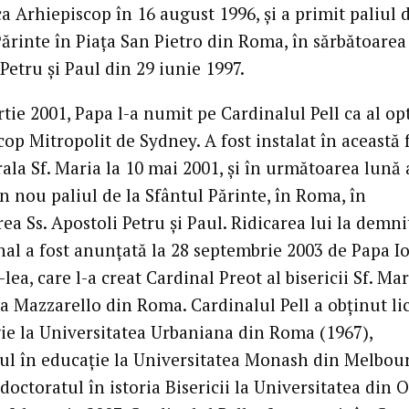
ca Arhiepiscop în 16 august 1996, şi a primit paliul d
ărinte în Piaţa San Pietro din Roma, în sărbătoarea 
Petru şi Paul din 29 iunie 1997.
tie 2001, Papa l-a numit pe Cardinalul Pell ca al op
op Mitropolit de Sydney. A fost instalat în această 
ala Sf. Maria la 10 mai 2001, şi în următoarea lună 
n nou paliul de la Sfântul Părinte, în Roma, în
ea Ss. Apostoli Petru şi Paul. Ridicarea lui la demni
nal a fost anunţată la 28 septembrie 2003 de Papa I
I-lea, care l-a creat Cardinal Preot al bisericii Sf. Ma
 Mazzarello din Roma. Cardinalul Pell a obţinut li
gie la Universitatea Urbaniana din Roma (1967),
ul în educaţie la Universitatea Monash din Melbou
 doctoratul în istoria Bisericii la Universitatea din 