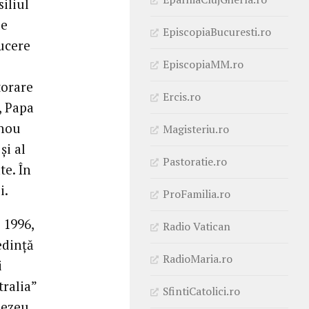
siliul
le
EpiscopiaBucuresti.ro
ucere
EpiscopiaMM.ro
torare
Ercis.ro
, Papa
 nou
Magisteriu.ro
şi al
Pastoratie.ro
te. În
i.
ProFamilia.ro
 1996,
Radio Vatican
edinţă
RadioMaria.ro
i
tralia”
SfintiCatolici.ro
nezeu