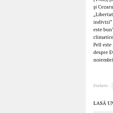
şi Cezaru
„Libertat
indivizi”
este bun”
climatice
Pell este
despre E
noiembri
Etichete:
LASĂ U