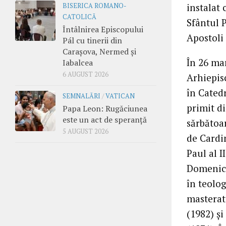
instalat 
BISERICA ROMANO-
CATOLICĂ
Sfântul P
Întâlnirea Episcopului
Apostoli 
Pál cu tinerii din
Carașova, Nermed și
În 26 mar
Iabalcea
6 AUGUST 2026
Arhiepisc
în Catedr
SEMNALĂRI
/
VATICAN
primit di
Papa Leon: Rugăciunea
este un act de speranță
sărbătoar
5 AUGUST 2026
de Cardi
Paul al I
Domenica
în teolo
masterat
(1982) şi