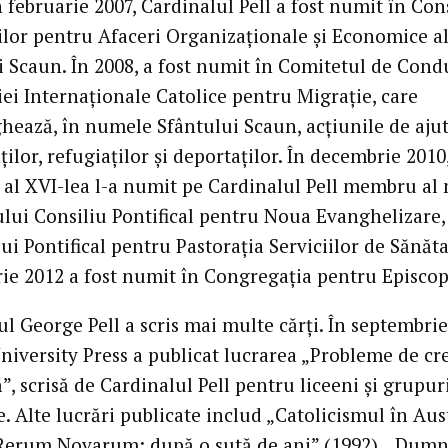
n februarie 2007, Cardinalul Pell a fost numit în Con
ilor pentru Afaceri Organizaţionale şi Economice a
i Scaun. În 2008, a fost numit în Comitetul de Cond
iei Internaţionale Catolice pentru Migraţie, care
hează, în numele Sfântului Scaun, acţiunile de aju
ilor, refugiaţilor şi deportaţilor. În decembrie 2010
 al XVI-lea l-a numit pe Cardinalul Pell membru al
ului Consiliu Pontifical pentru Noua Evanghelizare, 
ui Pontifical pentru Pastoraţia Serviciilor de Sănăta
ie 2012 a fost numit în Congregaţia pentru Episcop
l George Pell a scris mai multe cărţi. În septembrie
niversity Press a publicat lucrarea „Probleme de cr
”, scrisă de Cardinalul Pell pentru liceeni şi grupur
. Alte lucrări publicate includ „Catolicismul în Aus
„Rerum Novarum: după o sută de ani” (1992), „Dum