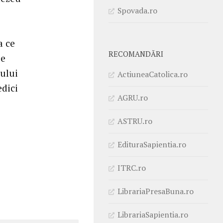
Spovada.ro
a ce
RECOMANDĂRI
le
lului
ActiuneaCatolica.ro
edici
AGRU.ro
ASTRU.ro
EdituraSapientia.ro
ITRC.ro
LibrariaPresaBuna.ro
LibrariaSapientia.ro