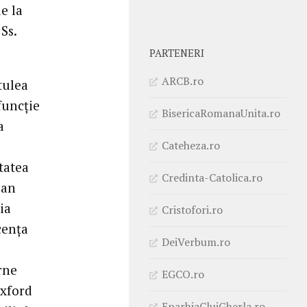
e la
Ss.
PARTENERI
ARCB.ro
tulea
funcţie
BisericaRomanaUnita.ro
a
Cateheza.ro
tatea
Credinta-Catolica.ro
oan
ria
Cristofori.ro
cenţa
DeiVerbum.ro
rne
EGCO.ro
Oxford
EparhiaClujGherla.ro