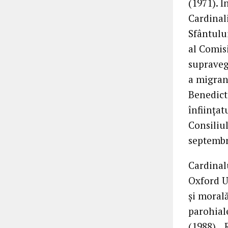
(1971). Î
Cardinal
Sfântulu
al Comis
supraveg
a migranţ
Benedict
înfiinţat
Consiliul
septembr
Cardinalu
Oxford U
şi morală
parohiale
(1988), 