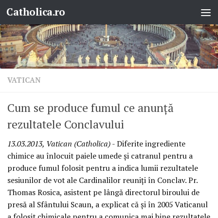
Catholica.ro
Skip to content
VATICAN
Cum se produce fumul ce anunţă
rezultatele Conclavului
13.03.2013, Vatican (Catholica)
- Diferite ingrediente
chimice au înlocuit paiele umede şi catranul pentru a
produce fumul folosit pentru a indica lumii rezultatele
sesiunilor de vot ale Cardinalilor reuniţi în Conclav. Pr.
Thomas Rosica, asistent pe lângă directorul biroului de
presă al Sfântului Scaun, a explicat că şi în 2005 Vaticanul
a folosit chimicale pentru a comunica mai bine rezultatele