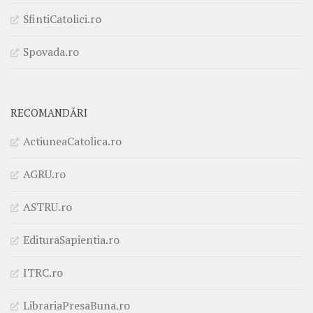
SfintiCatolici.ro
Spovada.ro
RECOMANDĂRI
ActiuneaCatolica.ro
AGRU.ro
ASTRU.ro
EdituraSapientia.ro
ITRC.ro
LibrariaPresaBuna.ro