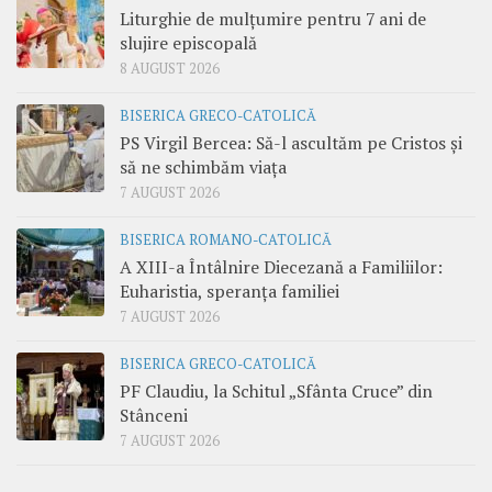
Liturghie de mulțumire pentru 7 ani de
slujire episcopală
8 AUGUST 2026
BISERICA GRECO-CATOLICĂ
PS Virgil Bercea: Să-l ascultăm pe Cristos și
să ne schimbăm viața
7 AUGUST 2026
BISERICA ROMANO-CATOLICĂ
A XIII-a Întâlnire Diecezană a Familiilor:
Euharistia, speranța familiei
7 AUGUST 2026
BISERICA GRECO-CATOLICĂ
PF Claudiu, la Schitul „Sfânta Cruce” din
Stânceni
7 AUGUST 2026