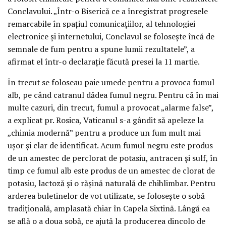
Conclavului. „Într-o Biserică ce a înregistrat progresele
remarcabile în spaţiul comunicaţiilor, al tehnologiei
electronice şi internetului, Conclavul se foloseşte încă de
semnale de fum pentru a spune lumii rezultatele”, a
afirmat el într-o declaraţie făcută presei la 11 martie.
În trecut se foloseau paie umede pentru a provoca fumul
alb, pe când catranul dădea fumul negru. Pentru că în mai
multe cazuri, din trecut, fumul a provocat „alarme false”,
a explicat pr. Rosica, Vaticanul s-a gândit să apeleze la
„chimia modernă” pentru a produce un fum mult mai
uşor şi clar de identificat. Acum fumul negru este produs
de un amestec de perclorat de potasiu, antracen şi sulf, în
timp ce fumul alb este produs de un amestec de clorat de
potasiu, lactoză şi o răşină naturală de chihlimbar. Pentru
arderea buletinelor de vot utilizate, se foloseşte o sobă
tradiţională, amplasată chiar în Capela Sixtină. Lângă ea
se află o a doua sobă, ce ajută la producerea dincolo de