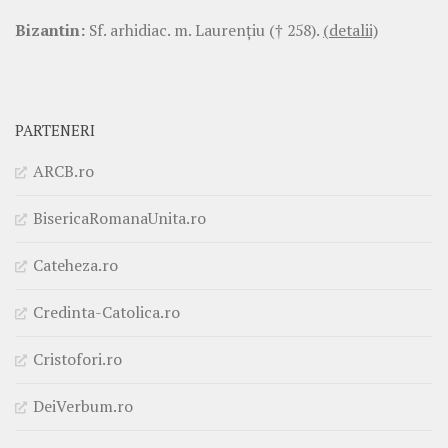
Bizantin:
Sf. arhidiac. m. Laurenţiu († 258).
(detalii)
PARTENERI
ARCB.ro
BisericaRomanaUnita.ro
Cateheza.ro
Credinta-Catolica.ro
Cristofori.ro
DeiVerbum.ro