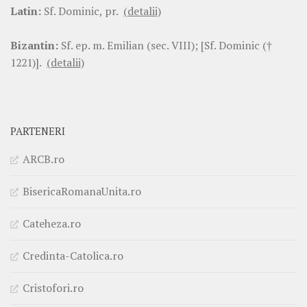
Latin:
Sf. Dominic, pr.
(detalii)
Bizantin:
Sf. ep. m. Emilian (sec. VIII); [Sf. Dominic (†
1221)].
(detalii)
PARTENERI
ARCB.ro
BisericaRomanaUnita.ro
Cateheza.ro
Credinta-Catolica.ro
Cristofori.ro