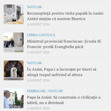
VATICAN
Recunoștință pentru vizita papală la Assisi:
Astăzi simțim că suntem Biserica
6 AUGUST 2026
LUMEA CATOLICĂ
Ministrul provincial franciscan: Școala Sf.
Francisc predă Evanghelia păcii
6 AUGUST 2026
VATICAN
În Assisi, Papa i-a încurajat pe tineri să
atingă trupul suferind al altora
6 AUGUST 2026
SEMNALĂRI
/
VATICAN
Papa la Assisi: Să construim o civilizație a
iubirii, nu a diviziunii
6 AUGUST 2026