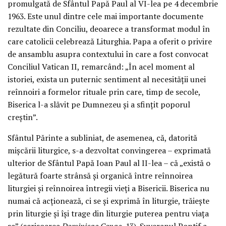
promulgată de Sfântul Papă Paul al VI-lea pe 4 decembrie
1963. Este unul dintre cele mai importante documente
rezultate din Conciliu, deoarece a transformat modul în
care catolicii celebrează Liturghia. Papa a oferit o privire
de ansamblu asupra contextului în care a fost convocat
Conciliul Vatican II, remarcând: „În acel moment al
istoriei, exista un puternic sentiment al necesității unei
reînnoiri a formelor rituale prin care, timp de secole,
Biserica l-a slăvit pe Dumnezeu și a sfințit poporul
creștin”.
Sfântul Părinte a subliniat, de asemenea, că, datorită
mișcării liturgice, s-a dezvoltat convingerea – exprimată
ulterior de Sfântul Papă Ioan Paul al II-lea – că „există o
legătură foarte strânsă și organică între reînnoirea
liturgiei și reînnoirea întregii vieți a Bisericii. Biserica nu
numai că acționează, ci se și exprimă în liturgie, trăiește
prin liturgie și își trage din liturgie puterea pentru viața
sa” (scrisoarea
Dominicae Cenae
, 13). Suveranul Pontif a