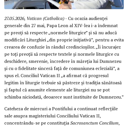
27.05.2026, Vatican (Catholica)
- Cu ocazia audienței
generale din 27 mai, Papa Leon al XIV-lea i-a îndemnat
pe preoți să respecte „normele liturgice” și să nu aducă
modificări Liturghiei „din proprie inițiativă”, pentru a evita
crearea de confuzie în rândul credincioșilor. „Îi încurajez
pe toți preoții să respecte textele și normele liturgice cu
deschidere, smerenie, încredere în măreția lui Dumnezeu
și cu o fidelitate sinceră față de comuniunea eclezială”, a
spus el. Conciliul Vatican II „a afirmat că progresul
legitim în liturgie trebuie să păstreze și tradiția sănătoasă
și faptul că anumite elemente ale liturgiei nu se pot
schimba niciodată, deoarece sunt instituite de Dumnezeu.”
Cateheza de miercuri a Pontifului a continuat reflecțiile
sale asupra magisteriului Conciliului Vatican II,
concentrându-se pe constituția
Sacrosanctum Concilium
,