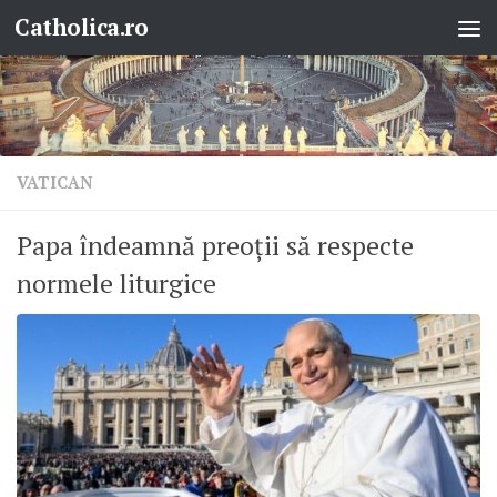
Catholica.ro
Skip to content
VATICAN
Papa îndeamnă preoții să respecte
normele liturgice