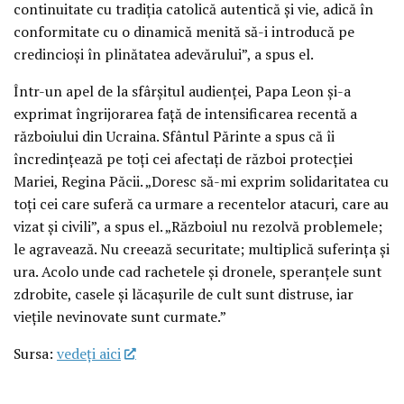
continuitate cu tradiția catolică autentică și vie, adică în
conformitate cu o dinamică menită să-i introducă pe
credincioși în plinătatea adevărului”, a spus el.
Într-un apel de la sfârșitul audienței, Papa Leon și-a
exprimat îngrijorarea față de intensificarea recentă a
războiului din Ucraina. Sfântul Părinte a spus că îi
încredințează pe toți cei afectați de război protecției
Mariei, Regina Păcii. „Doresc să-mi exprim solidaritatea cu
toți cei care suferă ca urmare a recentelor atacuri, care au
vizat și civili”, a spus el. „Războiul nu rezolvă problemele;
le agravează. Nu creează securitate; multiplică suferința și
ura. Acolo unde cad rachetele și dronele, speranțele sunt
zdrobite, casele și lăcașurile de cult sunt distruse, iar
viețile nevinovate sunt curmate.”
Sursa:
vedeţi aici