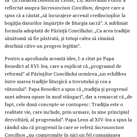
reflectat asupra
Sacrosanctum Concilium
, despre care a
spus că a căutat „să încurajeze accesul credincioșilor la
bogăția darurilor împărțite de liturgia sacră”. A subliniat
formula adoptată de Părinții Conciliului: „Ca acea tradiție
sănătoasă să fie păstrată, și totuși calea să rămână
deschisă către un progres legitim”.
Pentru a aprofunda această idee, l-a citat pe Papa
Benedict al XVI-lea, care a explicat că „programul de
reformă” al Părinților Conciliului urmărea „un echilibru
între marea tradiție liturgică a trecutului și cea a
viitorului”. Papa Benedict a spus că „tradiția și progresul
sunt adesea opuse în mod stângaci”, dar a remarcat că „de
fapt, cele două concepte se contopesc: Tradiția este o
realitate vie, care include, prin urmare, în sine principiul
dezvoltării, al progresului”. Papa Leon al XIV-lea a spus la
rândul său că progresul la care se referă
Sacrosanctum
Concilium
„nu compromite în nici un fel comuniunea