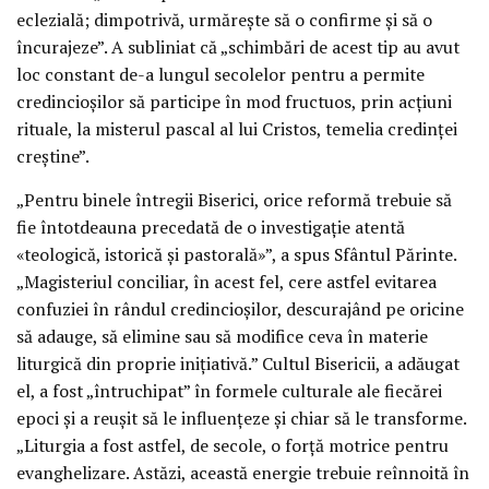
eclezială; dimpotrivă, urmărește să o confirme și să o
încurajeze”. A subliniat că „schimbări de acest tip au avut
loc constant de-a lungul secolelor pentru a permite
credincioșilor să participe în mod fructuos, prin acțiuni
rituale, la misterul pascal al lui Cristos, temelia credinței
creștine”.
„Pentru binele întregii Biserici, orice reformă trebuie să
fie întotdeauna precedată de o investigație atentă
«teologică, istorică și pastorală»”, a spus Sfântul Părinte.
„Magisteriul conciliar, în acest fel, cere astfel evitarea
confuziei în rândul credincioșilor, descurajând pe oricine
să adauge, să elimine sau să modifice ceva în materie
liturgică din proprie inițiativă.” Cultul Bisericii, a adăugat
el, a fost „întruchipat” în formele culturale ale fiecărei
epoci și a reușit să le influențeze și chiar să le transforme.
„Liturgia a fost astfel, de secole, o forță motrice pentru
evanghelizare. Astăzi, această energie trebuie reînnoită în