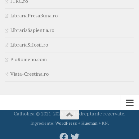
ITRC.ro
LibrariaPresaBuna.ro
LibrariaSapientia.ro
LibrariaSfIosif.ro
PioRomeno.com
Viata-Crestina.ro
Catholica © 2021-2026. Toate drepturile rezervate.
Ingrediente:
WordPress
+
Hueman
+ KN.