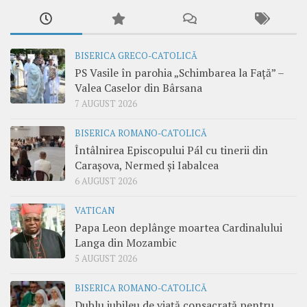
BISERICA GRECO-CATOLICĂ
PS Vasile în parohia „Schimbarea la Față” –
Valea Caselor din Bârsana
7 AUGUST 2026
BISERICA ROMANO-CATOLICĂ
Întâlnirea Episcopului Pál cu tinerii din
Carașova, Nermed și Iabalcea
6 AUGUST 2026
VATICAN
Papa Leon deplânge moartea Cardinalului
Langa din Mozambic
5 AUGUST 2026
BISERICA ROMANO-CATOLICĂ
Dublu jubileu de viață consacrată pentru