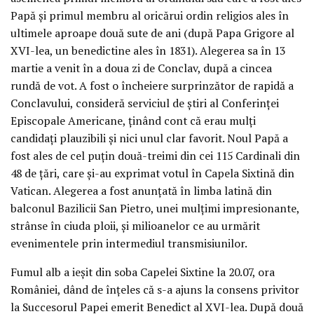
Papă şi primul membru al oricărui ordin religios ales în
ultimele aproape două sute de ani (după Papa Grigore al
XVI-lea, un benedictine ales în 1831). Alegerea sa în 13
martie a venit în a doua zi de Conclav, după a cincea
rundă de vot. A fost o încheiere surprinzător de rapidă a
Conclavului, consideră serviciul de ştiri al Conferinţei
Episcopale Americane, ţinând cont că erau mulţi
candidaţi plauzibili şi nici unul clar favorit. Noul Papă a
fost ales de cel puţin două-treimi din cei 115 Cardinali din
48 de ţări, care şi-au exprimat votul în Capela Sixtină din
Vatican. Alegerea a fost anunţată în limba latină din
balconul Bazilicii San Pietro, unei mulţimi impresionante,
strânse în ciuda ploii, şi milioanelor ce au urmărit
evenimentele prin intermediul transmisiunilor.
Fumul alb a ieşit din soba Capelei Sixtine la 20.07, ora
României, dând de înţeles că s-a ajuns la consens privitor
la Succesorul Papei emerit Benedict al XVI-lea. După două