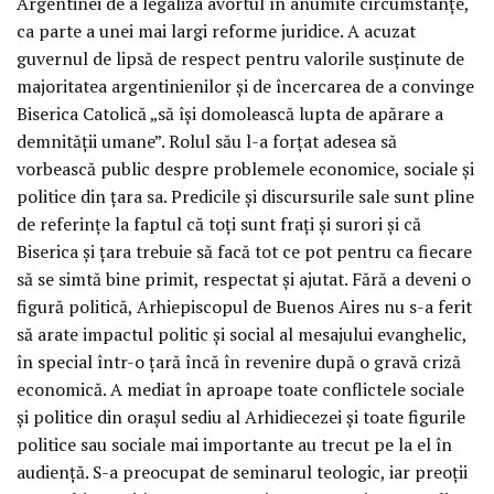
Argentinei de a legaliza avortul în anumite circumstanţe,
ca parte a unei mai largi reforme juridice. A acuzat
guvernul de lipsă de respect pentru valorile susţinute de
majoritatea argentinienilor şi de încercarea de a convinge
Biserica Catolică „să îşi domolească lupta de apărare a
demnităţii umane”. Rolul său l-a forţat adesea să
vorbească public despre problemele economice, sociale şi
politice din ţara sa. Predicile şi discursurile sale sunt pline
de referinţe la faptul că toţi sunt fraţi şi surori şi că
Biserica şi ţara trebuie să facă tot ce pot pentru ca fiecare
să se simtă bine primit, respectat şi ajutat. Fără a deveni o
figură politică, Arhiepiscopul de Buenos Aires nu s-a ferit
să arate impactul politic şi social al mesajului evanghelic,
în special într-o ţară încă în revenire după o gravă criză
economică. A mediat în aproape toate conflictele sociale
şi politice din oraşul sediu al Arhidiecezei şi toate figurile
politice sau sociale mai importante au trecut pe la el în
audienţă. S-a preocupat de seminarul teologic, iar preoţii