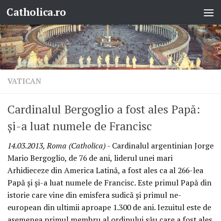
Catholica.ro
Skip to content
VATICAN
Cardinalul Bergoglio a fost ales Papă:
şi-a luat numele de Francisc
14.03.2013, Roma (Catholica)
- Cardinalul argentinian Jorge
Mario Bergoglio, de 76 de ani, liderul unei mari
Arhidieceze din America Latină, a fost ales ca al 266-lea
Papă şi şi-a luat numele de Francisc. Este primul Papă din
istorie care vine din emisfera sudică şi primul ne-
european din ultimii aproape 1.300 de ani. Iezuitul este de
asemenea primul membru al ordinului său care a fost ales