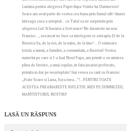
Lumina pentru alegerea Papei dupa Vointa lui Dumnezeu!
Seara am avut parte de vestea cea buna prin fumul alb! Atunci
intreaga casa a asteptat… ca Tatal sa ne surprinda prin
alegerea Lui! Si bucuria a fost mare! Ne daruieste un nou
Francisc…, asa incat ne face sa intelegem ce asteapta El de la
Biserica Sa, de la noi, de la mine, de la tine! … O reinnoire
totala a inimii, a familiei, a comunitatii, a Bisericii! Vestea
numelui pe care si l-a luat Noul Papa, am primit-o cu uimirea
plina de fericire, a unui copilas, in fata jucariei preferate,
primita in dar pe neasteptate! Imi venea sa cant cu Francisc
„Frate Soare si Luna, Sora mea…”!…PENTRU TOATE
ACESTEA PREAMARESTE SUFLETUL MEU PE DUMNEZEU,
MANTUITORUL NOSTRU!
LASĂ UN RĂSPUNS