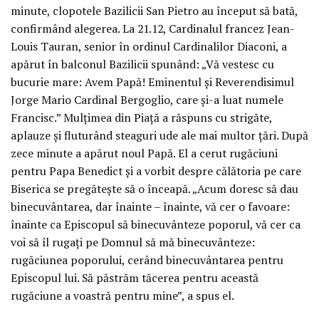
minute, clopotele Bazilicii San Pietro au început să bată,
confirmând alegerea. La 21.12, Cardinalul francez Jean-
Louis Tauran, senior în ordinul Cardinalilor Diaconi, a
apărut în balconul Bazilicii spunând: „Vă vestesc cu
bucurie mare: Avem Papă! Eminentul şi Reverendisimul
Jorge Mario Cardinal Bergoglio, care şi-a luat numele
Francisc.” Mulţimea din Piaţă a răspuns cu strigăte,
aplauze şi fluturând steaguri ude ale mai multor ţări. După
zece minute a apărut noul Papă. El a cerut rugăciuni
pentru Papa Benedict şi a vorbit despre călătoria pe care
Biserica se pregăteşte să o înceapă. „Acum doresc să dau
binecuvântarea, dar înainte – înainte, vă cer o favoare:
înainte ca Episcopul să binecuvânteze poporul, vă cer ca
voi să îl rugaţi pe Domnul să mă binecuvânteze:
rugăciunea poporului, cerând binecuvântarea pentru
Episcopul lui. Să păstrăm tăcerea pentru această
rugăciune a voastră pentru mine”, a spus el.