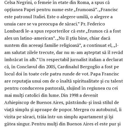
Celsa Negrini, o femeie în etate din Roma, a spus că
opţiunea Papei pentru nume este „frumoasă”. „Francisc
este patronul Italiei. Este o alegere umilă, o alegere a
unuia care se va preocupa de săraci.” Pr. Federico
Lombardi le-a spus reporterilor că este „frumos că a fost
ales un latino-american”. „Nu îl ştiu bine, chiar dacă
suntem din aceeaşi familie religioasă”, a continuat el, „l-
am salutat zilele trecute, dar nu m-am aşteptat să îl revăd
îmbrăcat în alb.” Un respectabil jurnalist italian a declarat
că, în Conclavul din 2005, Cardinalul Bergoglio a fost pe
locul doi în toate cele patru runde de vot. Papa Francisc
are reputaţia unui om de o înaltă spiritualitate şi cu talent
pentru conducerea pastorală, slujind în regiunea cu cei
mai mulţi catolici din lume. Din 1998 a devenit
Arhiepiscop de Buenos Aires, păstrându-şi însă stilul de
viaţă simplu şi aproape de popor. Mergea cu autobuzul, îi
vizita pe săraci, trăia într-un simplu apartament şi îşi
gătea singur. Pentru mulţi din Buenos Aires el este pur şi