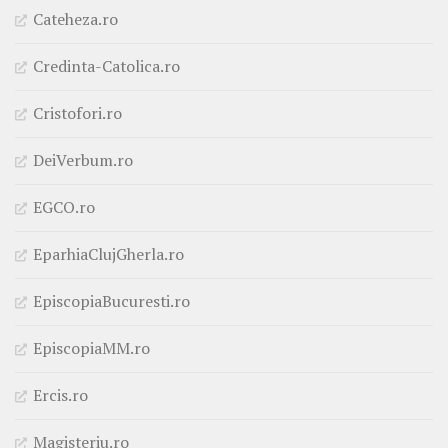
Cateheza.ro
Credinta-Catolica.ro
Cristofori.ro
DeiVerbum.ro
EGCO.ro
EparhiaClujGherla.ro
EpiscopiaBucuresti.ro
EpiscopiaMM.ro
Ercis.ro
Magisteriu.ro