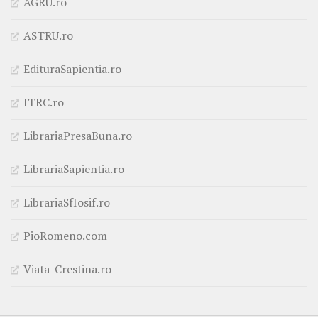
AGRU.ro
ASTRU.ro
EdituraSapientia.ro
ITRC.ro
LibrariaPresaBuna.ro
LibrariaSapientia.ro
LibrariaSfIosif.ro
PioRomeno.com
Viata-Crestina.ro