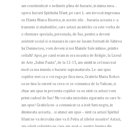
am constientizat o neliniste plina de bucurie, in inima mea…
opera lucrarii Spiritului Sfant, pe care L-am invocat impreuna
cu Sfanta Maica Biserica, in aceste zile… bucuria aceasta s-a
transmis si studentilor, care astazi au inteles ca este vorba de
o chemare speciala, personala, de Sus, pentru a deveni
asistent social si-n masura in care ne lasam formati de Iubirea
lui Dumnezeu, vom deveni si noi Mainile Sale intinse, printre
ceilalti! Apoi, pe cand eram in ora noastra de Religie, la Liceul
de Arte „Sabin Pauta”, de la 12-13, am simtit in cel mai real
mod ca ma inunda o bucurie supranaturala. Le-am spus
copiilor mei ca o voi ruga pe fiica mea, Gratiela Maria Bobos
sa ne tina la curent cu ceea ce se comunica de la Vatican, si
chiar am spus in prezenta copiilor ca eu simt ca astazi vom
primi cadoul de Sus! Nu voi uita niciodata siguranta cu care le-
am spus! Gratiela ne-a comunicat ca a iesit fum negru, in
dimineata aceasta… si atunci am spus – simt ca astazi Spiritul
Sfant ne va dezvalui cine va fi Petru al zilelor noastre! Astazi,
am oferit suferinta pe care am avut-o, pentru lumina din