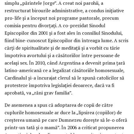
simplu „părintele Jorge”. A creat noi parohii, a
restructurat birourile administrative, a condus iniţiative
pro-life şi a început noi programe pastorale, precum
comisia pentru divorţaţi. A co-prezidat Sinodul
Episcopilor din 2001 şi a fost ales în consiliul Sinodului,
fiind bine-cunoscut Episcopilor din întreaga lume. A scris
cărţi de spiritualitate şi de meditaţii şi a vorbit cu tărie
împotriva avortului şi a căsătoriilor între persoane de
acelaşi sex. În 2010, când Argentina a devenit prima ţară
latino-americană ce a legalizat căsătoriile homosexuale,
Cardinalul şi-a încurajat clerul să le spună catolicilor să
protesteze împotriva legislaţiei deoarece, dacă va fi
aprobată, va „răni grav familia”.
De asemenea a spus că adoptarea de copii de către
cuplurile homosexuale ar duce la „lipsirea (copiilor) de
creşterea umană pe care Dumnezeu doreşte să le-o oferă
printr-un tată şi o mamă”. În 2006 a criticat propunerea