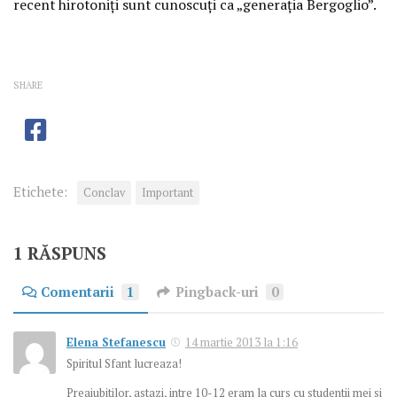
recent hirotoniţi sunt cunoscuţi ca „generaţia Bergoglio”.
SHARE
Etichete:
Conclav
Important
1 RĂSPUNS
Comentarii
1
Pingback-uri
0
Elena Stefanescu
14 martie 2013 la 1:16
Spiritul Sfant lucreaza!
Preaiubitilor, astazi, intre 10-12 eram la curs cu studentii mei si