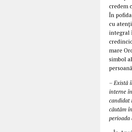
credem c
În pofida
cu atenţ
integral
credinci
mare Ordi
simbol al
persoană
– Există î
interne î
candidat 
căutăm în
perioada 