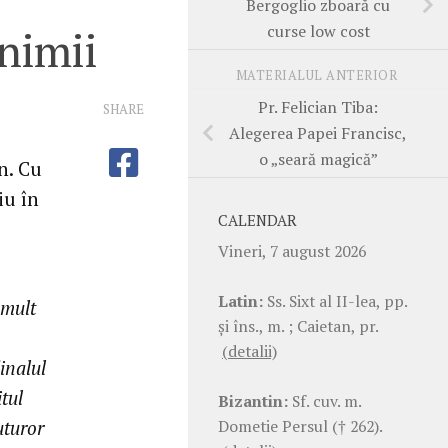
Bergoglio zboară cu
curse low cost
inimii
MATERIALUL ANTERIOR
Pr. Felician Tiba:
SHARE
Alegerea Papei Francisc,
o „seară magică”
n. Cu
iu în
CALENDAR
Vineri, 7 august 2026
Latin:
Ss. Sixt al II-lea, pp.
 mult
şi îns., m. ; Caietan, pr.
(detalii)
inalul
tul
Bizantin:
Sf. cuv. m.
Dometie Persul († 262).
uturor