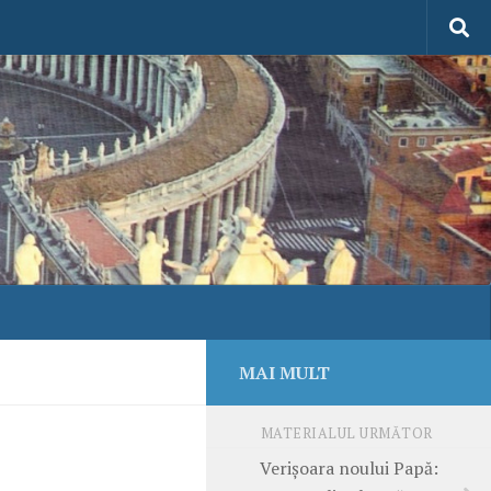
MAI MULT
MATERIALUL URMĂTOR
Verişoara noului Papă: