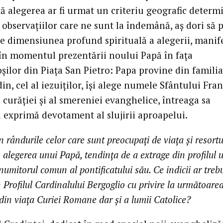
ă alegerea ar fi urmat un criteriu geografic determ
 observaţiilor care ne sunt la îndemână, aş dori să 
ie dimensiunea profund spirituală a alegerii, manif
 în momentul prezentării noului Papă în faţa
oşilor din Piaţa San Pietro: Papa provine din famili
n, cel al iezuiţilor, îşi alege numele Sfântului Fran
 curăţiei şi al smereniei evanghelice, întreaga sa
 exprimă devotament al slujirii aproapelui.
n rândurile celor care sunt preocupaţi de viaţa şi resortu
n alegerea unui Papă, tendinţa de a extrage din profilul 
numitorul comun al pontificatului său. Ce indicii ar treb
 Profilul Cardinalului Bergoglio cu privire la următoare
din viaţa Curiei Romane dar şi a lumii Catolice?