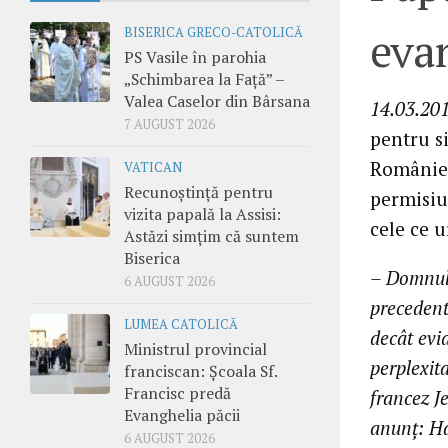
evan
BISERICA GRECO-CATOLICĂ
PS Vasile în parohia
„Schimbarea la Față” –
Valea Caselor din Bârsana
14.03.201
7 AUGUST 2026
pentru s
României
VATICAN
Recunoștință pentru
permisiun
vizita papală la Assisi:
cele ce 
Astăzi simțim că suntem
Biserica
– Domnul
6 AUGUST 2026
precedent 
LUMEA CATOLICĂ
decât evi
Ministrul provincial
perplexit
franciscan: Școala Sf.
Francisc predă
francez Je
Evanghelia păcii
anunţ: Ha
6 AUGUST 2026