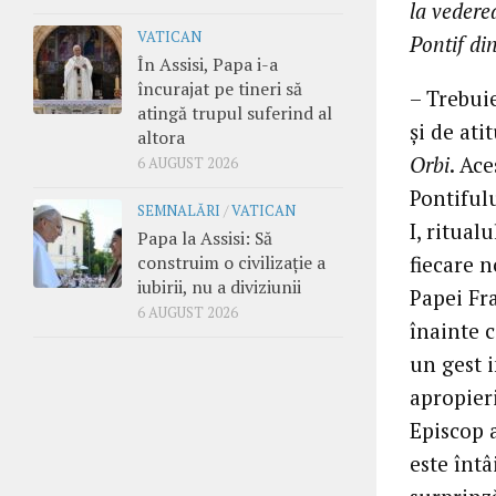
la vedere
VATICAN
Pontif di
În Assisi, Papa i-a
încurajat pe tineri să
– Trebui
atingă trupul suferind al
şi de at
altora
Orbi
. Ac
6 AUGUST 2026
Pontifulu
SEMNALĂRI
/
VATICAN
I, ritual
Papa la Assisi: Să
construim o civilizație a
fiecare 
iubirii, nu a diviziunii
Papei Fr
6 AUGUST 2026
înainte c
un gest i
apropieri
Episcop 
este întâ