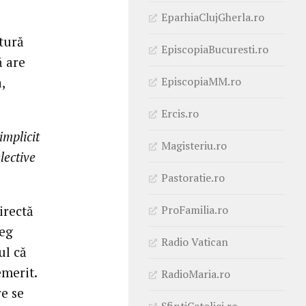
EparhiaClujGherla.ro
tură
EpiscopiaBucuresti.ro
ă are
EpiscopiaMM.ro
,
Ercis.ro
implicit
Magisteriu.ro
lective
Pastoratie.ro
ProFamilia.ro
irectă
reg
Radio Vatican
ul că
emerit.
RadioMaria.ro
re se
SfintiCatolici.ro