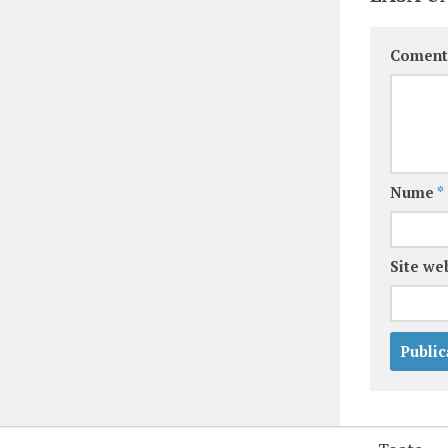
Coment
Nume
*
Site we