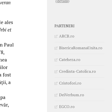
(detalii)
uveran
e ales
PARTENERI
rbi et
ARCB.ro
an Paul
BisericaRomanaUnita.ro
78,
unea
Cateheza.ro
ilor
Credinta-Catolica.ro
a fost
ţii, a
Cristofori.ro
DeiVerbum.ro
apa
evăr,
EGCO.ro