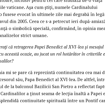
toare, inclusiv pentru cei care studiază de-o viaţă
ţile vaticane. Aşa cum ştiţi, numele Cardinalului
o fusese evocat în ultimele zile mai degrabă în legă
avul din 2005. Ceea ce s-a petrecut ieri după-amiaz
anţă o simbolică specială, confirmând, în opinia mea
analizelor strict umane.
raţi că retragerea Papei Benedict al XVI-lea şi mesajul 
u această ocazie, au jucat un rol hotărâtor în criteriile e
nalilor?
ia mi se pare că reprezintă continuitatea cea mai d
esorul său, Papa Benedict al XVI-lea. De altfel, înt
de la balconul Bazilicii San Pietro a reflectat fapt
Cardinalilor a ţinut seama de lecţia înaltă a Papei 
splendidă continuitate spirituală între un Pontif ca