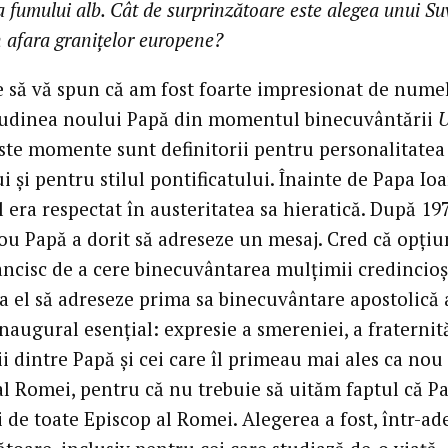
a fumului alb. Cât de surprinzătoare este alegea unui S
n afara graniţelor europene?
e să vă spun că am fost foarte impresionat de numel
itudinea noului Papă din momentul binecuvântării
U
este momente sunt definitorii pentru personalitatea
i şi pentru stilul pontificatului. Înainte de Papa Io
ul era respectat în austeritatea sa hieratică. După 19
nou Papă a dorit să adreseze un mesaj. Cred că opţi
ancisc de a cere binecuvântarea mulţimii credincioş
a el să adreseze prima sa binecuvântare apostolică 
naugural esenţial: expresie a smereniei, a fraternită
i dintre Papă şi cei care îl primeau mai ales ca nou
al Romei, pentru că nu trebuie să uităm faptul că P
i de toate Episcop al Romei. Alegerea a fost, într-ad