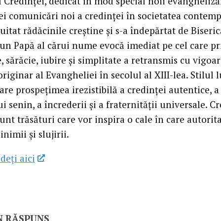
 Credinţei, dedicat în mod special noii evanghelizăr
ei comunicări noi a credinţei în societatea contem
 uitat rădăcinile creştine şi s-a îndepărtat de Biseric
s un Papă al cărui nume evocă imediat pe cel care pr
 sărăcie, iubire şi simplitate a retransmis cu vigoa
riginar al Evangheliei în secolul al XIII-lea. Stilul l
are prospeţimea irezistibilă a credinţei autentice, a
i senin, a încrederii şi a fraternităţii universale. C
unt trăsături care vor inspira o cale în care autorit
nimii şi slujirii.
deţi aici
N RĂSPUNS