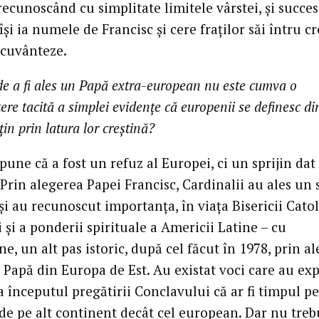
recunoscând cu simplitate limitele vârstei, şi succe
îşi ia numele de Francisc şi cere fraţilor săi întru c
ecuvânteze.
de a fi ales un Papă extra-european nu este cumva o
ere tacită a simplei evidenţe că europenii se definesc di
in prin latura lor creştină?
pune că a fost un refuz al Europei, ci un sprijin dat
Prin alegerea Papei Francisc, Cardinalii au ales un s
şi au recunoscut importanţa, în viaţa Bisericii Catol
ii şi a ponderii spirituale a Americii Latine – cu
ne, un alt pas istoric, după cel făcut în 1978, prin a
 Papă din Europa de Est. Au existat voci care au ex
a începutul pregătirii Conclavului că ar fi timpul p
de pe alt continent decât cel european. Dar nu treb