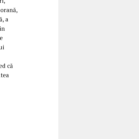
i,
porană,
ă, a
in
re
ui
red că
atea