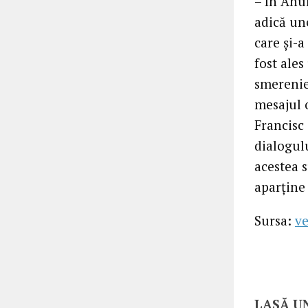
– În Anul
adică un
care şi-a
fost ale
smerenie,
mesajul o
Francisc 
dialogulu
acestea s
aparţine i
Sursa:
ve
LASĂ U