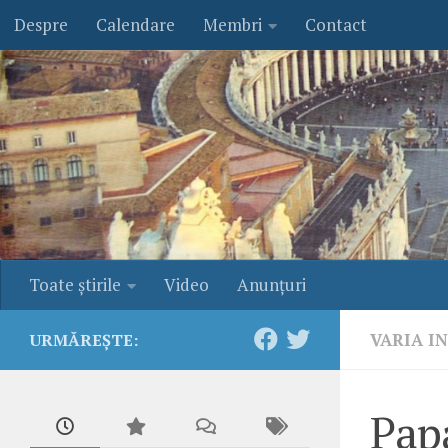
Despre
Calendare
Membri
Contact
Skip to content
Toate ştirile
Video
Anunţuri
VARIA I
URMĂREȘTE:
Pap