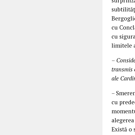
surprinză
subtilită
Bergogli
cu Concl
cu sigur
limitele 
– Conside
transmis c
ale Cardi
– Smeren
cu predec
momentul 
alegerea 
Există o 