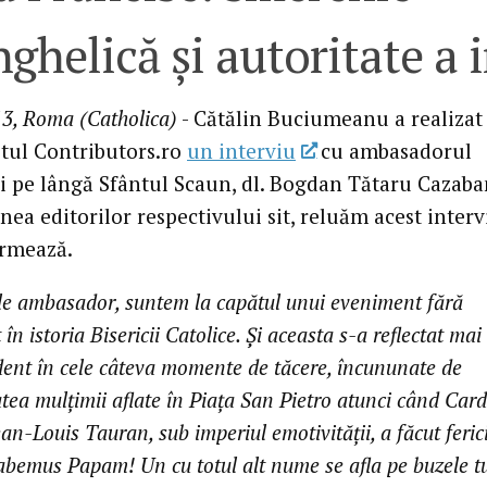
ghelică şi autoritate a 
3, Roma (Catholica)
- Cătălin Buciumeanu a realizat
itul Contributors.ro
un interviu
cu ambasadorul
 pe lângă Sfântul Scaun, dl. Bogdan Tătaru Cazaba
ea editorilor respectivului sit, reluăm acest interv
urmează.
e ambasador, suntem la capătul unui eveniment fără
în istoria Bisericii Catolice. Şi aceasta s-a reflectat mai
dent în cele câteva momente de tăcere, încununate de
atea mulţimii aflate în Piaţa San Pietro atunci când Card
an-Louis Tauran, sub imperiul emotivităţii, a făcut ferici
bemus Papam! Un cu totul alt nume se afla pe buzele t