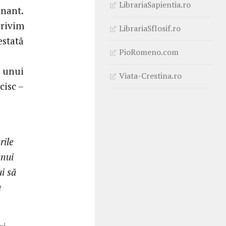
LibrariaSapientia.ro
inant.
privim
LibrariaSfIosif.ro
estată
PioRomeno.com
a unui
Viata-Crestina.ro
cisc –
rile
unui
ui să
a