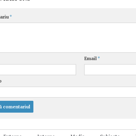
ariu
*
Email
*
b