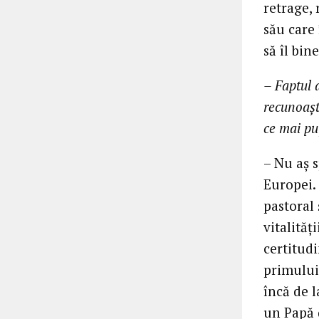
retrage, 
său care 
să îl bin
– Faptul 
recunoaşt
ce mai puţ
– Nu aş s
Europei. 
pastoral 
vitalităţ
certitudi
primului
încă de l
un Papă 