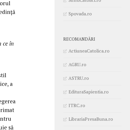
sorul
redinţă
Spovada.ro
RECOMANDĂRI
n ce în
ActiuneaCatolica.ro
AGRU.ro
til
ASTRU.ro
ice, a
EdituraSapientia.ro
legerea
ITRC.ro
primat
entru
LibrariaPresaBuna.ro
uie să