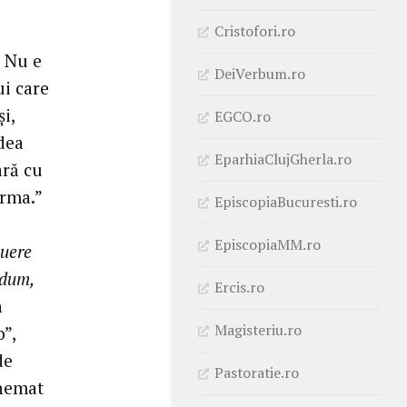
Cristofori.ro
. Nu e
DeiVerbum.ro
ui care
i,
EGCO.ro
edea
EparhiaClujGherla.ro
ară cu
urma.”
EpiscopiaBucuresti.ro
EpiscopiaMM.ro
quere
edum,
Ercis.ro
n
Magisteriu.ro
”,
de
Pastoratie.ro
chemat