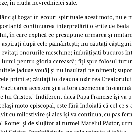
ze, în ciuda nevredniciei sale.
ânc şi bogat în ecouri spirituale acest moto, nu e 
portantă continuarea interpretării oferite de Beda
lul, în care explică ce presupune urmarea şi imitare
 aspiraţi după cele pământeşti; nu căutaţi câştiguri
 evitaţi onorurile meschine; îmbrăţişaţi bucuros în
 lumii pentru gloria cerească; fiţi spre folosul tutur
sultele [aduse vouă] şi nu insultaţi pe nimeni; supor
cele primite; căutaţi totdeauna mărirea Creatorului 
 Practicarea acestora şi a altora asemenea înseamnă 
 lui Cristos.” Indiferent dacă Papa Francisc îşi va p
elaşi moto episcopal, este fără îndoială că cel ce s-
ivit cu milostivire şi ales îşi va continua, cu pas fe
l Romei şi de slujitor al turmei Marelui Păstor, urm
lui Cristos, împărtăşindu-ne cele primite şi trăite.