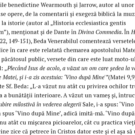
ile benedictine Wearmouth şi Jarrow, autor al unor
e opere, de la comentarii şi exegeză biblică la muz
 la istorie (autor al „Historia ecclesiastica gentis
”), menţionat şi de Dante în
Divina Commedia
. În
H
22, 149-151), Beda Venerabilul comentează versetel
ice în care este relatată chemarea apostolului Mate
 păcătosul public, versete din care este luat moto-u
l:
„Plecând Isus de acolo, a văzut un om care şedea la 
 Matei, şi i-a zis acestuia: ‘Vino după Mine'”
(Matei 9,9
 Sf. Beda: „L-a văzut nu atât cu privirea ochilor tr
a a bunătăţii interioare. A văzut un vameş şi, întru
iubire milostivă în vederea alegerii
Sale, i-a spus: ‘Vin
-a spus ‘Vino după Mine’, adică imită-mă. ‘Vino după
 nu atât cu mişcarea picioarelor, cât cu practica vieţii
cine zice că petrece în Cristos dator este şi el aşa s