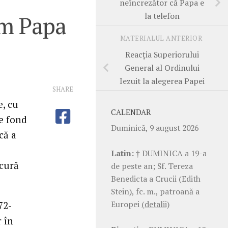
neîncrezător că Papa e
la telefon
um Papa
MATERIALUL ANTERIOR
Reacţia Superiorului
General al Ordinului
Iezuit la alegerea Papei
SHARE
e, cu
CALENDAR
e fond
Duminică, 9 august 2026
că a
Latin:
† DUMINICA a 19-a
ucură
de peste an; Sf. Tereza
Benedicta a Crucii (Edith
Stein), fc. m., patroană a
Europei
(detalii)
72-
r în