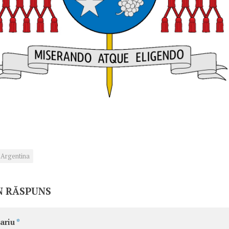
Argentina
N RĂSPUNS
ariu
*