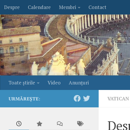
Despre
Calendare
Membri
Contact
Skip to content
Toate ştirile
Video
Anunţuri
VATICAN
URMĂREȘTE:
Des