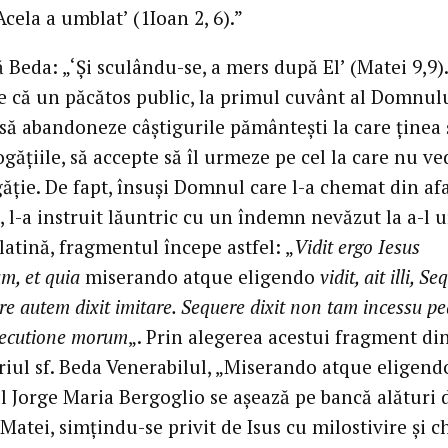
cela a umblat’ (1Ioan 2, 6).”
Beda: „‘Şi sculându-se, a mers după El’ (Matei 9,9)
e că un păcătos public, la primul cuvânt al Domnul
, să abandoneze câştigurile pământeşti la care ţinea ş
găţiile, să accepte să îl urmeze pe cel la care nu v
găţie. De fapt, însuşi Domnul care l-a chemat din af
 l-a instruit lăuntric cu un îndemn nevăzut la a-l 
latină, fragmentul începe astfel: „
Vidit ergo Iesus
m, et quia
miserando atque eligendo
vidit, ait illi, Se
e autem dixit imitare. Sequere dixit non tam incessu p
ecutione morum
„. Prin alegerea acestui fragment di
iul sf. Beda Venerabilul, „Miserando atque eligendo
l Jorge Maria Bergoglio se aşează pe bancă alături 
Matei, simţindu-se privit de Isus cu milostivire şi 