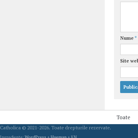
Nume
*
Site we
Toate
Catholica © 2021-2026. Toate drepturile rezervate.
Ingrediente:
WordPress
+
Hueman
+ KN.