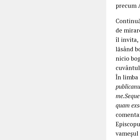
precum A
Continuă 
de mirar
îl invita
lăsând bo
nicio bo
cuvântul,
În limba 
publicanu
me.Sequer
quam exs
comentar
Episcopu
vameşul 