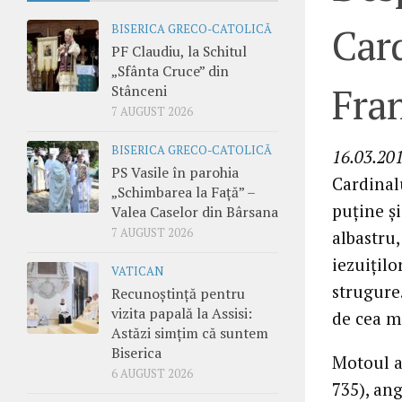
Car
BISERICA GRECO-CATOLICĂ
PF Claudiu, la Schitul
„Sfânta Cruce” din
Fra
Stânceni
7 AUGUST 2026
BISERICA GRECO-CATOLICĂ
16.03.201
PS Vasile în parohia
Cardinal
„Schimbarea la Față” –
puţine ş
Valea Caselor din Bârsana
7 AUGUST 2026
albastru,
iezuiţilo
VATICAN
strugure
Recunoștință pentru
vizita papală la Assisi:
de cea ma
Astăzi simțim că suntem
Biserica
Motoul a
6 AUGUST 2026
735), ang