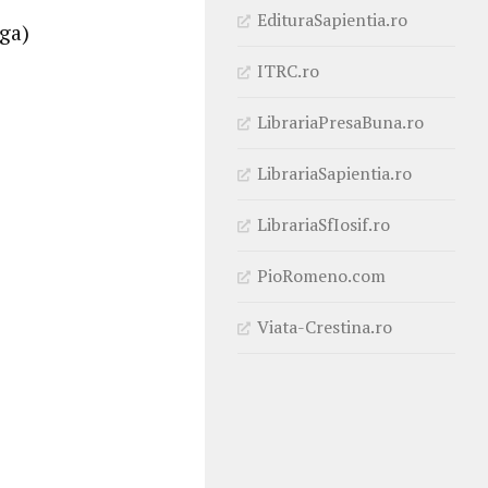
EdituraSapientia.ro
nga)
ITRC.ro
LibrariaPresaBuna.ro
LibrariaSapientia.ro
LibrariaSfIosif.ro
PioRomeno.com
Viata-Crestina.ro