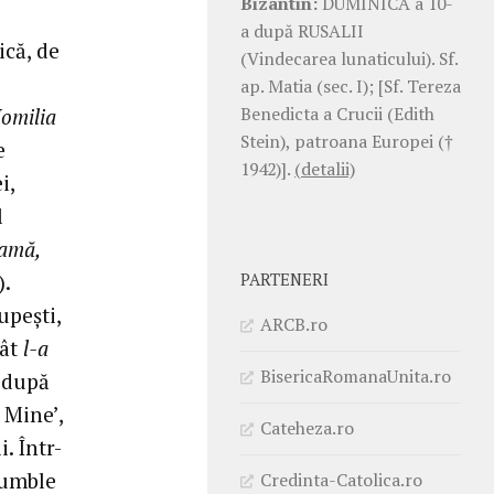
Bizantin:
DUMINICA a 10-
a după RUSALII
ică, de
(Vindecarea lunaticului). Sf.
ap. Matia (sec. I); [Sf. Tereza
Benedicta a Crucii (Edith
omilia
Stein), patroana Europei (†
e
1942)].
(detalii)
i,
l
vamă,
).
PARTENERI
upeşti,
ARCB.ro
cât
l-a
BisericaRomanaUnita.ro
o după
 Mine’,
Cateheza.ro
. Într-
ă umble
Credinta-Catolica.ro