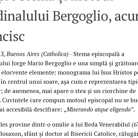
dinalului Bergoglio, ac
ncisc
3, Buenos Aires (Catholica)
- Stema episcopală a
ului Jorge Mario Bergoglio e una simplă şi grăitoar
i elocvente elemente: monograma lui Isus Hristos p
 în centrul unui soare, aşa cum e reprezentarea tipi
r; de asemenea, mai apare o stea şi un ciorchine de
. Cuvintele care compun motoul episcopal nu se b
i accesibilă descifrare:
„Miserando atque eligendo”
.
les provine dintr-o omilie a lui Beda Venerabilul (6
losaxon, sfânt şi doctor al Bisericii Catolice, călugă