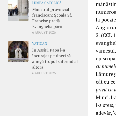
LUMEA CATOLICĂ
mănăstir
Ministrul provincial
numeroas
franciscan: Școala Sf.
la poezie
Francisc predă
Evanghelia păcii
Anglorum
6 AUGUST 2026
21(CCL 1
evanghel
VATICAN
În Assisi, Papa i-a
vameşul,
încurajat pe tineri să
episcopa
atingă trupul suferind al
cu numele
altora
Lămureşte
6 AUGUST 2026
cât cu ce
privit cu 
Mine’. I
i-a spus,
adevăr, ‘