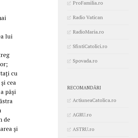
ProFamilia.ro
Radio Vatican
mai
RadioMaria.ro
a lui
SfintiCatolici.ro
treg
Spovada.ro
or;
taţi cu
şi cea
RECOMANDĂRI
a păşi
ActiuneaCatolica.ro
ăstra
a
AGRU.ro
rm de
area şi
ASTRU.ro