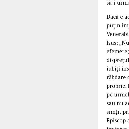
să-i urme
Dacă e ad
puţin im
Venerabi
Isus: „Nu
efemere;
dispreţul
iubiţi in
răbdare 
proprie.
pe urmele
sau nu ac
simţit pr
Episcop a
imitarea 