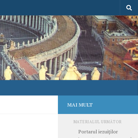
MAI MULT
MATERIALUL URMĂTOR
Portarul iezuiţilor