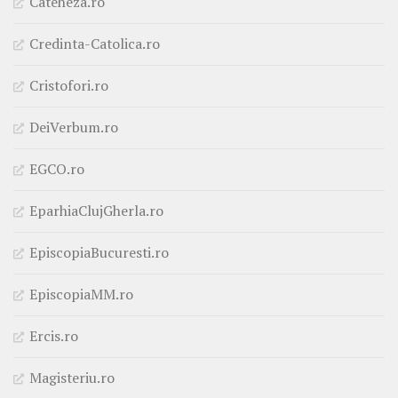
Cateheza.ro
Credinta-Catolica.ro
Cristofori.ro
DeiVerbum.ro
EGCO.ro
EparhiaClujGherla.ro
EpiscopiaBucuresti.ro
EpiscopiaMM.ro
Ercis.ro
Magisteriu.ro