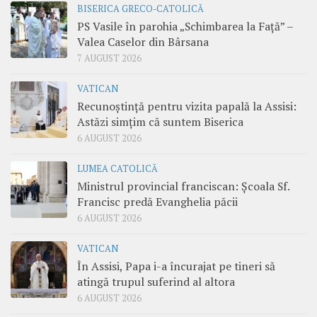
BISERICA GRECO-CATOLICĂ
PS Vasile în parohia „Schimbarea la Față” –
Valea Caselor din Bârsana
7 AUGUST 2026
VATICAN
Recunoștință pentru vizita papală la Assisi:
Astăzi simțim că suntem Biserica
6 AUGUST 2026
LUMEA CATOLICĂ
Ministrul provincial franciscan: Școala Sf.
Francisc predă Evanghelia păcii
6 AUGUST 2026
VATICAN
În Assisi, Papa i-a încurajat pe tineri să
atingă trupul suferind al altora
6 AUGUST 2026