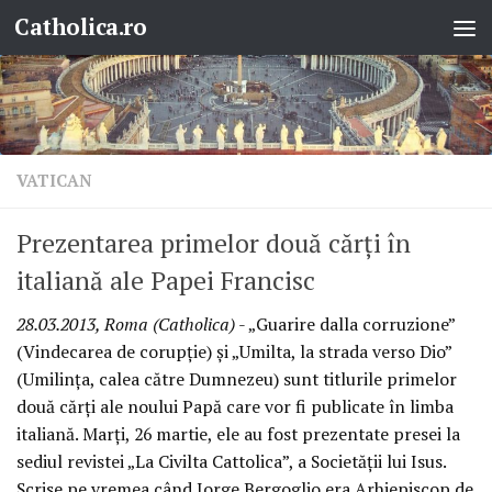
Catholica.ro
Skip to content
VATICAN
Prezentarea primelor două cărţi în
italiană ale Papei Francisc
28.03.2013, Roma (Catholica)
- „Guarire dalla corruzione”
(Vindecarea de corupţie) şi „Umilta, la strada verso Dio”
(Umilinţa, calea către Dumnezeu) sunt titlurile primelor
două cărţi ale noului Papă care vor fi publicate în limba
italiană. Marţi, 26 martie, ele au fost prezentate presei la
sediul revistei „La Civilta Cattolica”, a Societăţii lui Isus.
Scrise pe vremea când Jorge Bergoglio era Arhiepiscop de