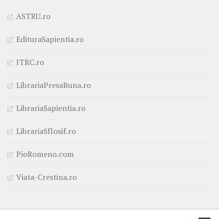
ASTRU.ro
EdituraSapientia.ro
ITRC.ro
LibrariaPresaBuna.ro
LibrariaSapientia.ro
LibrariaSfIosif.ro
PioRomeno.com
Viata-Crestina.ro