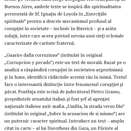
Buenos Aires, ambele texte se inspiră din spiritualitatea
prezentată de Sf. Ignaţiu de Loyola în „Exerciţiile
spirituale” pentru a descrie mecanismul profund al
corupţiei în societate – inclusiv în Biserică – şi a arăta
soluţii, între care aceea privind nevoia unei vieţi eclesiale
caracterizate de caritate fraternă.
„Guarire dalla corruzione” (intitulat în original
„Corrupcion y pecado”) este un text de morală. Bazat pe o
analiză a răspândirii corupţiei în societatea argentiniană
şi în lume, identifică rădăcinile acestui rău în inimă. Textul
face o interesantă distincţie între fenomenul corupţiei şi
păcat. Postfaţa este scrisă de judecătorul Pietro Grasso,
preşedintele senatului italian şi fost şef al agenţiei
naţionale italiene anti-mafia. „Umilta, la strada verso Dio”
(intitulat în original „Sobre la acusacion de si mismo”) are
un puternic caracter spiritual. Introduce un text – amplu
citat în carte – al lui Dorotheus din Gaza, un Părinte al