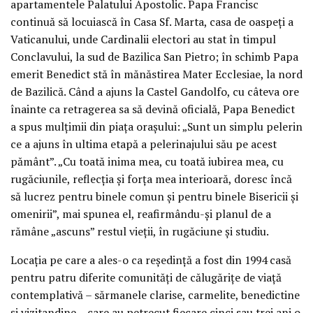
apartamentele Palatului Apostolic. Papa Francisc
continuă să locuiască în Casa Sf. Marta, casa de oaspeţi a
Vaticanului, unde Cardinalii electori au stat în timpul
Conclavului, la sud de Bazilica San Pietro; în schimb Papa
emerit Benedict stă în mănăstirea Mater Ecclesiae, la nord
de Bazilică. Când a ajuns la Castel Gandolfo, cu câteva ore
înainte ca retragerea sa să devină oficială, Papa Benedict
a spus mulţimii din piaţa oraşului: „Sunt un simplu pelerin
ce a ajuns în ultima etapă a pelerinajului său pe acest
pământ”. „Cu toată inima mea, cu toată iubirea mea, cu
rugăciunile, reflecţia şi forţa mea interioară, doresc încă
să lucrez pentru binele comun şi pentru binele Bisericii şi
omenirii”, mai spunea el, reafirmându-şi planul de a
rămâne „ascuns” restul vieţii, în rugăciune şi studiu.
Locaţia pe care a ales-o ca reşedinţă a fost din 1994 casă
pentru patru diferite comunităţi de călugăriţe de viaţă
contemplativă – sărmanele clarise, carmelite, benedictine
şi vizitandine – care au petrecut fiecare cinci sau trei ani o