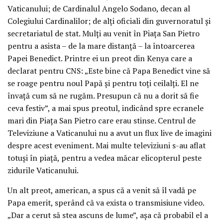
Vaticanului; de Cardinalul Angelo Sodano, decan al
Colegiului Cardinalilor; de alţi oficiali din guvernoratul şi
secretariatul de stat. Mulţi au venit în Piaţa San Pietro
pentru a asista – de la mare distanţă – la întoarcerea
Papei Benedict. Printre ei un preot din Kenya care a
declarat pentru CNS: „Este bine că Papa Benedict vine să
se roage pentru noul Papă şi pentru toţi ceilalţi. El ne
învaţă cum să ne rugăm. Presupun că nu a dorit să fie
ceva festiv”, a mai spus preotul, indicând spre ecranele
mari din Piaţa San Pietro care erau stinse. Centrul de
Televiziune a Vaticanului nu a avut un flux live de imagini
despre acest eveniment. Mai multe televiziuni s-au aflat
totuşi în piaţă, pentru a vedea măcar elicopterul peste
zidurile Vaticanului.
Un alt preot, american, a spus că a venit să îl vadă pe
Papa emerit, sperând că va exista o transmisiune video.
„Dar a cerut să stea ascuns de lume”, aşa că probabil el a