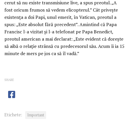
cerut să nu existe transmisiune live, a spus preotul. „A
fost oricum frumos să vedem elicopterul.” Cât priveşte
existenţa a doi Papi, unul emerit, în Vatican, preotul a
spus: „Este absolut fără precedent”. Amintind că Papa
Francisc l-a vizitat şi l-a telefonat pe Papa Benedict,
preotul american a mai declarat: „Este evident că doreşte
să aibă o relaţie strânsă cu predecesorul său. Acum îi ia 15
minute de mers pe jos ca să îl vadă.”
SHARE
Etichete:
Important