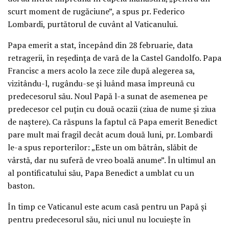
scurt moment de rugăciune”, a spus pr. Federico
Lombardi, purtătorul de cuvânt al Vaticanului.
Papa emerit a stat, începând din 28 februarie, data
retragerii, în reşedinţa de vară de la Castel Gandolfo. Papa
Francisc a mers acolo la zece zile după alegerea sa,
vizitându-l, rugându-se şi luând masa împreună cu
predecesorul său. Noul Papă l-a sunat de asemenea pe
predecesor cel puţin cu două ocazii (ziua de nume şi ziua
de naştere). Ca răspuns la faptul că Papa emerit Benedict
pare mult mai fragil decât acum două luni, pr. Lombardi
le-a spus reporterilor: „Este un om bătrân, slăbit de
vârstă, dar nu suferă de vreo boală anume”. În ultimul an
al pontificatului său, Papa Benedict a umblat cu un
baston.
În timp ce Vaticanul este acum casă pentru un Papă şi
pentru predecesorul său, nici unul nu locuieşte în