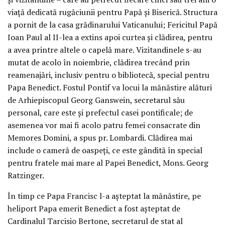
viaţă dedicată rugăciunii pentru Papă şi Biserică. Structura
a pornit de la casa grădinarului Vaticanului; Fericitul Papă
Ioan Paul al II-lea a extins apoi curtea şi clădirea, pentru
a avea printre altele o capelă mare. Vizitandinele s-au
mutat de acolo în noiembrie, clădirea trecând prin
reamenajări, inclusiv pentru o bibliotecă, special pentru
Papa Benedict. Fostul Pontif va locui la mănăstire alături
de Arhiepiscopul Georg Ganswein, secretarul său
personal, care este şi prefectul casei pontificale; de
asemenea vor mai fi acolo patru femei consacrate din
Memores Domini, a spus pr. Lombardi. Clădirea mai
include o cameră de oaspeţi, ce este gândită în special
pentru fratele mai mare al Papei Benedict, Mons. Georg
Ratzinger.
În timp ce Papa Francisc l-a aşteptat la mănăstire, pe
heliport Papa emerit Benedict a fost aşteptat de
Cardinalul Tarcisio Bertone, secretarul de stat al