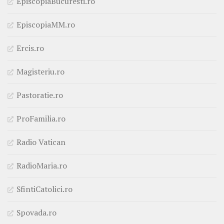
EpiscopiaBucuresti.ro
EpiscopiaMM.ro
Ercis.ro
Magisteriu.ro
Pastoratie.ro
ProFamilia.ro
Radio Vatican
RadioMaria.ro
SfintiCatolici.ro
Spovada.ro