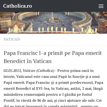
Catholica.ro
Skip to content
VATICAN
Papa Francisc l-a primit pe Papa emerit
Benedict în Vatican
02.05.2013, Vatican (Catholica)
- Pentru prima oară în
istorie, Vaticanul este casa unui Papă în funcţie şi a unui
Papă emerit. Papa Francisc şi-a primit predecesorul, Papa
emerit Benedict al XVI-lea, în Vatican, astăzi, 2 mai, lângă
mănăstirea reamenajată pentru a-l găzdui pe fostul
Pontif, în vârstă de 86 de ani, şi cinci ajutoare ale sale. Cei
doi au intrat împreună în capela mănăstirii, „pentru un