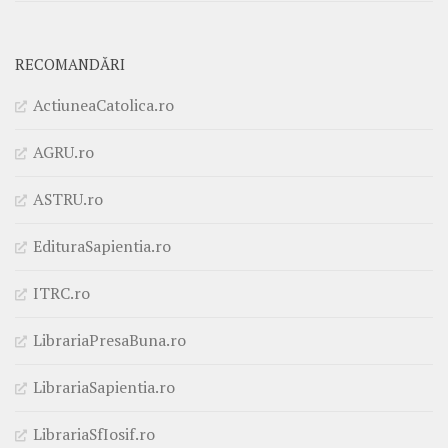
RECOMANDĂRI
ActiuneaCatolica.ro
AGRU.ro
ASTRU.ro
EdituraSapientia.ro
ITRC.ro
LibrariaPresaBuna.ro
LibrariaSapientia.ro
LibrariaSfIosif.ro