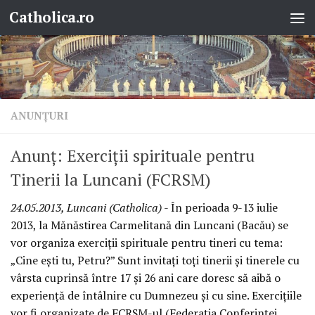
Catholica.ro
Skip to content
ANUNŢURI
Anunţ: Exerciţii spirituale pentru
Tinerii la Luncani (FCRSM)
24.05.2013, Luncani (Catholica)
- În perioada 9-13 iulie
2013, la Mănăstirea Carmelitană din Luncani (Bacău) se
vor organiza exerciţii spirituale pentru tineri cu tema:
„Cine eşti tu, Petru?” Sunt invitaţi toţi tinerii şi tinerele cu
vârsta cuprinsă între 17 şi 26 ani care doresc să aibă o
experienţă de întâlnire cu Dumnezeu şi cu sine. Exerciţiile
vor fi organizate de FCRSM-ul (Federaţia Conferinţei