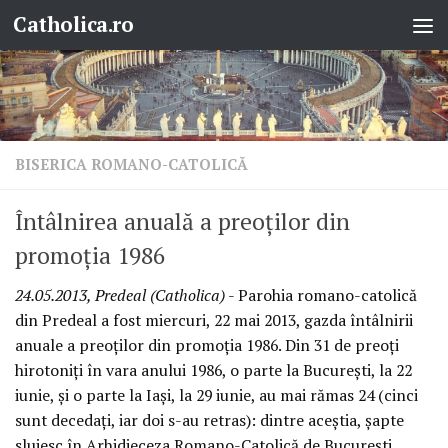
Catholica.ro
Skip to content
BISERICA ROMANO-CATOLICĂ
Întâlnirea anuală a preoţilor din
promoţia 1986
24.05.2013, Predeal (Catholica)
- Parohia romano-catolică
din Predeal a fost miercuri, 22 mai 2013, gazda întâlnirii
anuale a preoţilor din promoţia 1986. Din 31 de preoţi
hirotoniţi în vara anului 1986, o parte la Bucureşti, la 22
iunie, şi o parte la Iaşi, la 29 iunie, au mai rămas 24 (cinci
sunt decedaţi, iar doi s-au retras): dintre aceştia, şapte
slujesc în Arhidieceza Romano-Catolică de Bucureşti,