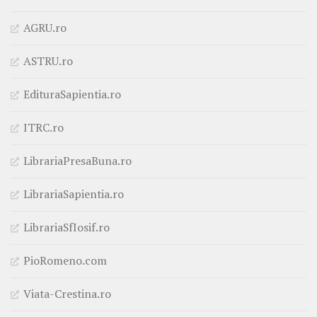
AGRU.ro
ASTRU.ro
EdituraSapientia.ro
ITRC.ro
LibrariaPresaBuna.ro
LibrariaSapientia.ro
LibrariaSfIosif.ro
PioRomeno.com
Viata-Crestina.ro