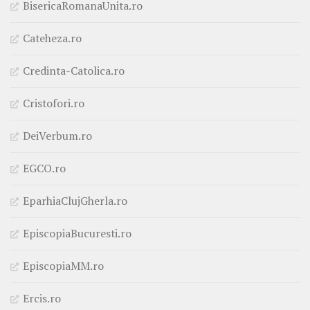
BisericaRomanaUnita.ro
Cateheza.ro
Credinta-Catolica.ro
Cristofori.ro
DeiVerbum.ro
EGCO.ro
EparhiaClujGherla.ro
EpiscopiaBucuresti.ro
EpiscopiaMM.ro
Ercis.ro