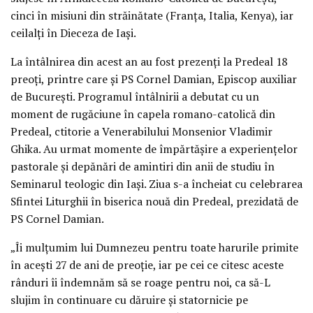
cinci în misiuni din străinătate (Franţa, Italia, Kenya), iar
ceilalţi în Dieceza de Iaşi.
La întâlnirea din acest an au fost prezenţi la Predeal 18
preoţi, printre care şi PS Cornel Damian, Episcop auxiliar
de Bucureşti. Programul întâlnirii a debutat cu un
moment de rugăciune în capela romano-catolică din
Predeal, ctitorie a Venerabilului Monsenior Vladimir
Ghika. Au urmat momente de împărtăşire a experienţelor
pastorale şi depănări de amintiri din anii de studiu în
Seminarul teologic din Iaşi. Ziua s-a încheiat cu celebrarea
Sfintei Liturghii în biserica nouă din Predeal, prezidată de
PS Cornel Damian.
„Îi mulţumim lui Dumnezeu pentru toate harurile primite
în aceşti 27 de ani de preoţie, iar pe cei ce citesc aceste
rânduri îi îndemnăm să se roage pentru noi, ca să-L
slujim în continuare cu dăruire şi statornicie pe