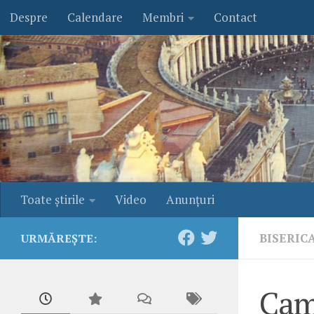
Despre
Calendare
Membri
Contact
Skip to content
Toate ştirile
Video
Anunţuri
BISERIC
URMĂREȘTE:
Cam