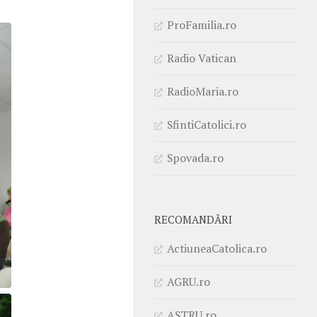
ProFamilia.ro
Radio Vatican
RadioMaria.ro
SfintiCatolici.ro
Spovada.ro
RECOMANDĂRI
ActiuneaCatolica.ro
AGRU.ro
ASTRU.ro