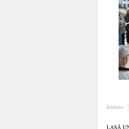
Etichete:
LASĂ U