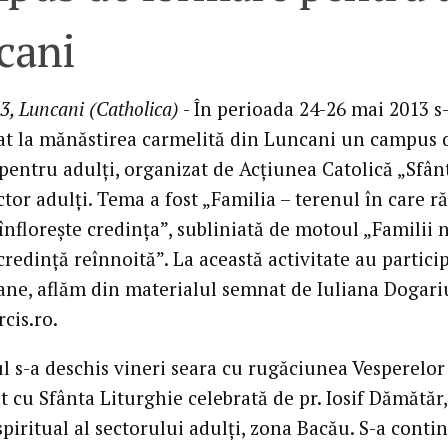
cani
3, Luncani (Catholica)
- În perioada 24-26 mai 2013 s
at la mănăstirea carmelită din Luncani un campus 
pentru adulţi, organizat de Acţiunea Catolică „Sfân
ector adulţi. Tema a fost „Familia – terenul în care ră
 înfloreşte credinţa”, subliniată de motoul „Familii 
credinţă reînnoită”. La această activitate au partici
ane, aflăm din materialul semnat de Iuliana Dogari
cis.ro.
 s-a deschis vineri seara cu rugăciunea Vesperelor 
 cu Sfânta Liturghie celebrată de pr. Iosif Dămătăr,
spiritual al sectorului adulţi, zona Bacău. S-a conti