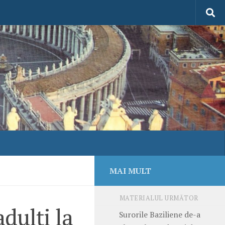
MAI MULT
MATERIALUL URMĂTOR
dulţi la
Surorile Baziliene de-a