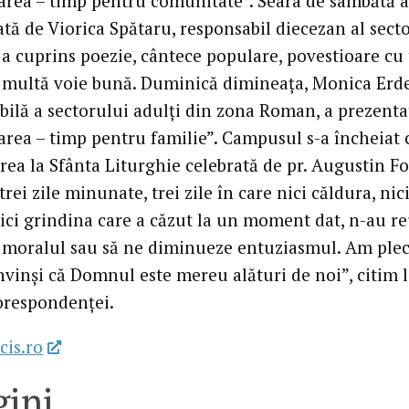
area – timp pentru comunitate”. Seara de sâmbătă a
tă de Viorica Spătaru, responsabil diecezan al sect
i a cuprins poezie, cântece populare, povestioare cu 
 multă voie bună. Duminică dimineaţa, Monica Erde
bilă a sectorului adulţi din zona Roman, a prezent
area – timp pentru familie”. Campusul s-a încheiat 
rea la Sfânta Liturghie celebrată de pr. Augustin Fo
trei zile minunate, trei zile în care nici căldura, nic
ici grindina care a căzut la un moment dat, n-au re
 moralul sau să ne diminueze entuziasmul. Am plec
nvinşi că Domnul este mereu alături de noi”, citim 
corespondenţei.
cis.ro
ini