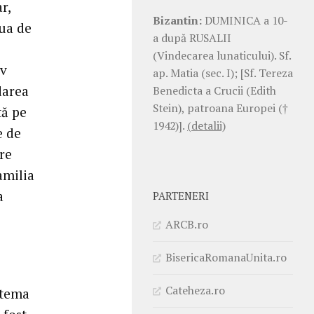
r,
Bizantin:
DUMINICA a 10-
iua de
a după RUSALII
(Vindecarea lunaticului). Sf.
iv
ap. Matia (sec. I); [Sf. Tereza
darea
Benedicta a Crucii (Edith
Stein), patroana Europei (†
tă pe
1942)].
(detalii)
e de
re
amilia
a
PARTENERI
ARCB.ro
BisericaRomanaUnita.ro
Cateheza.ro
 tema