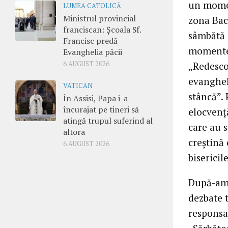
un momen
LUMEA CATOLICĂ
Ministrul provincial
zona Bac
franciscan: Școala Sf.
sâmbătă 
Francisc predă
momente 
Evanghelia păcii
6 AUGUST 2026
„Redesco
evangheli
VATICAN
stâncă”. 
În Assisi, Papa i-a
încurajat pe tineri să
elocvenţă
atingă trupul suferind al
care au s
altora
creştină
6 AUGUST 2026
bisericil
După-ami
dezbate 
responsa