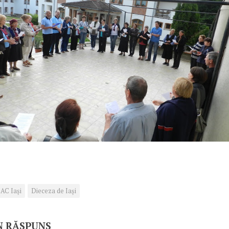
AC Iași
Dieceza de Iași
N RĂSPUNS