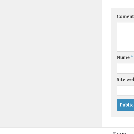
Coment
Nume
*
Site we