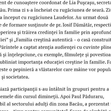
t de cunoaştere coordonat de Lia Puşcaşu, secreta
ău. Prima zi s-a încheiat cu rugăciunea de seară. Z
a început cu rugăciunea Laudelor. Au urmat două
de formare susţinute de pr. Iosif Dămătăr, respect
perirea şi trăirea credinţei în familie prin aprofun
ei” şi „Familia creştină autentică – o casă construi
Părintele a captat atenţia audienţei cu cuvinte plin
 şi înţelepciune, cu exemple, filmuleţe şi povestioa
ubliniat importanţa educaţiei creştine în familie. F
 este o pepinieră a vlăstarelor care mâine vor popul
e şi societatea.
ază participanţii s-au întâlnit în grupuri pentru a
temele din cursul dimineţii. Apoi Paul Păduraru,
bil al sectorului adulţi din zona Bacău, a prezentat