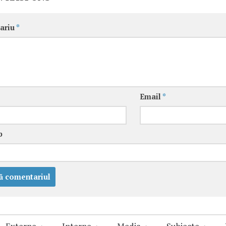
ariu
*
Email
*
b