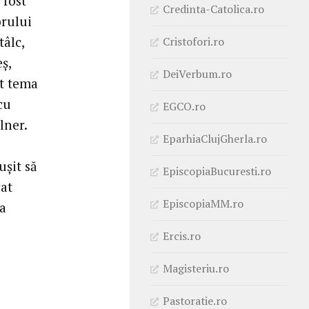
 fost
Credinta-Catolica.ro
orului
tâlc,
Cristofori.ro
ş,
DeiVerbum.ro
at tema
cu
EGCO.ro
lner.
EparhiaClujGherla.ro
i
uşit să
EpiscopiaBucuresti.ro
at
EpiscopiaMM.ro
la
Ercis.ro
Magisteriu.ro
Pastoratie.ro