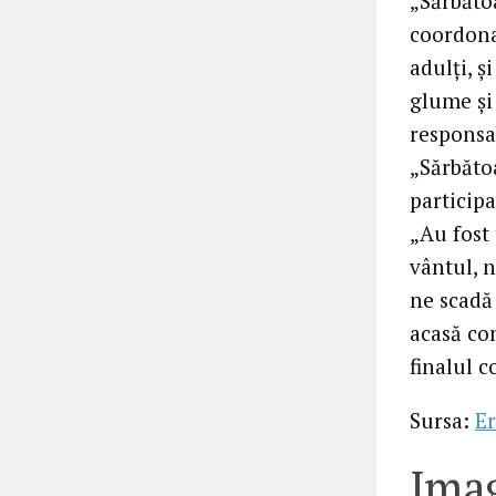
„Sărbăto
coordona
adulţi, ş
glume şi
responsa
„Sărbăto
participa
„Au fost 
vântul, n
ne scadă
acasă co
finalul 
Sursa:
Er
Imag