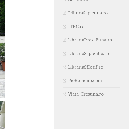
EdituraSapientia.ro
ITRC.ro
LibrariaPresaBuna.ro
LibrariaSapientia.ro
LibrariaSfIosif.ro
PioRomeno.com
Viata-Crestina.ro