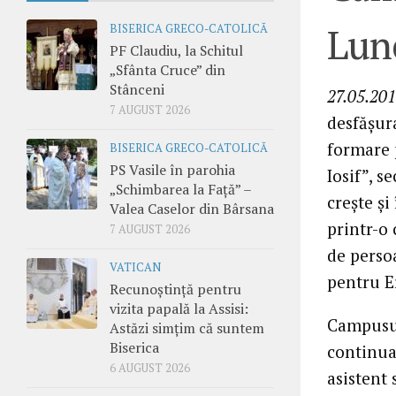
Lun
BISERICA GRECO-CATOLICĂ
PF Claudiu, la Schitul
„Sfânta Cruce” din
Stânceni
27.05.201
7 AUGUST 2026
desfăşur
formare 
BISERICA GRECO-CATOLICĂ
PS Vasile în parohia
Iosif”, s
„Schimbarea la Față” –
creşte şi
Valea Caselor din Bârsana
printr-o 
7 AUGUST 2026
de perso
VATICAN
pentru Er
Recunoștință pentru
vizita papală la Assisi:
Campusul
Astăzi simțim că suntem
Biserica
continuat
6 AUGUST 2026
asistent 