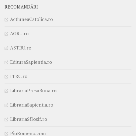
RECOMANDĂRI
ActiuneaCatolica.ro
AGRU.ro
ASTRU.ro
EdituraSapientia.ro
ITRC.ro
LibrariaPresaBuna.ro
LibrariaSapientia.ro
LibrariaSfIosif.ro
PioRomeno.com