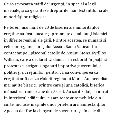
Cairo revocarea stării de urgenţă, în special a legii
marţiale, şi să garanteze drepturile manifestanţilor şi ale
minorităţilor religioase.
Pe teren, mai mult de 20 de biserici ale minorităţilor
creştine au fost atacate şi profanate de militanţi islamici
în diferite regiuni ale ţării. Printre acestea, se numără şi
cele din regiunea oraşului Assiut. Radio Vatican l-a
contactat pe Episcopul catolic de Assiut, Mons. Kyrillos
William, care a declarat: „Islamicii au coborât în piaţă să
protesteze, strigau sloganuri împotriva guvernului, a
poliţiei şi a creştinilor, pentru că au convingerea că
creştinii ar fi cauza căderii regimului Morsi. Au incendiat
mai multe biserici, printre care şi una catolică, biserica
mănăstirii franciscane din Assiut. Au sărit zidul, au intrat
în interiorul edificiului, au ars toate automobilele din
curte, inclusiv maşinile unor prieteni ai manifestanţilor.
Apoi au dat foc la chioşcul de suveniruri şi, în cele din