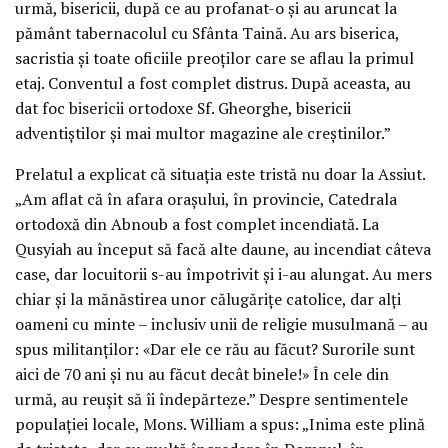
urmă, bisericii, după ce au profanat-o şi au aruncat la
pământ tabernacolul cu Sfânta Taină. Au ars biserica,
sacristia şi toate oficiile preoţilor care se aflau la primul
etaj. Conventul a fost complet distrus. După aceasta, au
dat foc bisericii ortodoxe Sf. Gheorghe, bisericii
adventiştilor şi mai multor magazine ale creştinilor.”
Prelatul a explicat că situaţia este tristă nu doar la Assiut.
„Am aflat că în afara oraşului, în provincie, Catedrala
ortodoxă din Abnoub a fost complet incendiată. La
Qusyiah au început să facă alte daune, au incendiat câteva
case, dar locuitorii s-au împotrivit şi i-au alungat. Au mers
chiar şi la mănăstirea unor călugăriţe catolice, dar alţi
oameni cu minte – inclusiv unii de religie musulmană – au
spus militanţilor: «Dar ele ce rău au făcut? Surorile sunt
aici de 70 ani şi nu au făcut decât binele!» În cele din
urmă, au reuşit să îi îndepărteze.” Despre sentimentele
populaţiei locale, Mons. William a spus: „Inima este plină