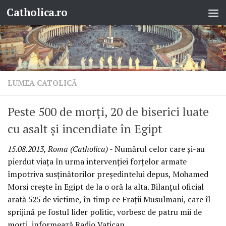
Catholica.ro
Skip to content
LUMEA CATOLICĂ
Peste 500 de morţi, 20 de biserici luate
cu asalt şi incendiate în Egipt
15.08.2013, Roma (Catholica)
- Numărul celor care şi-au
pierdut viaţa în urma intervenţiei forţelor armate
împotriva susţinătorilor preşedintelui depus, Mohamed
Morsi creşte în Egipt de la o oră la alta. Bilanţul oficial
arată 525 de victime, în timp ce Fraţii Musulmani, care îl
sprijină pe fostul lider politic, vorbesc de patru mii de
morţi, informează Radio Vatican.