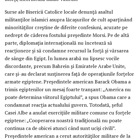
Surse ale Bisericii Catolice locale denunţă asaltul
militanţilor islamici asupra lăcaşurilor de cult aparţinând
minorităţilor creştine de diferite confesiuni, acuzate pe
nedrept de căderea fostului preşedinte Morsi. Pe de altă
parte, diplomaţia internaţională nu încetează să
reacţioneze şi să condamne recursul la forţă şi vărsarea
de sânge din Egipt. În lumea arabă nu lipsesc vocile
discordante, precum Bahrein şi Emiratele Arabe Unite,
care şi-au declarat susţinerea faţă de operaţiunile forţelor
armate egiptene. Preşedintele american Barack Obama a
trimis egiptenilor un mesaj foarte tranşant: „America nu
poate determina viitorul Egiptului”, a spus Obama care a
condamnat reacţia actualului guvern. Totodată, şeful
Casei Albe a anulat exerciţiile militare comune cu forţele
egiptene: „Cooperarea noastră tradiţională nu poate
continua ca de obicei atunci când sunt ucişi civili”.
Preşedintele american a cerut autorităţilor militare de la