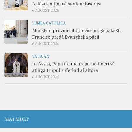
Astăzi simțim că suntem Biserica
6 AUGUST 2026
LUMEA CATOLICĂ
Ministrul provincial franciscan: Școala Sf.
Francisc predă Evanghelia păcii
6 AUGUST 2026
VATICAN
În Assisi, Papa i-a încurajat pe tineri să
atingă trupul suferind al altora
6 AUGUST 2026
MAI MULT