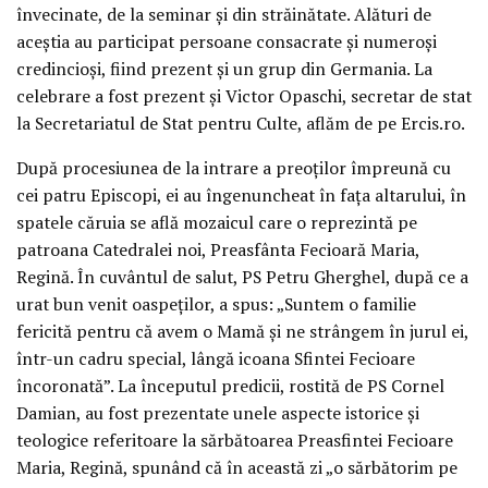
învecinate, de la seminar şi din străinătate. Alături de
aceştia au participat persoane consacrate şi numeroşi
credincioşi, fiind prezent şi un grup din Germania. La
celebrare a fost prezent şi Victor Opaschi, secretar de stat
la Secretariatul de Stat pentru Culte, aflăm de pe Ercis.ro.
După procesiunea de la intrare a preoţilor împreună cu
cei patru Episcopi, ei au îngenuncheat în faţa altarului, în
spatele căruia se află mozaicul care o reprezintă pe
patroana Catedralei noi, Preasfânta Fecioară Maria,
Regină. În cuvântul de salut, PS Petru Gherghel, după ce a
urat bun venit oaspeţilor, a spus: „Suntem o familie
fericită pentru că avem o Mamă şi ne strângem în jurul ei,
într-un cadru special, lângă icoana Sfintei Fecioare
încoronată”. La începutul predicii, rostită de PS Cornel
Damian, au fost prezentate unele aspecte istorice şi
teologice referitoare la sărbătoarea Preasfintei Fecioare
Maria, Regină, spunând că în această zi „o sărbătorim pe