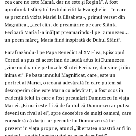
cea care ne este Mamă, dar ne este şi Regină”. A fost
aprofundat sfârşitul textului citit la Evanghelie – în care
se prezintă vizita Mariei la Elisabeta -, primul verset din
Magnificat, „acel cânt de preamărire pe care Sfânta
Fecioară Maria l-a înălţat preamărindu-l pe Dumnezeu…
un poem măreţ, Maria fiind inspirată de Duhul Sfânt”.
Parafrazându-l pe Papa Benedict al XVI-lea, Episcopul
Cornel a spus că acest imn de laudă adus lui Dumnezeu
„vine nu doar de pe buzele Sfintei Fecioare, dar vine şi din
inima ei”. Pe baza imnului Magnificat, care „este un
portret al Mariei, o icoană adevărată în care putem să
descoperim cine este Maria cu adevărat”, a fost scos în
evidenţă felul în care a fost preamărit Dumnezeu în viaţa
Mariei: „Ei nu-i este frică de faptul că Dumnezeu ar putea
deveni un rival al ei”, spre deosebire de mulţi oameni, care
consideră că dacă i-ar permite lui Dumnezeu să fie
prezent în viaţa proprie, atunci „libertatea noastră ar fi în
pericol… spaţiul nostru vital ar avea de suferit”.