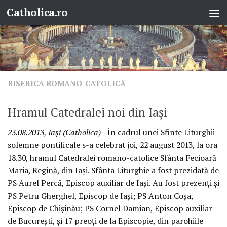
Catholica.ro
Skip to content
BISERICA ROMANO-CATOLICĂ
Hramul Catedralei noi din Iaşi
23.08.2013, Iaşi (Catholica)
- În cadrul unei Sfinte Liturghii
solemne pontificale s-a celebrat joi, 22 august 2013, la ora
18.30, hramul Catedralei romano-catolice Sfânta Fecioară
Maria, Regină, din Iaşi. Sfânta Liturghie a fost prezidată de
PS Aurel Percă, Episcop auxiliar de Iaşi. Au fost prezenţi şi
PS Petru Gherghel, Episcop de Iaşi; PS Anton Coşa,
Episcop de Chişinău; PS Cornel Damian, Episcop auxiliar
de Bucureşti, şi 17 preoţi de la Episcopie, din parohiile