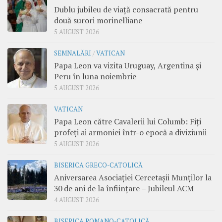
Dublu jubileu de viață consacrată pentru
două surori morinelliane
5 AUGUST 2026
SEMNALĂRI
/
VATICAN
Papa Leon va vizita Uruguay, Argentina și
Peru în luna noiembrie
5 AUGUST 2026
VATICAN
Papa Leon către Cavalerii lui Columb: Fiți
profeți ai armoniei într-o epocă a diviziunii
5 AUGUST 2026
BISERICA GRECO-CATOLICĂ
Aniversarea Asociației Cercetașii Munților la
30 de ani de la înființare – Jubileul ACM
4 AUGUST 2026
BISERICA ROMANO-CATOLICĂ