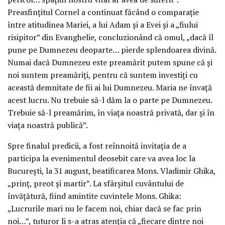
Preasfinţitul Cornel a continuat făcând o comparaţie
între atitudinea Mariei, a lui Adam şi a Evei şi a „fiului
risipitor” din Evanghelie, concluzionând că omul, „dacă îl
pune pe Dumnezeu deoparte… pierde splendoarea divină.
Numai dacă Dumnezeu este preamărit putem spune că şi
noi suntem preamăriţi, pentru că suntem investiţi cu
această demnitate de fii ai lui Dumnezeu. Maria ne învaţă
acest lucru. Nu trebuie să-l dăm la o parte pe Dumnezeu.
Trebuie să-l preamărim, în viaţa noastră privată, dar şi în
viaţa noastră publică”.
Spre finalul predicii, a fost reînnoită invitaţia de a
participa la evenimentul deosebit care va avea loc la
Bucureşti, la 31 august, beatificarea Mons. Vladimir Ghika,
„prinţ, preot şi martir”. La sfârşitul cuvântului de
învăţătură, fiind amintite cuvintele Mons. Ghika:
„Lucrurile mari nu le facem noi, chiar dacă se fac prin
noi…”, tuturor li s-a atras atenţia că „fiecare dintre noi