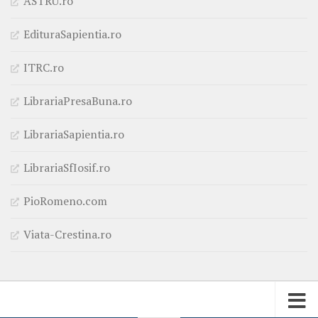
ASTRU.ro
EdituraSapientia.ro
ITRC.ro
LibrariaPresaBuna.ro
LibrariaSapientia.ro
LibrariaSfIosif.ro
PioRomeno.com
Viata-Crestina.ro