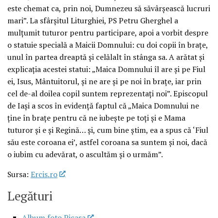
este chemat ca, prin noi, Dumnezeu să săvârşească lucruri
mari”. La sfârşitul Liturghiei, PS Petru Gherghel a
mulţumit tuturor pentru participare, apoi a vorbit despre
o statuie specială a Maicii Domnului: cu doi copii în braţe,
unul în partea dreaptă şi celălalt în stânga sa. A arătat şi
explicaţia acestei statui: „Maica Domnului îl are şi pe Fiul
ei, Isus, Mântuitorul, şi ne are şi pe noi în braţe, iar prin
cel de-al doilea copil suntem reprezentaţi noi”. Episcopul
de Iaşi a scos în evidenţă faptul că „Maica Domnului ne
ţine în braţe pentru că ne iubeşte pe toţi şi e Mama
tuturor şi e şi Regină… şi, cum bine ştim, ea a spus că ‘Fiul
său este coroana ei’, astfel coroana sa suntem şi noi, dacă
o iubim cu adevărat, o ascultăm şi o urmăm”.
Sursa:
Ercis.ro
Legături
Album foto Picasa